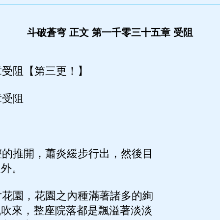
斗破蒼穹 正文 第一千零三十五章 受阻
受阻【第三更！】
受阻
的推開，蕭炎緩步行出，然後目
之外。
花園，花園之內種滿著諸多的絢
風吹來，整座院落都是飄溢著淡淡