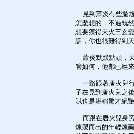
見到蕭炎有些尷尬
怎麼想的，不過既
想要獲得天火三玄
話，你也很難得到
蕭炎默默點頭，天
管如何，他都已經
一路跟著唐火兒行
子在見到唐火兒之
賦也是堪稱驚才絕
而跟在唐火兒身旁
煉製而出的年輕煉