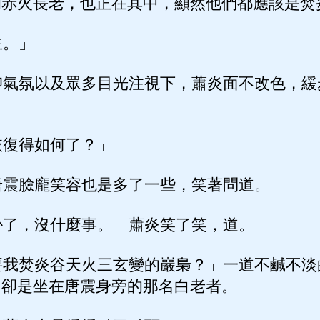
的赤火長老，也正在其中，顯然他們都應該是焚
。」
氣氛以及眾多目光注視下，蕭炎面不改色，緩
。
復得如何了？」
震臉龐笑容也是多了一些，笑著問道。
了，沒什麼事。」蕭炎笑了笑，道。
我焚炎谷天火三玄變的巖梟？」一道不鹹不淡
，卻是坐在唐震身旁的那名白老者。