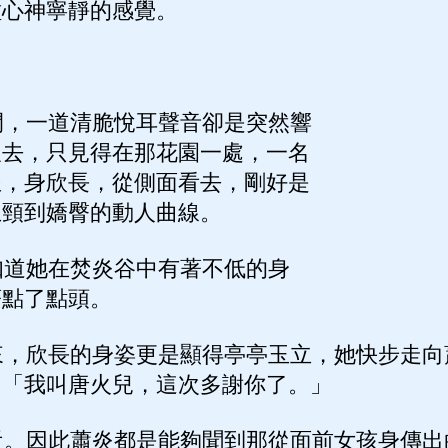
種心神寧靜的感覺。
，一道清脆悅耳聲音卻是突然響
望去，只見得在那花園一處，一名
坐，身欣長，從側面看去，剛好是
玉頸到嬌臀的動人曲線。
道她在焚炎谷中有著不低的身
著點了點頭。
，欣長的身姿更是顯得亭亭玉立，她快步走向
：「我叫唐火兒，這次多謝你了。」
。因此蕭炎都是能夠聞到那從面前女孩身傳出