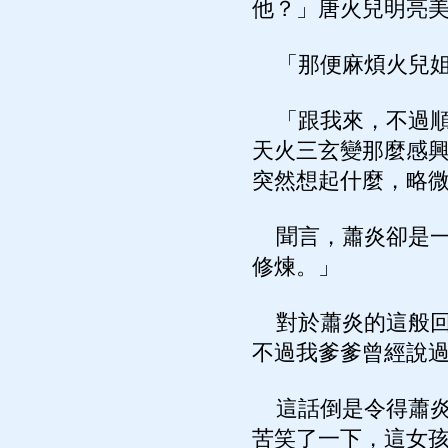
他？」唐火兒明亮
「那便麻煩火兒姐
「跟我來，不過順
天火三玄變那麼感
突然想起什麼，略
聞言，蕭炎卻是一
修煉。」
對於蕭炎的這般回
不過我爹爹曾經說
這話倒是令得蕭炎
苦笑了一下，這女