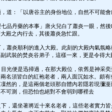
，道：「以唐谷主的身份地位，自然不可能會
七品丹藥的本事」唐火兒白了蕭炎一眼，然後
著大殿之內行去，其後蕭炎急忙跟。
，蕭炎順利的進入大殿。此刻的大殿內氣氛略
全副武裝的焚炎谷弟子，這樣一來，更是令得大
目光便是迅掃過，在那大殿位，依舊是神采奕
了兩名須皆白的紅袍老者，兩人面沉如水。頗有
頭凜然的，是這兩個老頭那自體內若隱若現瀰漫
深不可測，但恐怕也絕對不會弱到哪裡去
下，還坐著將近十來名老者，這些老者實力皆