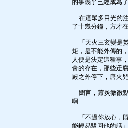
的事幾乎已經成為
在這眾多目光的注
了十幾分鐘，方才
「天火三玄變是焚
矩，是不能外傳的
人便是決定這種事
會的存在，那些迂
殿之外停下，唐火
聞言，蕭炎微微點
啊
「不過你放心，既
能輕易駁回他的話