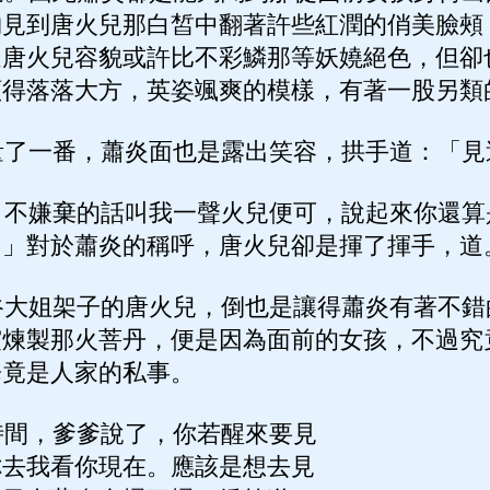
夠見到唐火兒那白皙中翻著許些紅潤的俏美臉頰
這唐火兒容貌或許比不彩鱗那等妖嬈絕色，但卻
顯得落落大方，英姿颯爽的模樣，有著一股另類
了一番，蕭炎面也是露出笑容，拱手道：「見
不嫌棄的話叫我一聲火兒便可，說起來你還算
。」對於蕭炎的稱呼，唐火兒卻是揮了揮手，道
大姐架子的唐火兒，倒也是讓得蕭炎有著不錯
震煉製那火菩丹，便是因為面前的女孩，不過究
畢竟是人家的私事。
間，爹爹說了，你若醒來要見
你去我看你現在。應該是想去見