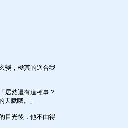
玄變，極其的適合我
「居然還有這種事？
的天賦哦。」
的目光後，他不由得