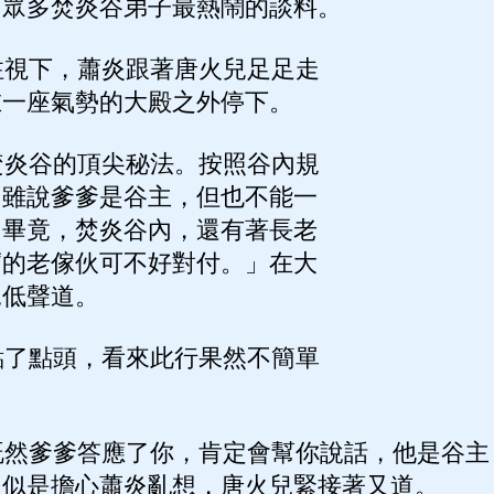
了眾多焚炎谷弟子最熱鬧的談料。
視下，蕭炎跟著唐火兒足足走
在一座氣勢的大殿之外停下。
炎谷的頂尖秘法。按照谷內規
，雖說爹爹是谷主，但也不能一
，畢竟，焚炎谷內，還有著長老
腐的老傢伙可不好對付。」在大
兒低聲道。
了點頭，看來此行果然不簡單
然爹爹答應了你，肯定會幫你說話，他是谷主
」似是擔心蕭炎亂想，唐火兒緊接著又道。