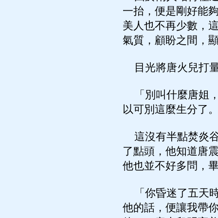
一抬，便是剛好能
美人也不再少數，
氣質，顧盼之間，
目光將唐火兒打量
「別叫什麼唐姐，
以可別這麼生分了
這沒有半點焚炎谷
了點頭，他知道唐
他也並不好多問，
「你昏迷了五天時
他的話，便讓我帶