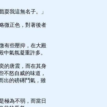
戲耍我這無名子。」
略微正色，對著後者
微有些壓抑，在大殿
殿中氣氛凝重許多。
奕的唐震，而在其身
些不怒自威的味道，
而出的磅礡鬥氣，雖
是極為不弱，而當日