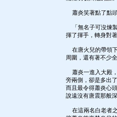
蕭炎笑著點了點頭
「無名子可沒煉製
揮了揮手，轉身對
在唐火兒的帶領下
周圍，還有著不少
蕭炎一進入大殿，
旁兩側，卻是多出
而且最令得蕭炎心
說遠沒有唐震那般
在這兩名白老者之