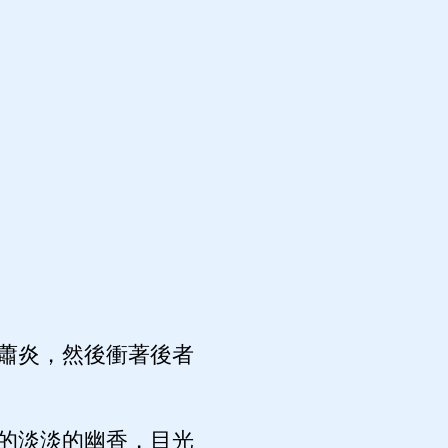
蕭炎，然後衝著後者
的淡淡的幽香，目光