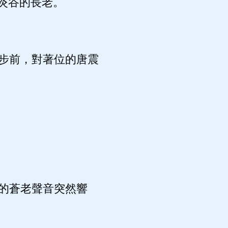
炎谷的長老。
步前，對著位的唐震
的蒼老聲音突然響