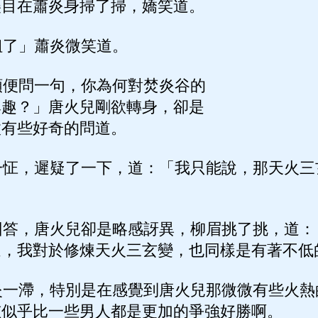
美目在蕭炎身掃了掃，嬌笑道。
了」蕭炎微笑道。
便問一句，你為何對焚炎谷的
興趣？」唐火兒剛欲轉身，卻是
微有些好奇的問道。
怔，遲疑了一下，道：「我只能說，那天火三
答，唐火兒卻是略感訝異，柳眉挑了挑，道：
過，我對於修煉天火三玄變，也同樣是有著不低
一滯，特別是在感覺到唐火兒那微微有些火熱
孩似乎比一些男人都是更加的爭強好勝啊。