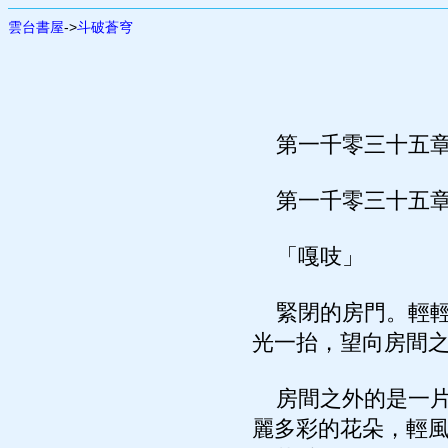
雲台書屋
->
斗破蒼穹
第一千零三十五章
第一千零三十五章
「嘎吱」
緊閉的房門。輕輕
光一抬，望向房間
房間之外的是一片
麗多彩的花朵，輕