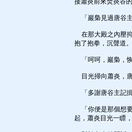
接蕭炎前來焚炎谷
「巖梟見過唐谷主
在那大殿之內壓抑
抱了抱拳，沉聲道
「呵呵，巖梟，恢
目光掃向蕭炎，唐
「多謝唐谷主記掛
「你便是那個想要
起，蕭炎目光一瞟