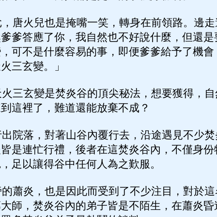
，唐火兒也是掩嘴一笑，轉身在前領路。邊走
然爹爹答應了你，我自然也不好說什麼，但還是
變，可不是什麼容易的事，即便爹爹給予了機會
天火三玄變。」
火三玄變是焚炎谷的頂尖秘法，想要獲得，自
來到這裡了，難道還能放棄不成？
出院落，對著山谷內覆行去，沿途遇見不少焚
後皆是連忙行禮，後者在這焚炎谷內，不僅身份
艷，足以讓得谷中任何人為之歎服。
的蕭炎，也是因此而受到了不少注目，對於這
藥大師，焚炎谷內的弟子皆是不陌生，在蕭炎昏