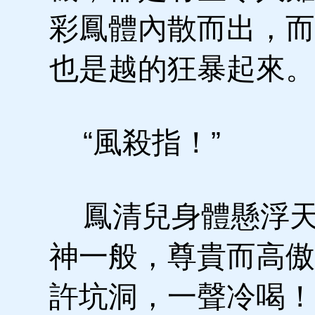
彩鳳體內散而出，而
也是越的狂暴起來。
“風殺指！”
鳳清兒身體懸浮天
神一般，尊貴而高傲
許坑洞，一聲冷喝！