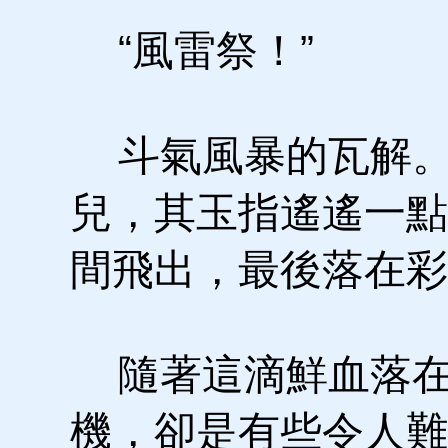
“風雷祭！”
斗氣風暴的瓦解。
兒，其玉指遙遙一點
間飛出，最後落在彩
隨著這滴鮮血落在
機，卻是有些令人難