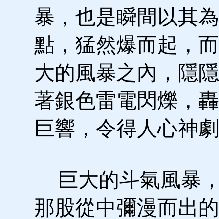
暴，也是瞬間以其為
點，猛然爆而起，而
大的風暴之內，隱隱
著銀色雷電閃爍，轟
巨響，令得人心神劇
巨大的斗氣風暴，
那股從中彌漫而出的