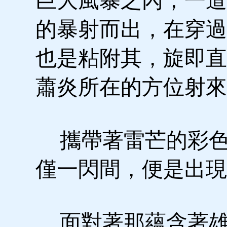
巨大風暴之內，一道
的暴射而出，在穿過
也是粘附其，旋即直
蕭炎所在的方位射來
攜帶著雷芒的彩色
僅一閃間，便是出現
面對著那蘊含著雄