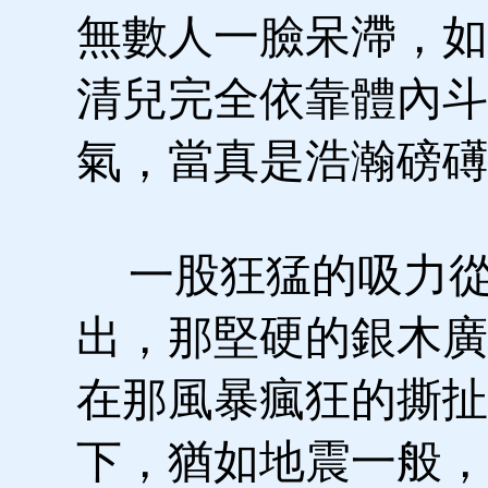
無數人一臉呆滯，如
清兒完全依靠體內斗
氣，當真是浩瀚磅礡
一股狂猛的吸力從
出，那堅硬的銀木廣
在那風暴瘋狂的撕扯
下，猶如地震一般，