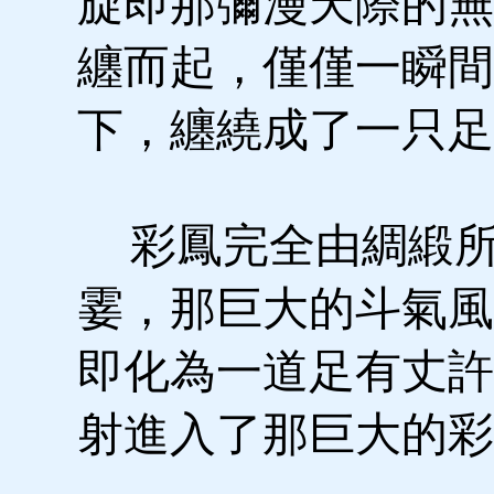
旋即那彌漫天際的無
纏而起，僅僅一瞬間
下，纏繞成了一只足
彩鳳完全由綢緞所
霎，那巨大的斗氣風
即化為一道足有丈許
射進入了那巨大的彩