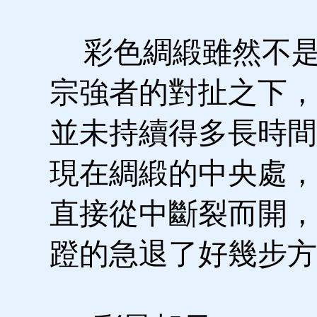
彩色綢緞雖然不是
宗強者的對扯之下，
並未持續得多長時間
現在綢緞的中央處，
直接從中斷裂而開，
蹬的急退了好幾步方