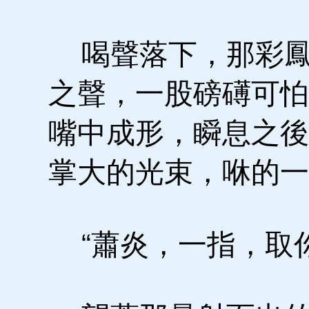
喝聲落下，那彩鳳
之聲，一股磅礡可怕
嘴中成形，瞬息之後
掌大的光束，咻的一
“蕭炎，一指，取你