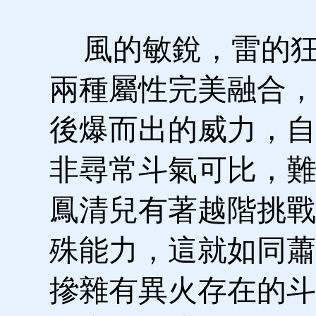
風的敏銳，雷的狂
兩種屬性完美融合，
後爆而出的威力，自
非尋常斗氣可比，難
鳳清兒有著越階挑戰
殊能力，這就如同蕭
摻雜有異火存在的斗