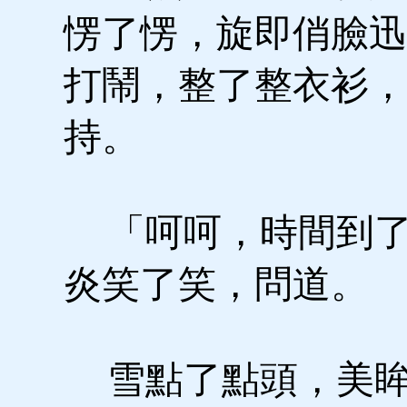
愣了愣，旋即俏臉迅
打鬧，整了整衣衫，
持。
「呵呵，時間到了
炎笑了笑，問道。
雪點了點頭，美眸