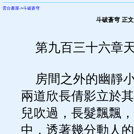
雲台書屋
->
斗破蒼穹
斗破蒼穹 正文
第九百三十六章天
房間之外的幽靜小
兩道欣長倩影立於其
兒吹過，長髮飄飄，
中，透著幾分動人的