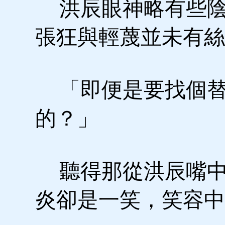
洪辰眼神略有些陰
張狂與輕蔑並未有絲
「即便是要找個替
的？」
聽得那從洪辰嘴中
炎卻是一笑，笑容