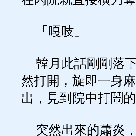
「嘎吱」
韓月此話剛剛落下
然打開，旋即一身麻
出，見到院中打鬧的
突然出來的蕭炎，