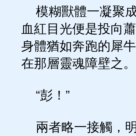
模糊獸體一凝聚成
血紅目光便是投向蕭
身體猶如奔跑的犀牛
在那層靈魂障壁之。
“彭！”
兩者略一接觸，明