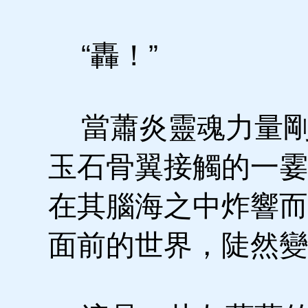
“轟！”
當蕭炎靈魂力量剛
玉石骨翼接觸的一霎
在其腦海之中炸響而
面前的世界，陡然變