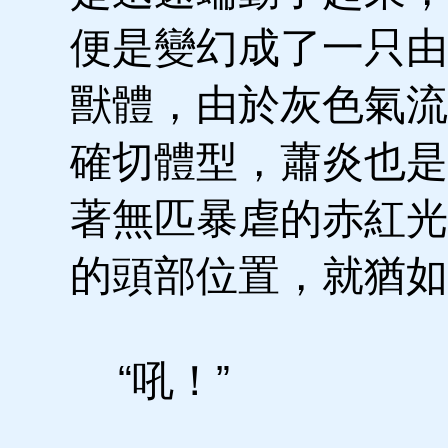
便是變幻成了一只由
獸體，由於灰色氣流
確切體型，蕭炎也是
著無匹暴虐的赤紅光
的頭部位置，就猶如
“吼！”