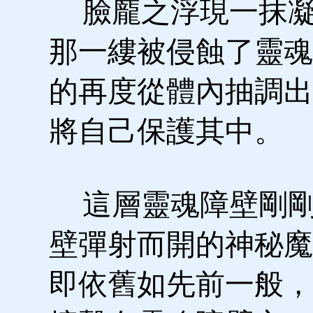
臉龐之浮現一抹凝
那一縷被侵蝕了靈魂
的再度從體內抽調出
將自己保護其中。
這層靈魂障壁剛剛
壁彈射而開的神秘魔
即依舊如先前一般，