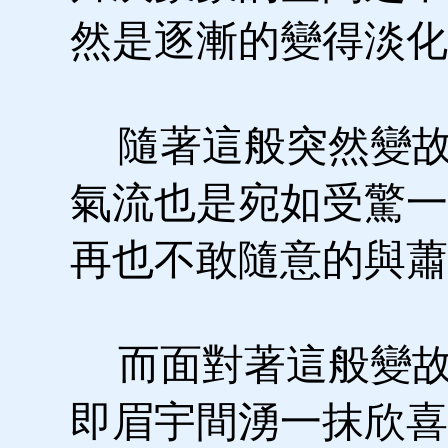
然是逐漸的變得淡化
隨著這般突然變故
氣流也是宛如受驚一
再也不敢隨意的與蕭
而面對著這般變故
即眉宇間湧一抹欣喜