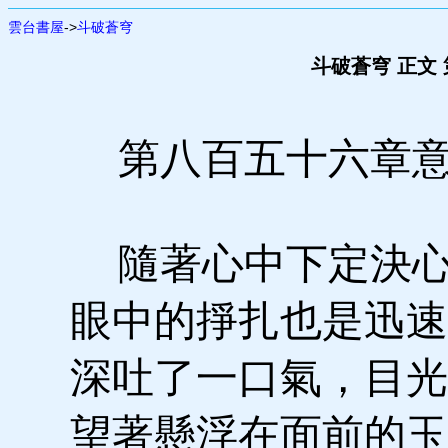
雲台書屋
->
斗破蒼穹
斗破蒼穹 正文
第八百五十六章意
隨著心中下定決心
眼中的掙扎也是迅速
深吐了一口氣，目光
望著懸浮在面前的玉