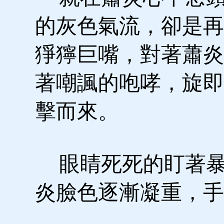
的灰色氣流，卻是再
猙獰巨嘴，對著蕭炎
著嘲諷的咆哮，旋即
擊而來。
眼睛死死的盯著暴
炎臉色逐漸凝重，手