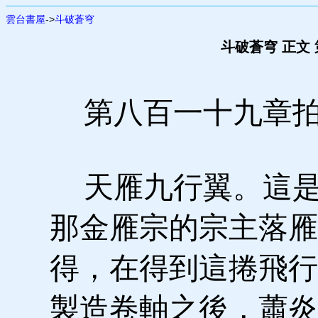
雲台書屋
->
斗破蒼穹
斗破蒼穹 正文
第八百一十九章拍
天雁九行翼。這是
那金雁宗的宗主落雁
得，在得到這捲飛行
製造卷軸之後，蕭炎