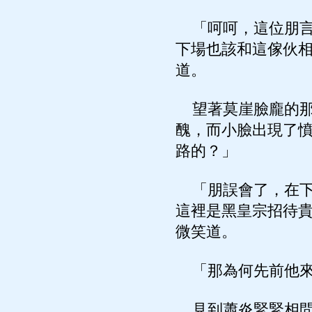
「呵呵，這位朋言
下場也該和這傢伙
道。
望著莫崖臉龐的那
醜，而小臉出現了
路的？」
「朋誤會了，在下
這裡是黑皇宗招待
微笑道。
「那為何先前他來
見到蕭炎緊緊相問