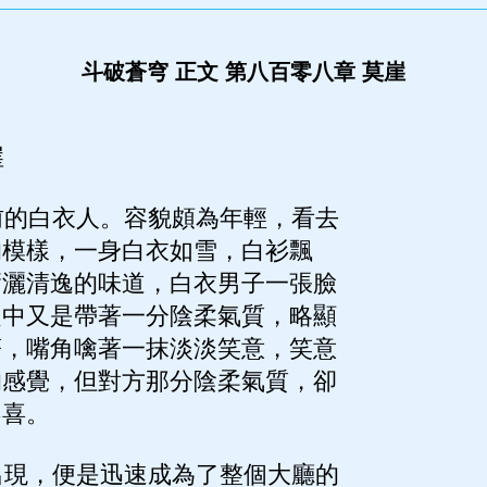
斗破蒼穹 正文 第八百零八章 莫崖
崖
的白衣人。容貌頗為年輕，看去
的模樣，一身白衣如雪，白衫飄
瀟灑清逸的味道，白衣男子一張臉
之中又是帶著一分陰柔氣質，略顯
著，嘴角噙著一抹淡淡笑意，笑意
的感覺，但對方那分陰柔氣質，卻
不喜。
現，便是迅速成為了整個大廳的