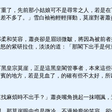
重了，先前那小姑娘可不是尋常之人，若是在
相差不多了。」雪白袖袍輕輕揮動，莫崖對著蕭
柔和笑容，蕭炎卻是眉頭微皺，將因為被前者
憤怒的紫研拉住，淡淡的道：「那閣下出手是何
黑皇宗莫崖，正是這黑皇閣管事者，本來這些
貴賓的地方，若是見血了，的確有些不太好，所
找麻煩時不出手？」蕭炎嘴角挑起一抹嘲諷，
，那莫崖眼中也是微冷，不過臉龐的笑容，卻