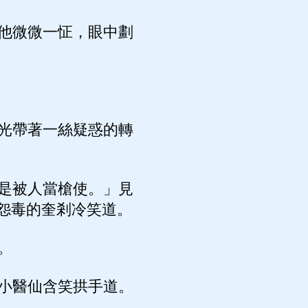
他微微一怔，眼中劃
光帶著一絲疑惑的轉
是被人當槍使。」見
怨毒的奎剎冷笑道。
。
小醫仙含笑拱手道。