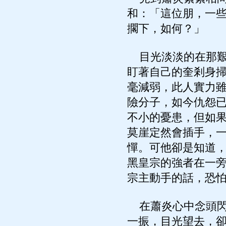
和：「這位朋，一
擱下，如何？」
目光淡淡的在那艱
盯著自己的奎剎身
毫減弱，此人實力
險分子，如今仇怨
不小的憂患，但如
莫崖定然會插手，
憚。可他卻是知道
黑皇宗的強者在一
宗主動手的話，恐
在蕭炎心中念頭閃
一振，目光望去，