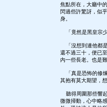
焦點所在，大廳中
閃過些許驚訝，似
身。
「竟然是黑皇宗少
「沒想到連他都是
還不過三十，便已
內一些長老。也是
「真是恐怖的修煉
其抱有莫大期望，
聽得周圍那些響起
微微掃動，心中略