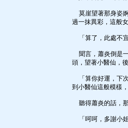
莫崖望著那身姿婀
過一抹異彩，這般
「算了，此處不宜
聞言，蕭炎倒是一
頭，望著小醫仙，
「算你好運，下次
到小醫仙這般模樣
聽得蕭炎的話，那
「呵呵，多謝小姐