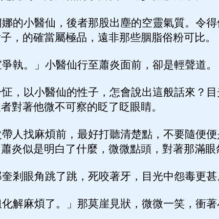
娜的小醫仙，後者那股出塵的空靈氣質。令得
女子，的確當屬極品，遠非那些胭脂俗粉可比。
爭執。」小醫仙行至蕭炎面前，卻是輕聲道。
怔，以小醫仙的性子，怎會說出這般話來？目
後者對著他微不可察的眨了眨眼睛。
帶人找麻煩前，最好打聽清楚點，不要隨便便
，蕭炎似是明白了什麼，微微點頭，對著那滿眼
奎剎眼角跳了跳，死咬著牙，目光中怨毒更甚
化解麻煩了。」那莫崖見狀，微微一笑，衝著