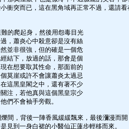
些小衝突而已，這在黑角域再正常不過，還請看
難的爬起身，然後用怨毒目光
掃過，蕭炎心中殺意卻是沒有絲
雖然並非很強，但的確是一個危
已經結下，放過的話，那會是個
果現在想要取其性命，那面前的
一個莫崖或許不會讓蕭炎太過忌
，在這黑皇閣之中，還有著不少
旁關注，若他真與這個黑皇宗少
怕他們不會袖手旁觀。
爍間，背後一陣香風緩緩飄來，最後瀰漫而開
卻是見到一身白裙的小醫仙正蓮步輕移而來。