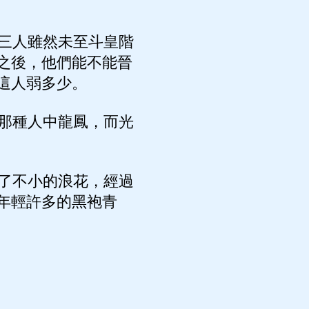
三人雖然未至斗皇階
之後，他們能不能晉
這人弱多少。
那種人中龍鳳，而光
了不小的浪花，經過
年輕許多的黑袍青