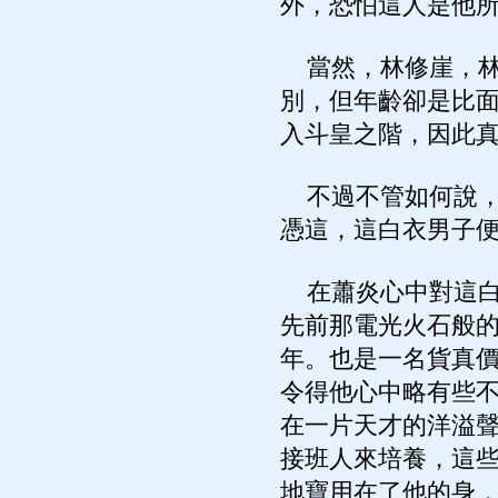
外，恐怕這人是他
當然，林修崖，林
別，但年齡卻是比
入斗皇之階，因此
不過不管如何說，
憑這，這白衣男子
在蕭炎心中對這白
先前那電光火石般
年。也是一名貨真
令得他心中略有些
在一片天才的洋溢
接班人來培養，這
地寶用在了他的身