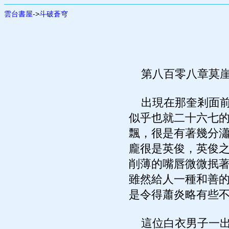
雲台書屋
->
斗破蒼穹
第八百零八章莫
出現在那奎剎面前
似乎也就二十六七
飄，很是有著幾分
龐很是英俊，英俊
削薄的嘴唇微微抿
雖然給人一種和善
是令得蕭炎略有些
這位白衣男子一出