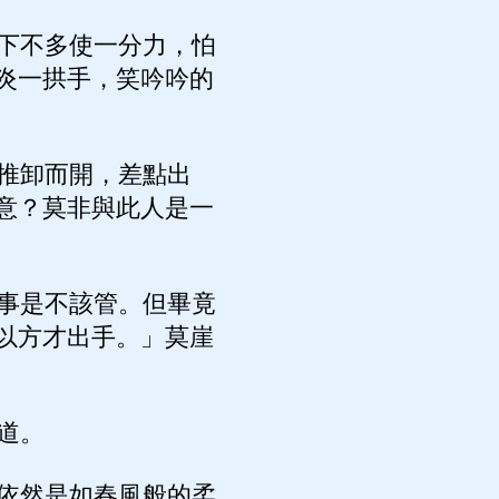
下不多使一分力，怕
炎一拱手，笑吟吟的
推卸而開，差點出
意？莫非與此人是一
事是不該管。但畢竟
以方才出手。」莫崖
道。
依然是如春風般的柔