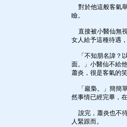
對於他這般客氣舉
瞼。
直接被小醫仙無視
女人給予這種待遇
「不知朋名諱？以
面。」小醫仙不給
蕭炎，很是客氣的
「巖梟。」簡簡單
然事情已經完畢，
說完，蕭炎也不待
人緊跟而。