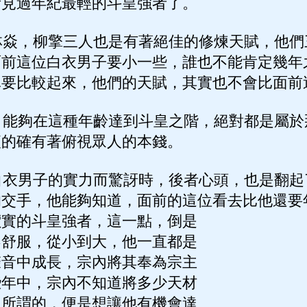
所見過年紀最輕的斗皇強者了。
焱，柳擎三人也是有著絕佳的修煉天賦，他們
面前這位白衣男子要小一些，誰也不能肯定幾年
真要比較起來，他們的天賦，其實也不會比面前
能夠在這種年齡達到斗皇之階，絕對都是屬於
便的確有著俯視眾人的本錢。
衣男子的實力而驚訝時，後者心頭，也是翻起
的交手，他能夠知道，面前的這位看去比他還要
價實的斗皇強者，這一點，倒是
不舒服，從小到大，他一直都是
聲音中成長，宗內將其奉為宗主
些年中，宗內不知道將多少天材
，所謂的，便是想讓他有機會達