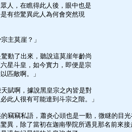
的眾人，在瞧得此人後，眼中也是
乎是有些驚異此人為何會突然現
宗主莫崖？」
驚動了出來，聽說這莫崖年齡尚
至六星斗皇，如今實力，即便是宗
難以匹敵啊。」
天賦啊，據說黑皇宗之內皆是對
想必此人很有可能達到斗宗之階。」
的竊竊私語，蕭炎心頭也是一動，微瞇的目光
感驚異，除了當初在迦南學院所遇見那名前來接