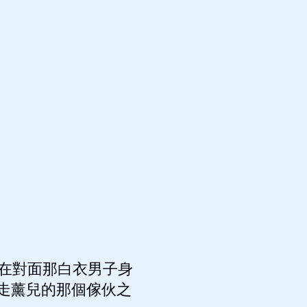
在對面那白衣男子身
走薰兒的那個傢伙之