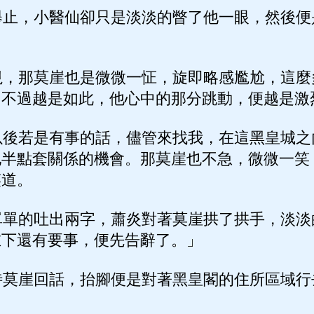
止，小醫仙卻只是淡淡的瞥了他一眼，然後便
，那莫崖也是微微一怔，旋即略感尷尬，這麼
，不過越是如此，他心中的那分跳動，便越是激
後若是有事的話，儘管來找我，在這黑皇城之
他半點套關係的機會。那莫崖也不急，微微一笑
笑道。
單的吐出兩字，蕭炎對著莫崖拱了拱手，淡淡
在下還有要事，便先告辭了。」
莫崖回話，抬腳便是對著黑皇閣的住所區域行