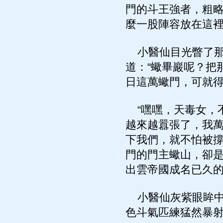
門的斗王強者，粗
麼一股陣容放在這
小醫仙目光瞥了那
道：“蠍畢巖呢？把
日這萬蠍門，可就得
“嘿嘿，天毒女，
越來越囂張了，我
下我們，就不怕被撐
門的門主蠍山，卻是
出雲帝國成名已久的
小醫仙灰紫眼眸中
色斗氣匹練猛然暴