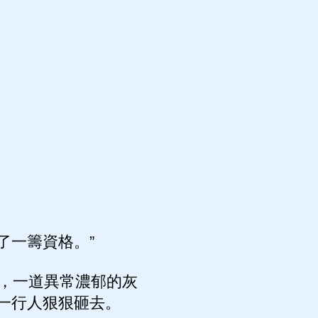
了一籌資格。”
，一道異常濃郁的灰
一行人狠狠砸去。