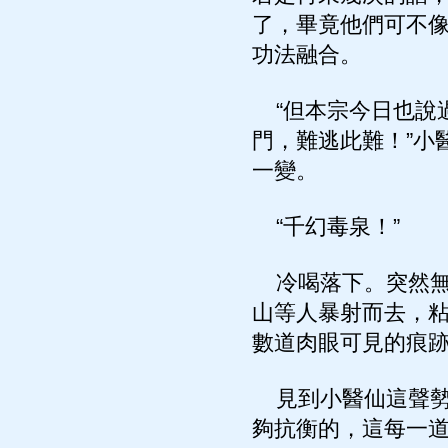
了，畢竟他們可不
功法融合。
“但本宗今日也說
門，難逃此難！”小
一變。
“千幻毒泉！”
冷喝落下。突然無
山等人暴射而去，
數道肉眼可見的痕
見到小醫仙這聲勢
夠抗衡的，這每一