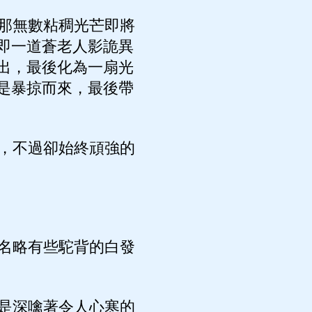
那無數粘稠光芒即將
即一道蒼老人影詭異
出，最後化為一扇光
是暴掠而來，最後帶
，不過卻始終頑強的
名略有些駝背的白發
是深噙著令人心寒的