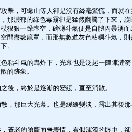
攻擊，可蠍山等人卻是沒有絲毫驚慌，而就在
時，那濃郁的綠色毒霧卻是猛然翻騰了下來，旋
拐杖狠狠一跺虛空，磅礡斗氣便是自體內暴湧而
的空間盡數籠罩，而那無數道灰色粘稠斗氣，則
而下。
色粘斗氣的轟炸下，光幕也是泛起一陣陣漣漪
消散的跡象。
之後，終於是逐漸的變緩，直至消散。
散，那巨大光幕。也是緩緩變淡，露出其後那
，蒼老的臉龐面無表情，看似渾濁的眼中，卻