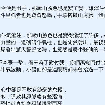
合便是出手，那蠍山臉色也是變了變，雄渾斗
名斗皇強者也是齊齊怒喝，手掌搭蠍山肩膀，體
斗氣灌注，那蠍山臉色也是變得漲紅了許多，
人力量的一道磅礡斗氣柱，也是陡然射出，最後
，爆發出驚天響聲之時，也竟然是將小醫仙的一
下本宗一擊，看來為了對付我，你們萬蠍門付出
的斗氣波動，小醫仙卻是連眼睛都未曾抬過一下
心中卻是不敢有絲毫的怠慢，
太多，導致其經脈略有些漲痛，
，恐怕就直接會經脈爆裂而死