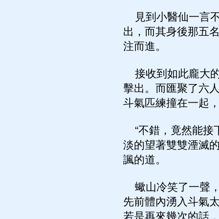
見到小醫仙一言不
出，而其身後那五
注而進。
接收到如此龐大的
擊出。而匯聚了六
斗氣匹練撞在一起
“不錯，竟然能接
淡的望著雙雙湮滅
諷的道。
蠍山冷笑了一聲，
先前體內湧入斗氣
若是再來幾次的話