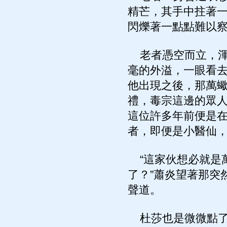
精芒，其手中拄著
閃爍著一點點難以
老者憑空而立，渾
毫的外溢，一眼看
他出現之後，那萬
禮，毒宗這邊的眾
這位許多年前便是
者，即便是小醫仙
“這家伙想必就是
了？”蕭炎望著那突
聲道。
杜莎也是微微點了