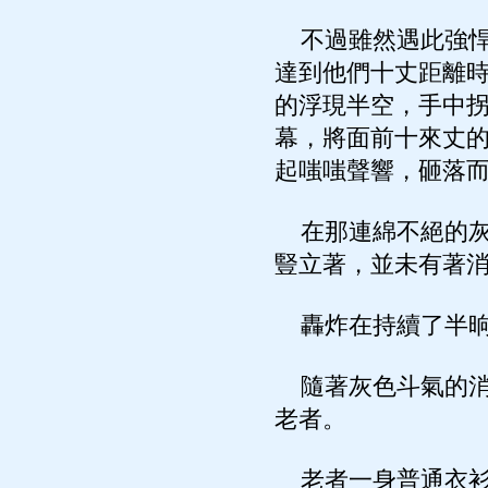
不過雖然遇此強悍
達到他們十丈距離
的浮現半空，手中
幕，將面前十來丈
起嗤嗤聲響，砸落
在那連綿不絕的灰
豎立著，並未有著
轟炸在持續了半晌
隨著灰色斗氣的消
老者。
老者一身普通衣衫