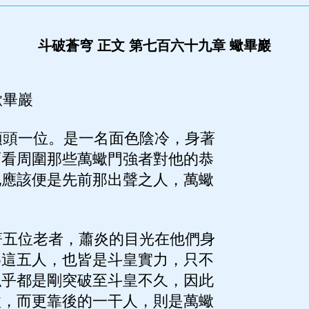
斗破蒼穹 正文 第七百六十九章 蠍畢巖
畢巖
頭一位。是一名面色陰冷，身著
而看周圍那些萬蠍門強者對他的恭
他應該便是先前那出聲之人，萬蠍
五位老者，蕭炎的目光在他們身
為這五人，也皆是斗皇實力，只不
似乎都是剛突破至斗皇不久，因此
溢，而更靠後的一干人，則是萬蠍