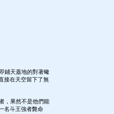
即鋪天蓋地的對著蠍
直接在天空留下了無
者，果然不是他們能
一名斗王強者斃命