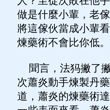
人？至從次敗在他手
做是什麼小輩，老傢
將這傢伙當成小輩看
煉藥術不會比你低。
聞言，法犸撇了撇
次蕭炎動手煉製丹藥
道，蕭炎的煉藥術達