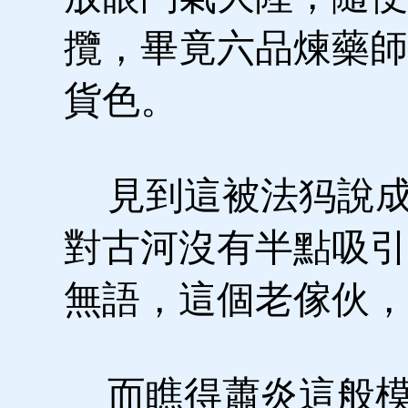
攬，畢竟六品煉藥師
貨色。
見到這被法犸說成
對古河沒有半點吸引
無語，這個老傢伙，
而瞧得蕭炎這般模