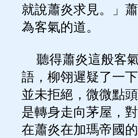
就說蕭炎求見。」蕭
為客氣的道。
聽得蕭炎這般客
語，柳翎遲疑了一下
並未拒絕，微微點頭
是轉身走向茅屋，對
在蕭炎在加瑪帝國的