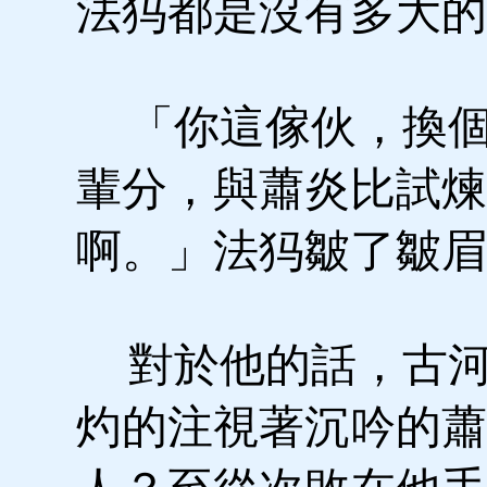
法犸都是沒有多大的
「你這傢伙，換個
輩分，與蕭炎比試煉
啊。」法犸皺了皺眉
對於他的話，古河
灼的注視著沉吟的蕭