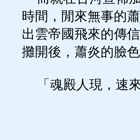
時間，閒來無事的蕭
出雲帝國飛來的傳信
攤開後，蕭炎的臉色
「魂殿人現，速