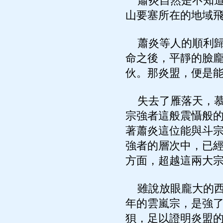
蕭炎自然是不知道
山要塞所在的地域
蕭炎等人的順利歸
命之後，平靜的臉
伙。那炎盟，便是
失去了雁落天，慕
宗強者這般震懾般
著蕭炎這位能與斗
強者的層次中，已
方面，超越這兩大
雖說放眼龐大的西
年的雲嵐宗，是強
狽，足以證明炎盟