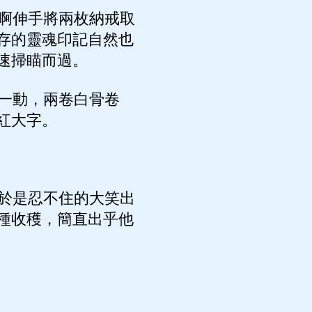
啊伸手將兩枚納戒取
存的靈魂印記自然也
速掃瞄而過。
一動，兩卷白骨卷
紅大字。
於是忍不住的大笑出
種收穫，簡直出乎他