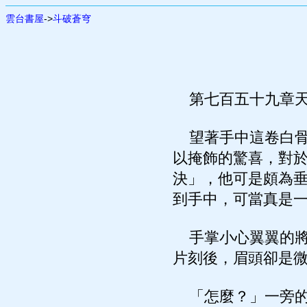
雲台書屋
->
斗破蒼穹
第七百五十九章天
望著手中這卷白骨
以掩飾的驚喜，對
決」，他可是頗為
到手中，可當真是
手掌小心翼翼的將
片刻後，眉頭卻是
「怎麼？」一旁的