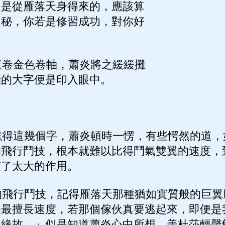
這是從雁落天身得來的，應該算
之秘，你若是修習成功，對你好
卷金色卷軸，蕭炎將之緩緩攤
燦的大字便是印入眼中。
」
得這幾個字，蕭炎頓時一愣，有些愕然的道，
的飛行鬥技，根本就難以比得鬥氣雙翼的速度，
有了太大的作用。
飛行鬥技，記得雁落天那種猶如實質般的巨翼
宗最擅長速度，若那個傢伙真要逃起來，即便是
的緣故。」似是知道蕭炎心中所想，美杜莎輕聲