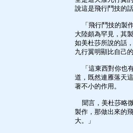
說這是飛行鬥技的
「飛行鬥技的製作
大陸頗為罕見，其
如美杜莎所說的話
九行翼明顯比自己
「這東西對你也有
道，既然連雁落天
著不小的作用。
聞言，美杜莎略微
製作，那做出來的
大。」