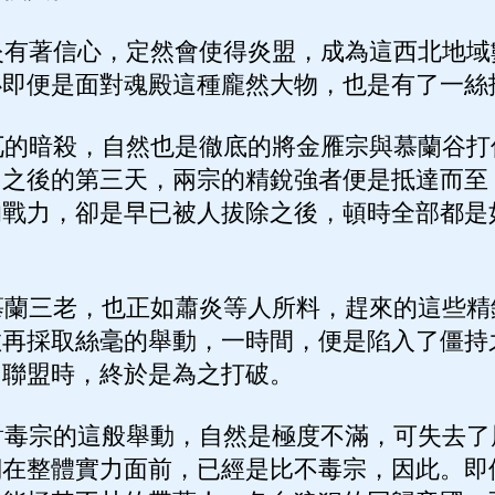
有著信心，定然會使得炎盟，成為這西北地域
必即便是面對魂殿這種龐然大物，也是有了一絲
的暗殺，自然也是徹底的將金雁宗與慕蘭谷打
功之後的第三天，兩宗的精銳強者便是抵達而至
的戰力，卻是早已被人拔除之後，頓時全部都是
蘭三老，也正如蕭炎等人所料，趕來的這些精
敢再採取絲毫的舉動，一時間，便是陷入了僵持
出聯盟時，終於是為之打破。
毒宗的這般舉動，自然是極度不滿，可失去了
們在整體實力面前，已經是比不毒宗，因此。即