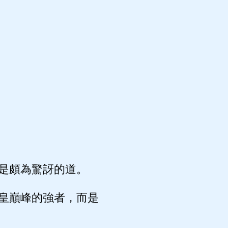
是頗為驚訝的道。
皇巔峰的強者，而是