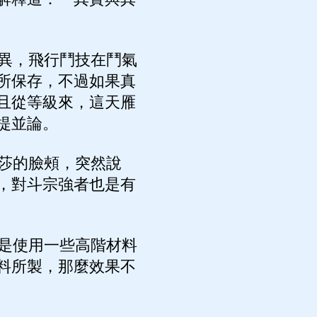
異，飛行鬥技在鬥氣
所保存，不過如果真
且從等級來，這天雁
提並論。
莎的臉頰，突然說
，對斗宗強者也是有
是使用一些高階材料
料所製，那麼效果不