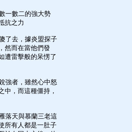
數一數二的強大勢
抵抗之力
傻了去，據炎盟探子
，然而在當他們發
如遭雷擊般的呆愣了
銳強者，雖然心中怒
之中，而這種僵持，
雁落天與慕蘭三老這
使所有人都是一肚子