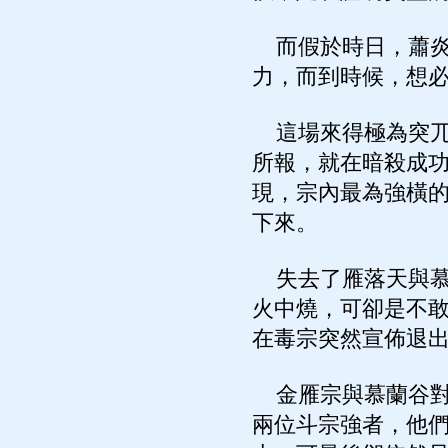
而假於時日，蕭炎
力，而到時候，想
這場來得極為突兀
所報，就在暗殺成
現，宗內最為強橫
下來。
失去了雁落天與慕
火中燒，可卻是不
在毒宗突然宣佈退
金雁宗與慕蘭谷對
兩位斗宗強者，他