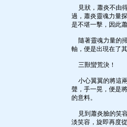
見狀，蕭炎不由得
過，蕭炎靈魂力量
是不堪一擊，因此
隨著靈魂力量的掃
軸，便是出現在了
三獸蠻荒決！
小心翼翼的將這兩
聲，手一晃，便是
的意料。
見到蕭炎臉的笑容
淡笑容，旋即再度