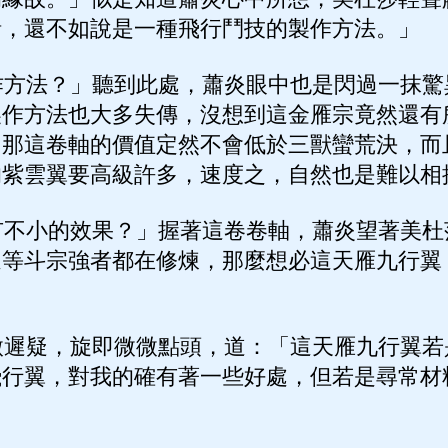
話，還不如說是一種飛行鬥技的製作方法。」
方法？」聽到此處，蕭炎眼中也是閃過一抹驚
製作方法也大多失傳，沒想到這金雁宗竟然還有
，那這卷軸的價值定然不會低於三獸蠻荒決，而
的紫雲翼要高級許多，速度之，自然也是難以相
不小的效果？」握著這卷卷軸，蕭炎望著美杜
這等斗宗強者都在修煉，那麼想必這天雁九行翼
遲疑，旋即微微點頭，道：「這天雁九行翼若
飛行翼，對我的確有著一些好處，但若是尋常材