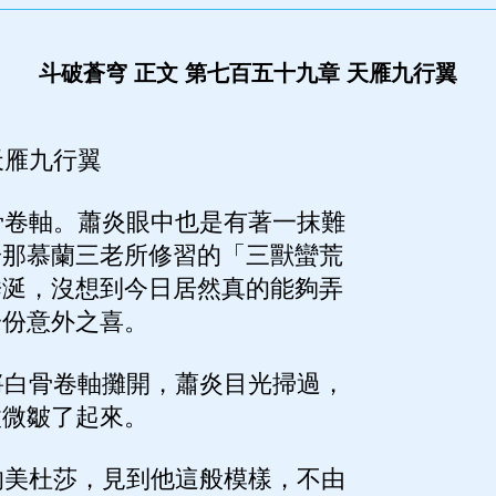
斗破蒼穹 正文 第七百五十九章 天雁九行翼
雁九行翼
卷軸。蕭炎眼中也是有著一抹難
於那慕蘭三老所修習的「三獸蠻荒
垂涎，沒想到今日居然真的能夠弄
一份意外之喜。
白骨卷軸攤開，蕭炎目光掃過，
微微皺了起來。
美杜莎，見到他這般模樣，不由