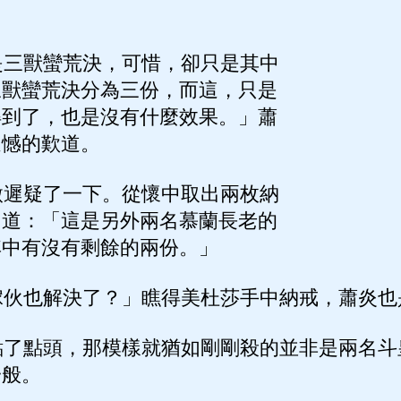
三獸蠻荒決，可惜，卻只是其中
三獸蠻荒決分為三份，而這，只是
得到了，也是沒有什麼效果。」蕭
遺憾的歎道。
遲疑了一下。從懷中取出兩枚納
，道：「這是另外兩名慕蘭長老的
其中有沒有剩餘的兩份。」
伙也解決了？」瞧得美杜莎手中納戒，蕭炎也
了點頭，那模樣就猶如剛剛殺的並非是兩名斗
一般。