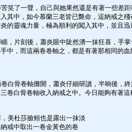
苦笑了一聲，自己與她果然還是有著一些差距
探入其中，如今慕蘭三老皆已斃命，這納戒之殘
蕭炎的靈魂力量，極為順利的闖入其中，並且迅
瞄，片刻後，蕭炎眼中陡然湧一抹狂喜，手掌
其手中，而這兩卷卷軸之，都是有著那相同的血
卷白骨卷軸攤開，蕭炎仔細研讀，半晌後，終
將三卷白骨卷軸收入納戒之中。今日能夠有著這
，美杜莎臉頰也是露出一抹淡
從納戒中取出一卷金黃色的卷