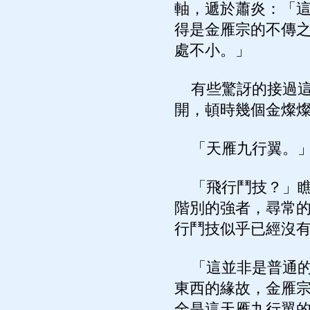
軸，遞於蕭炎：「
得是金雁宗的不傳
處不小。」
有些驚訝的接過這
開，頓時幾個金燦
「天雁九行翼。
「飛行鬥技？」瞧
階別的強者，尋常
行鬥技似乎已經沒
「這並非是普通的
東西的緣故，金雁
全是這天雁九行翼