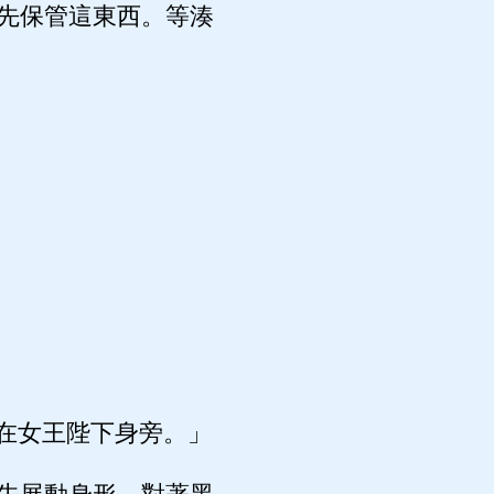
先保管這東西。等湊
在女王陛下身旁。」