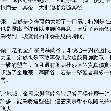
這些傢伙心中的想法，因此手掌一揮，便是率
飛掠而去，其後，大批強者緊隨其後
來，自然是令得蕭鼎大鬆了一口氣，特別是在
龐也是露出些許難以掩飾的喜意，拔除了這兩個
能夠得到一段寶貴的休養生息的時間。
蘭三老的金雁宗與慕蘭谷，即便心中對炎盟恨
的力量，定然也是不敢再像此次這般興師動眾，
宗一戰的盟主，而且還有著美杜莎這位貨真價實
經超過了金雁宗。慕蘭谷，若是中堅強者再多一
宗門。
北地域，金雁宗與慕蘭谷皆是算不得什麼一流
了許多，能夠將這些往日連雲嵐宗都不敢隨意招
的強大。