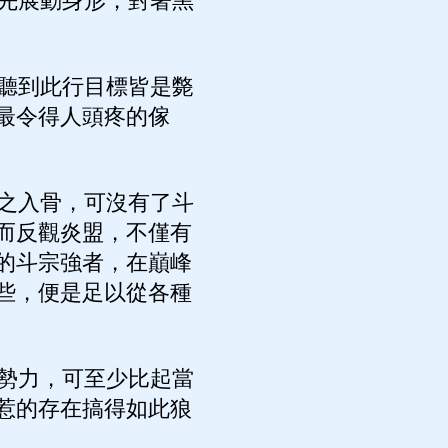
先展動身形，對著黑
聽到此行目標皆是斃
最令得人頭疼的傢
之入骨，可沒有了斗
而反觀炎盟，不僅有
的斗宗強者，在巔峰
些，便是足以從各種
勢力，可至少比起當
惹的存在搞得如此狼