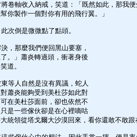
將卷軸收入納戒，笑道：「既然如此，那我便
先幫你製作一個對你有用的飛行翼。」
此次倒是微微點了點頭。
決，那麼我們便回黑山要塞，
急了。」蕭炎轉過頭，衝著身後
人笑道。
東等人自然是沒有異議，蛇人
然對蕭炎能夠受到美杜莎如此對
，可在美杜莎面前，卻也依然不
，只是一些傢伙卻是在心裡嘀咕
等大統領從塔戈爾大沙漠回來，看你還敢不敢跟