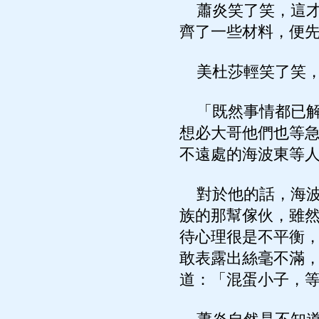
蕭炎笑了笑，這才
齊了一些材料，便
美杜莎輕笑了笑，
「既然事情都已解
想必大哥他們也等
不遠處的海波東等
對於他的話，海波
族的那幫傢伙，雖
待心理很是不平衡
敢表露出絲毫不滿
道：「混蛋小子，