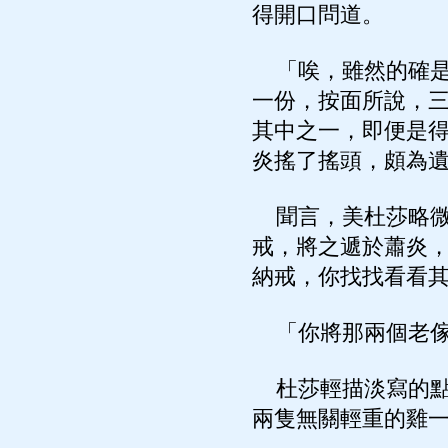
得開口問道。
「唉，雖然的確是
一份，按面所說，
其中之一，即便是
炎搖了搖頭，頗為
聞言，美杜莎略微
戒，將之遞於蕭炎
納戒，你找找看看
「你將那兩個老傢
杜莎輕描淡寫的點
兩隻無關輕重的雞