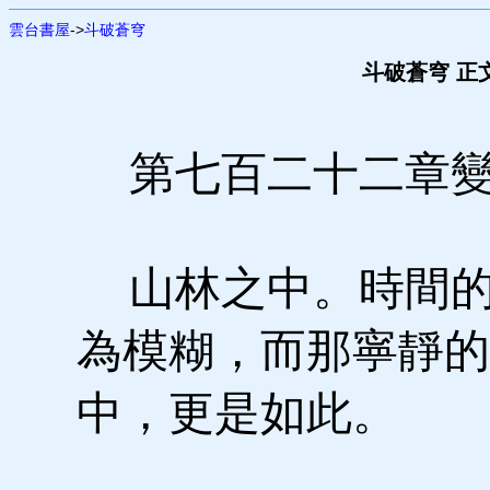
雲台書屋
->
斗破蒼穹
斗破蒼穹 正
第七百二十二章
山林之中。時間的
為模糊，而那寧靜的
中，更是如此。