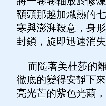
將一卷卷軸放於修煉
額頭那越加熾熱的七
寒與澎湃殺意，身形
封鎖，旋即迅速消失
而隨著美杜莎的離
徹底的變得安靜下來
亮光芒的紫色光繭