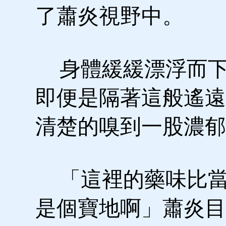
了蕭炎視野中。
身體緩緩漂浮而下
即便是隔著這般遙遠
清楚的嗅到一股濃郁
「這裡的藥味比當
是個寶地啊」蕭炎目