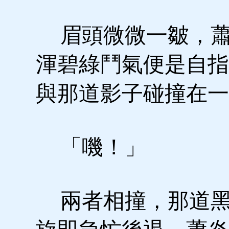
眉頭微微一皺，蕭
渾碧綠鬥氣便是自指
與那道影子碰撞在一
「嘰！」
兩者相撞，那道黑