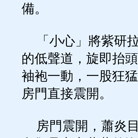
備。
「小心」將紫研拉
的低聲道，旋即抬頭
袖袍一動，一股狂猛
房門直接震開。
房門震開，蕭炎目