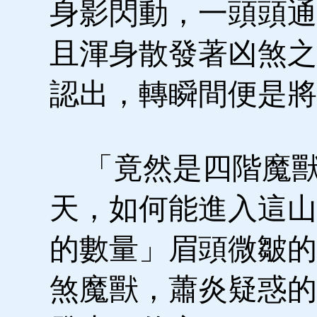
身影閃動，一頭頭通
且渾身散發著凶煞之
認出，轉瞬間便是將
「竟然是四階魔獸
天，如何能進入這山
的數量」眉頭微皺的
煞魔獸，蕭炎疑惑的