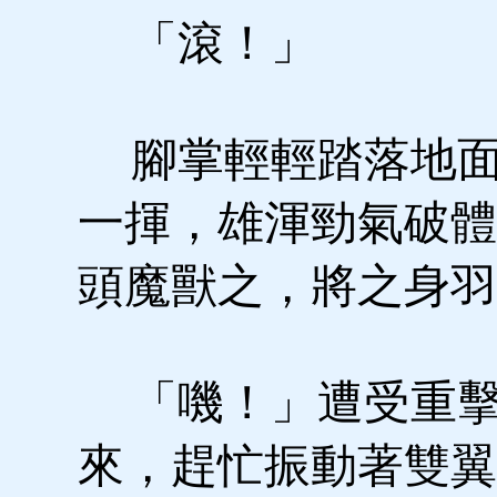
「滾！」
腳掌輕輕踏落地面
一揮，雄渾勁氣破體
頭魔獸之，將之身羽
「嘰！」遭受重擊
來，趕忙振動著雙翼