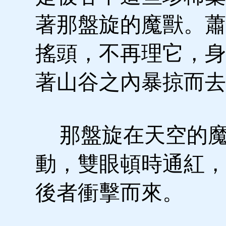
著那盤旋的魔獸。蕭
搖頭，不再理它，身
著山谷之內暴掠而去
那盤旋在天空的魔
動，雙眼頓時通紅，
後者衝擊而來。