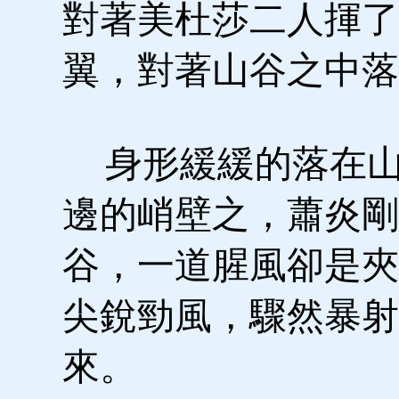
對著美杜莎二人揮了
翼，對著山谷之中落
身形緩緩的落在山
邊的峭壁之，蕭炎剛
谷，一道腥風卻是夾
尖銳勁風，驟然暴射
來。