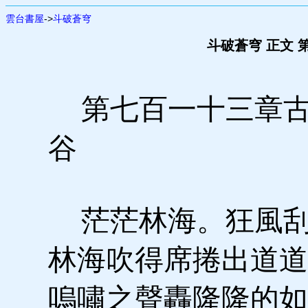
雲台書屋
->
斗破蒼穹
斗破蒼穹 正文 
第七百一十三章古
谷
茫茫林海。狂風刮
林海吹得席捲出道道
嗚嘯之聲轟隆隆的如