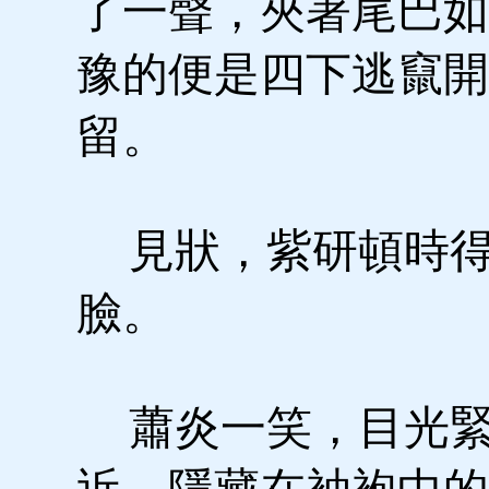
了一聲，夾著尾巴如
豫的便是四下逃竄開
留。
見狀，紫研頓時得
臉。
蕭炎一笑，目光緊