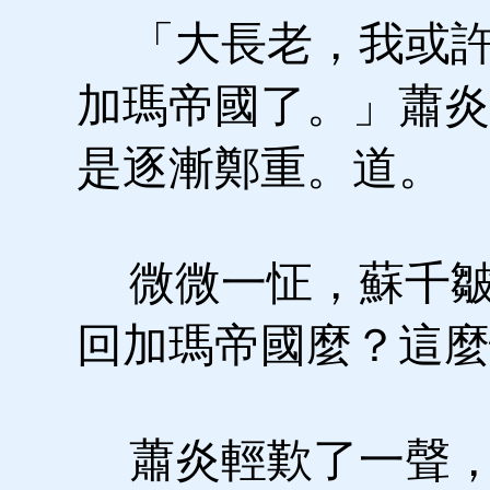
「大長老，我或許
加瑪帝國了。」蕭炎
是逐漸鄭重。道。
微微一怔，蘇千皺
回加瑪帝國麼？這麼
蕭炎輕歎了一聲，