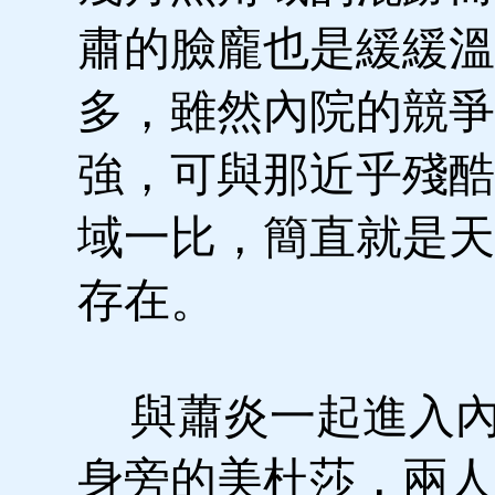
肅的臉龐也是緩緩溫
多，雖然內院的競爭
強，可與那近乎殘酷
域一比，簡直就是天
存在。
與蕭炎一起進入內
身旁的美杜莎，兩人