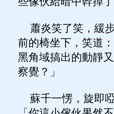
些傢伙給暗中幹掉了
蕭炎笑了笑，緩步
前的椅坐下，笑道：
黑角域搞出的動靜又
察覺？」
蘇千一愣，旋即啞
「你這小傢伙果然不