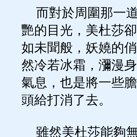
而對於周圍那一道
艷的目光，美杜莎卻
如未聞般，妖嬈的俏
然冷若冰霜，瀰漫身
氣息，也是將一些膽
頭給打消了去。
雖然美杜莎能夠無