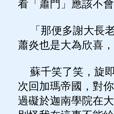
看「蕭門」應該不會
「那便多謝大長老
蕭炎也是大為欣喜，
蘇千笑了笑，旋即
次回加瑪帝國，對你
過礙於迦南學院在大