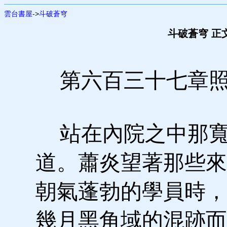
雲台書屋
->
斗破蒼穹
斗破蒼穹 正
第六百三十七章
站在內院之中那寬
道。蕭炎望著那些來
朝氣蓬勃的學員時，
幾月黑角域的混跡而