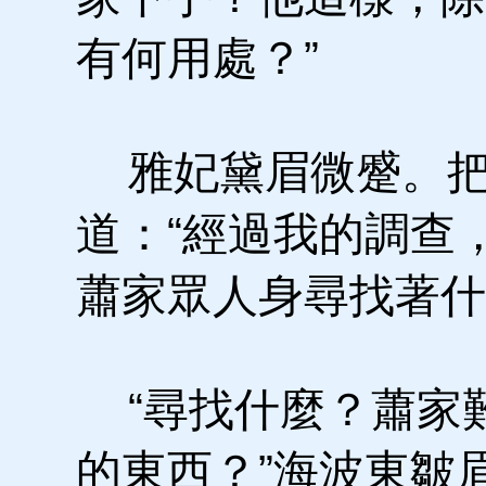
有何用處？”
雅妃黛眉微蹙。把
道：“經過我的調查
蕭家眾人身尋找著什
“尋找什麼？蕭家
的東西？”海波東皺