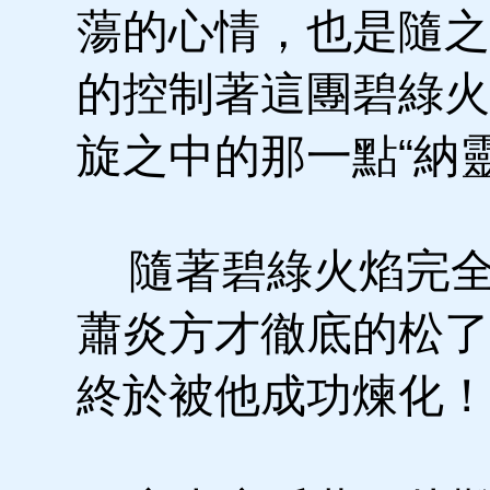
蕩的心情，也是隨之
的控制著這團碧綠火
旋之中的那一點“納
隨著碧綠火焰完全的
蕭炎方才徹底的松了
終於被他成功煉化！