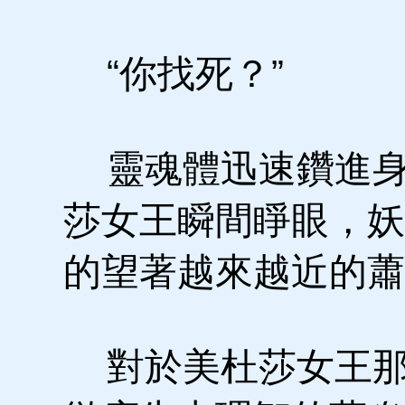
“你找死？”
靈魂體迅速鑽進身
莎女王瞬間睜眼，妖
的望著越來越近的蕭
對於美杜莎女王那