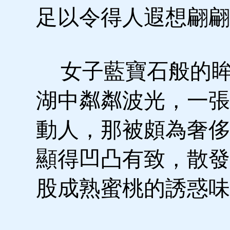
足以令得人遐想翩翩
女子藍寶石般的眸
湖中粼粼波光，一張
動人，那被頗為奢侈
顯得凹凸有致，散發
股成熟蜜桃的誘惑味