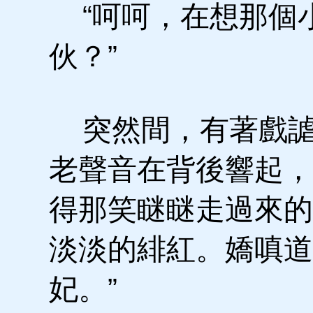
“呵呵，在想那個
伙？”
突然間，有著戲謔
老聲音在背後響起，
得那笑瞇瞇走過來的
淡淡的緋紅。嬌嗔道
妃。”