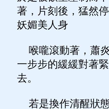
著，片刻後，猛然停
妖媚美人身
喉嚨滾動著，蕭炎
一步步的緩緩對著緊
去。
若是換作清醒狀態