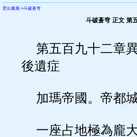
雲台書屋
->
斗破蒼穹
斗破蒼穹 正文 第
第五百九十二章異
後遺症
加瑪帝國。帝都城
一座占地極為龐大