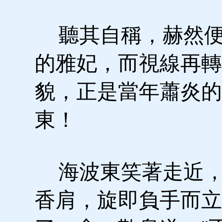
聽其自稱，赫然便
的雅妃，而視線再轉
貌，正是當年蕭炎的
東！
海波東笑著走近，
香肩，旋即負手而立