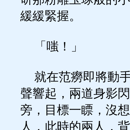
緩緩緊握。
「嗤！」
就在范癆即將動手
聲響起，兩道身影閃
旁，目標一瞟，沒想
人，此時的兩人，背