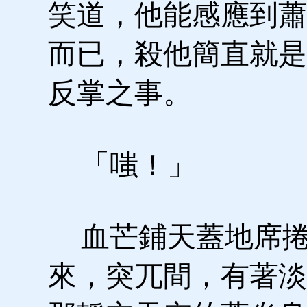
笑道，他能感應到蕭
而已，殺他簡直就是
反掌之事。
「嗤！」
血芒鋪天蓋地席
來，突兀間，有著淡