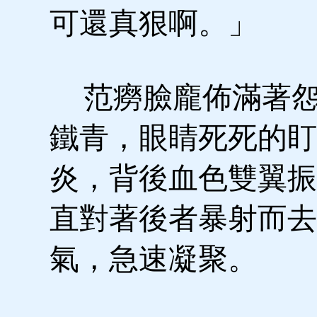
可還真狠啊。」
范癆臉龐佈滿著怨
鐵青，眼睛死死的盯
炎，背後血色雙翼振
直對著後者暴射而去
氣，急速凝聚。