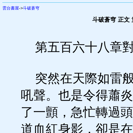
雲台書屋
->
斗破蒼穹
斗破蒼穹 正文
第五百六十八章對
突然在天際如雷般
吼聲。也是令得蕭炎
了一顫，急忙轉過頭
道血紅身影，卻是在