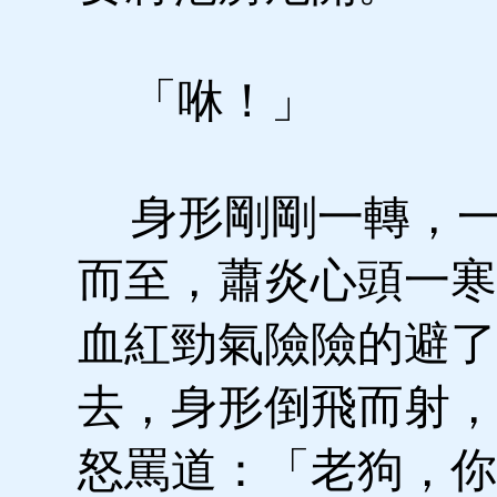
「咻！」
身形剛剛一轉，一
而至，蕭炎心頭一寒
血紅勁氣險險的避了
去，身形倒飛而射，
怒罵道：「老狗，你