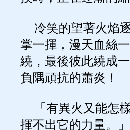
冷笑的望著火焰逐
掌一揮，漫天血絲一
繞，最後彼此繞成一
負隅頑抗的蕭炎！
「有異火又能怎樣
揮不出它的力量。」