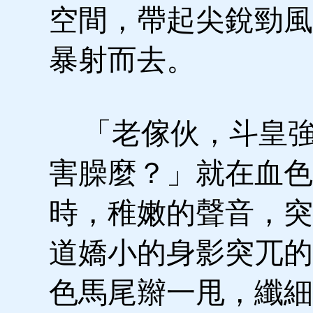
空間，帶起尖銳勁風
暴射而去。
「老傢伙，斗皇強
害臊麼？」就在血色
時，稚嫩的聲音，突
道嬌小的身影突兀的
色馬尾辮一甩，纖細