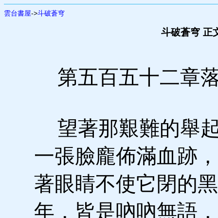
雲台書屋
->
斗破蒼穹
斗破蒼穹 正
第五百五十二章
望著那艱難的舉起
一張臉龐佈滿血跡，
著眼睛不使它閉的黑
年，皆是吶吶無語，