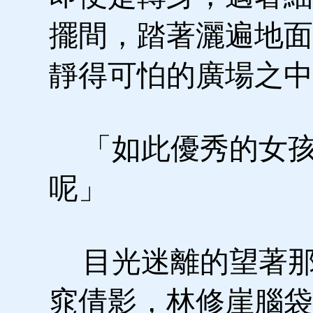
擺間，踏著灑遍地面
靜得可怕的廣場之中
「如此優秀的女孩
呢」
目光迷離的望著那
窕倩影，林修崖腦袋