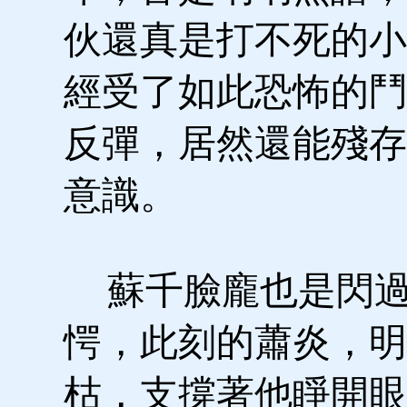
伙還真是打不死的小
經受了如此恐怖的鬥
反彈，居然還能殘存
意識。
蘇千臉龐也是閃過
愕，此刻的蕭炎，明
枯，支撐著他睜開眼