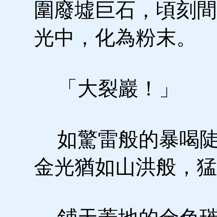
圍廢墟巨石，頃刻間
光中，化為粉末。
「大裂巖！」
如驚雷般的暴喝陡
金光猶如山洪般，猛