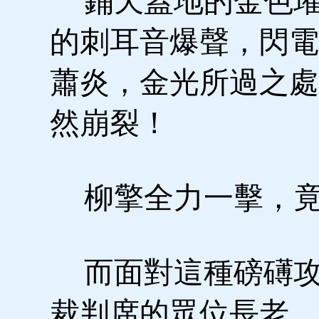
鋪天蓋地的金色璀
的刺耳音爆聲，閃電
蕭炎，金光所過之處
然崩裂！
柳擎全力一擊，竟
而面對這種磅礡攻
裁判席的眾位長老，