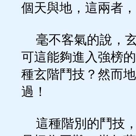
個天與地，這兩者，
毫不客氣的說，玄
可這能夠進入強榜的
種玄階鬥技？然而地
過！
這種階別的鬥技，