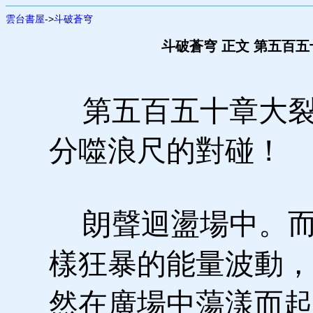
雲台書屋
->
斗破蒼穹
斗破蒼穹 正文 第五百
第五百五十章大裂
分噬浪尺的對碰！
朗聲迴盪場中。而
樣狂暴的能量波動，
然在廣場中蕩漾而起