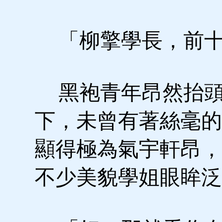
「柳擎學長，前十
黑袍青年昂然抬頭
下，未曾有著絲毫的
顯得極為氣宇軒昂，
不少美貌學姐眼眸泛