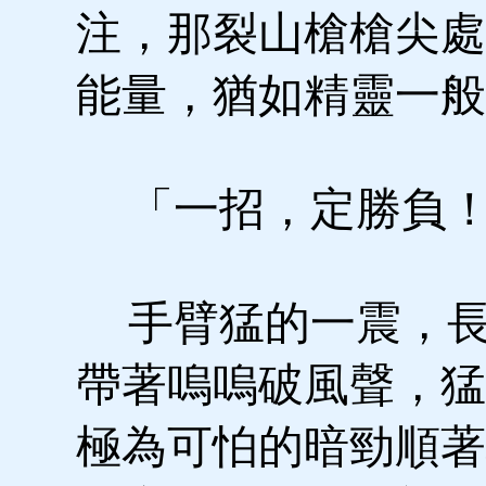
注，那裂山槍槍尖處
能量，猶如精靈一般
「一招，定勝負
手臂猛的一震，長
帶著嗚嗚破風聲，猛
極為可怕的暗勁順著