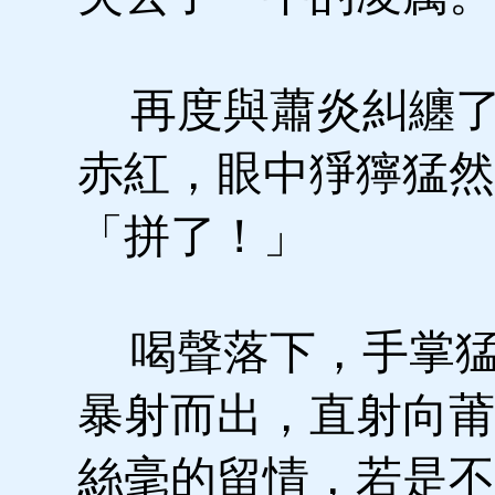
再度與蕭炎糾纏了
赤紅，眼中猙獰猛然
「拼了！」
喝聲落下，手掌猛
暴射而出，直射向莆
絲毫的留情，若是不