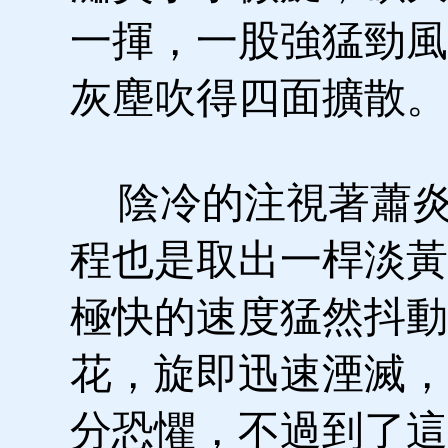
一揮，一股強猛勁風
灰塵吹得四面擴散。
陰冷的注視著蕭炎
程也是取出一桿淡黃
極快的速度猛然抖動
花，旋即迅速湮滅，
分恐懼，不過到了這