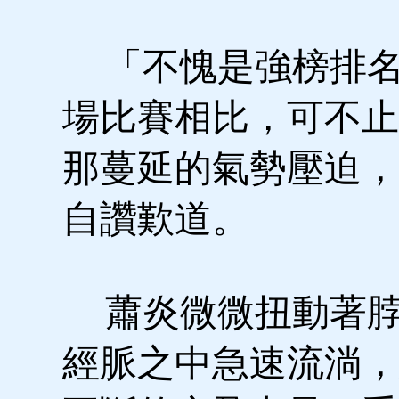
「不愧是強榜排名
場比賽相比，可不止
那蔓延的氣勢壓迫，
自讚歎道。
蕭炎微微扭動著脖
經脈之中急速流淌，