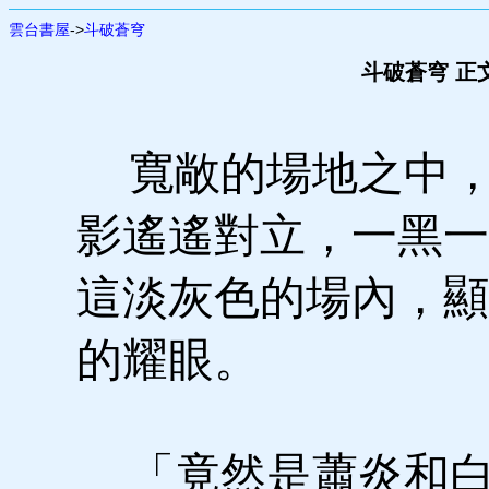
雲台書屋
->
斗破蒼穹
斗破蒼穹 正
寬敞的場地之中，
影遙遙對立，一黑一
這淡灰色的場內，顯
的耀眼。
「竟然是蕭炎和白