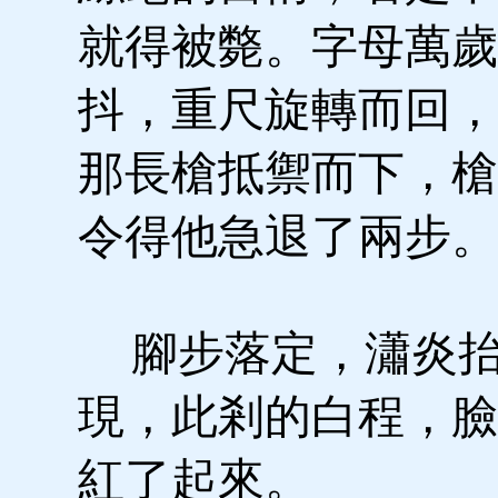
就得被斃。字母萬歲
抖，重尺旋轉而回，
那長槍抵禦而下，槍
令得他急退了兩步。
腳步落定，瀟炎抬
現，此剎的白程，臉
紅了起來。