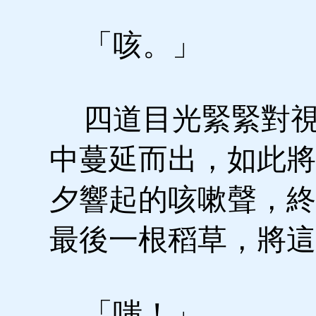
「咳。」
四道目光緊緊對視
中蔓延而出，如此將
夕響起的咳嗽聲，終
最後一根稻草，將這
「嗤！」