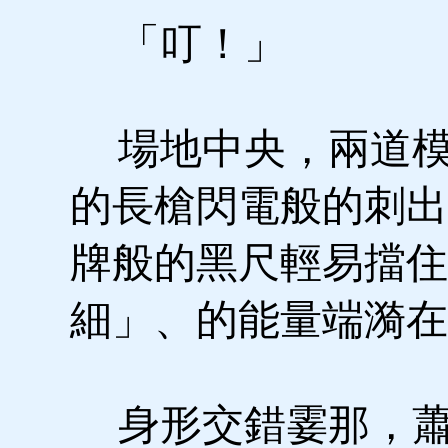
「叮！」
場地中央，兩道模
的長槍閃電般的刺出
牌般的黑尺輕易擋住
細」、的能量端漪在
身形交錯霎那，蕭