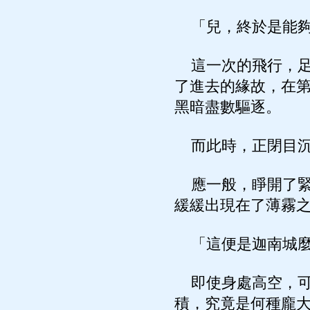
「兒，終於是能夠
這一次的飛行，足
了進去的緣故，在
黑暗盡數驅逐。
而此時，正閉目沉
應一般，睜開了緊
緩緩出現在了薄霧
「這便是迦南城
即使身處高空，可
積，究竟是何種龐