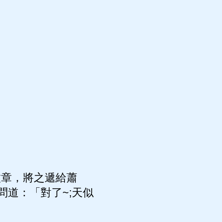
徽章，將之遞給蕭
道：「對了~;天似