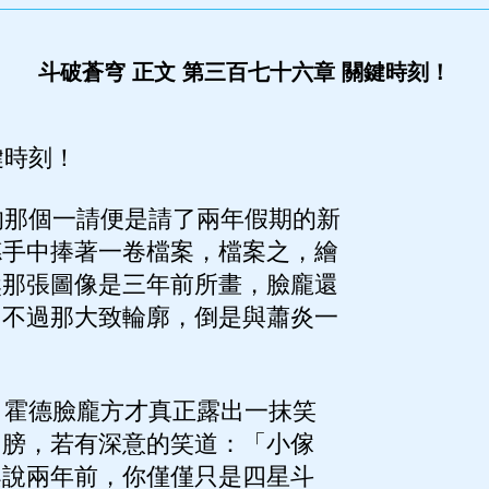
斗破蒼穹 正文 第三百七十六章 關鍵時刻！
時刻！
那個一請便是請了兩年假期的新
德手中捧著一卷檔案，檔案之，繪
然那張圖像是三年前所畫，臉龐還
，不過那大致輪廓，倒是與蕭炎一
霍德臉龐方才真正露出一抹笑
肩膀，若有深意的笑道：「小傢
案說兩年前，你僅僅只是四星斗