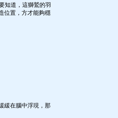
要知道，這獅鷲的羽
造位置，方才能夠穩
緩緩在腦中浮現，那