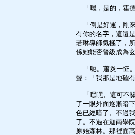
「嗯，是的，霍德
「倒是好運，剛來
有你的名字，這還
若琳導師氣極了，
係她能否晉級成為
「呃。蕭炎一怔。
聲：「我那是地確
「嘿嘿。這可不關
了一眼外面逐漸暗
色已經暗了。不過
了。不過在迦南學
原始森林。那裡面