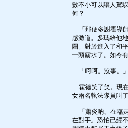
數不小可以讓人駕
何？」
「那便多謝霍導師
感激道。多瑪給他
圍。對於進入了和
一頭霧水了。如今
「呵呵。沒事。
霍德笑了笑。現在
女兩名執法隊員叫
「蕭炎吶。在臨走
在對手。恐怕已經