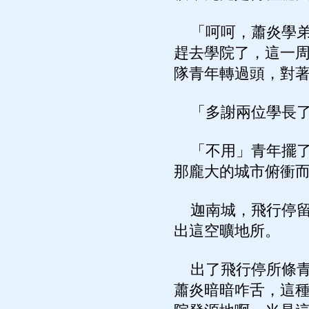
「呵呵，蕭炎學弟
趕去學院了，這一
隊青年轉過頭，對
「多謝兩位學長了
「不用」青年擺了
那龐大的城市俯衝
迦南城，飛行停留
出這空曠地所。
出了飛行停所條青
蕭炎暗暗咋舌，這