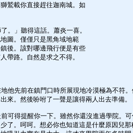
馭獅鷲載你直接趕往迦南城。如
了。」聽得這話。蕭炎一喜。
地地圖。僅僅只是黑角域地範
平鎮後。該對哪邊飛行便是有些
有人帶路。自然是求之不得。
」
地他先前在鎮門口時所展現地冷漠極為不符。
了出來。然後吩咐了一聲是讓得兩人出去準備。
前可得提醒你一下。雖然你還沒進過學院。可
不少了。呵呵。想必你也知道這是什麼原因兒那