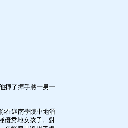
他揮了揮手將一男一
你在迦南學院中地潛
種優秀地女孩子。對