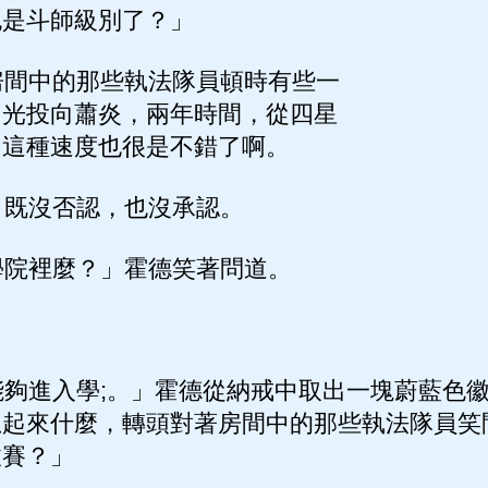
也是斗師級別了？」
間中的那些執法隊員頓時有些一
目光投向蕭炎，兩年時間，從四星
，這種速度也很是不錯了啊。
既沒否認，也沒承認。
院裡麼？」霍德笑著問道。
夠進入學;。」霍德從納戒中取出一塊蔚藍色
起來什麼，轉頭對著房間中的那些執法隊員笑問
拔賽？」