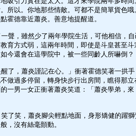
子地吸引力實在是太大。這才來學院兩年多時間
女。所以。你地那些情敵。可都不是簡單貨色哦
好點霍德靠近蕭炎。善意地提醒道。
一聲，雖然少了兩年學院生活，可他相信，自
何教育方式弱，這兩年時間，即使是斗皇甚至斗
道如今還會在這學院中，被一些同齡人所嚇倒？
醒了，蕭炎謹記在心。」衝著霍德笑著一拱手
也不做過多停留，轉身快步行出房間，瞧得那立
面的一男一女正衝著蕭炎笑道：「蕭炎學弟，來
笑了笑，蕭炎腳尖輕點地面，身形矯健的躍獅
一般，沒有絲毫顫動。