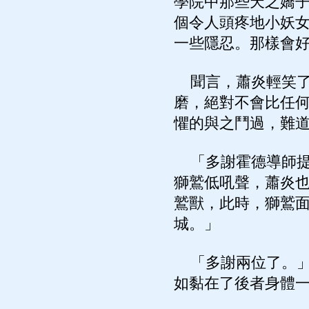
學院中那些天之嬌
個令人頭疼地小妖
一些隱忍。那樣會
聞言，蕭炎輕笑了
磨，絕對不會比任
懼的與之鬥過，難
「多謝霍德導師提
獅鷲低吼聲，蕭炎
鷲獸，此時，獅鷲
城。」
「多謝兩位了。」
如黏在了後者身體