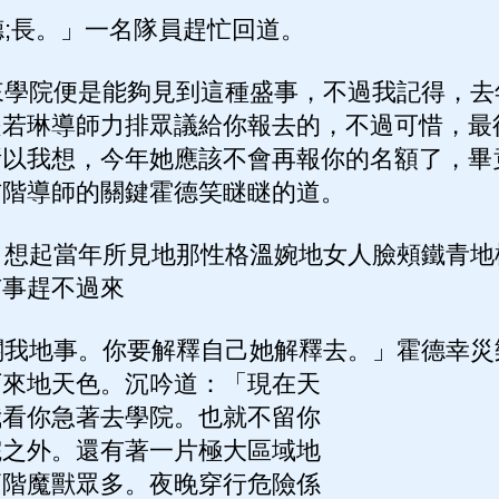
;長。」一名隊員趕忙回道。
學院便是能夠見到這種盛事，不過我記得，去
是若琳導師力排眾議給你報去的，不過可惜，最
所以我想，今年她應該不會再報你的名額了，畢
玄階導師的關鍵霍德笑瞇瞇的道。
想起當年所見地那性格溫婉地女人臉頰鐵青地
有事趕不過來
我地事。你要解釋自己她解釋去。」霍德幸災
下來地天色。沉吟道：「現在天
我看你急著去學院。也就不留你
院之外。還有著一片極大區域地
高階魔獸眾多。夜晚穿行危險係