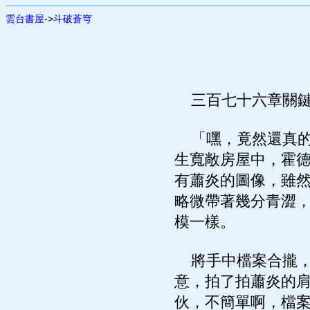
雲台書屋
->
斗破蒼穹
三百七十六章關鍵
「嘿，竟然還真的
生寬敞房屋中，霍
有蕭炎的圖像，雖
略微帶著幾分青澀
模一樣。
將手中檔案合攏，
意，拍了拍蕭炎的
伙，不簡單啊，檔