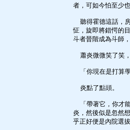
者，可如今怕至少
聽得霍德這話，房
怔，旋即將錯愕的
斗者晉階成為斗師
蕭炎微微笑了笑，
「你現在是打算學
炎點了點頭。
「帶著它，你才能
炎，然後似是忽然想
乎正好便是內院選