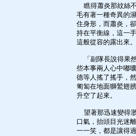
瞧得蕭炎那紋絲不
毛有著一種奇異的
住身形，而蕭炎，
持在平衡線，這一
這般從容的露出來
「副隊長說得果然
些本事兩人心中嘟
德等人搖了搖手，
匍匐在地面獅鷲翅
升空了起來。
望著那迅速變得渺
口氣，抬頭目光迷
一一笑，都是讓得