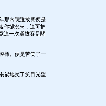
年那內院選拔賽便是
後你卻沒來，這可把
竟這一次選拔賽是關
模樣。便是苦笑了一
樂禍地笑了笑目光望