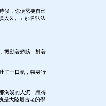
時候，你便需要自己
鎮太久。」那名執法
，振動著翅膀，對著
吐了一口氣，轉身行
那洶湧的人流，讓得
愧是大陸最古老的學