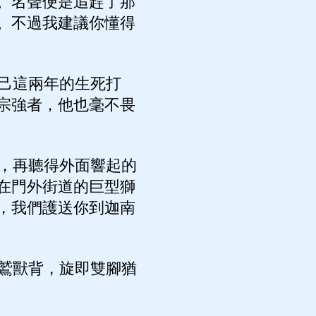
。名聲便是追趕了那
。不過我建議你懂得
己這兩年的生死打
宗強者，他也毫不畏
，再聽得外面響起的
在門外街道的巨型獅
，我們護送你到迦南
鷲獸背，旋即雙腳猶