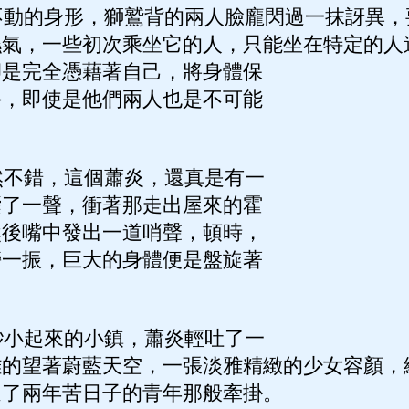
動的身形，獅鷲背的兩人臉龐閃過一抹訝異，
濕氣，一些初次乘坐它的人，只能坐在特定的人
卻是完全憑藉著自己，將身體保
手，即使是他們兩人也是不可能
。
不錯，這個蕭炎，還真是有一
囔了一聲，衝著那走出屋來的霍
然後嘴中發出一道哨聲，頓時，
膀一振，巨大的身體便是盤旋著
小起來的小鎮，蕭炎輕吐了一
離的望著蔚藍天空，一張淡雅精緻的少女容顏，
過了兩年苦日子的青年那般牽掛。