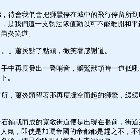
，待會我們會把獅鷲停在城中的飛行停留所到
周，是我們這一支執法隊值勤以可不能離開和平
著蕭炎笑道。
。」蕭炎點了點頭，微笑著感謝道。
手中再度發出一聲哨音，獅鷲獸頓時一道低吼
而下。
所，蕭炎頭望著那再度騰空而起的獅鷲，緩緩
石鋪就而成的寬敞街道便是出現在眼前，街道
種人氣，即使是加瑪帝國的帝都都是趕之不，不