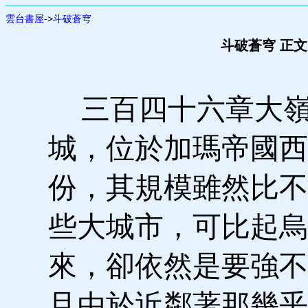
雲台書屋
->
斗破蒼穹
斗破蒼穹 正文
三百四十六章大嶺
城，位於加瑪帝國西
份，其規模雖然比不
些大城市，可比起烏
來，卻依然是要強不
且由於近鄰著那幾乎