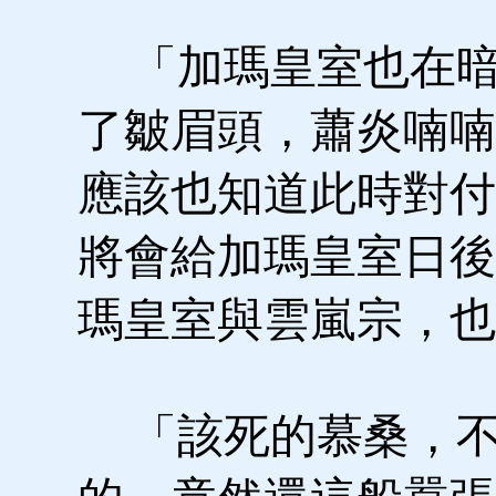
「加瑪皇室也在暗
了皺眉頭，蕭炎喃喃
應該也知道此時對付
將會給加瑪皇室日後
瑪皇室與雲嵐宗，也
「該死的慕桑，不