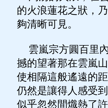
的火浪蓮花之狀，乃
夠清晰可見。
雲嵐宗方圓百里內
撼的望著那在雲嵐山
使相隔這般遙遠的距
仍然是讓得人感受到
似乎忽然間熾熱了許