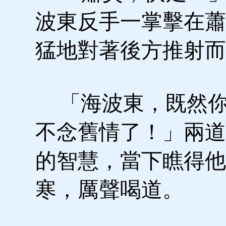
波東反手一掌擊在蕭
猛地對著後方推射而
「海波東，既然你
不念舊情了！」兩道
的智慧，當下瞧得他
寒，厲聲喝道。