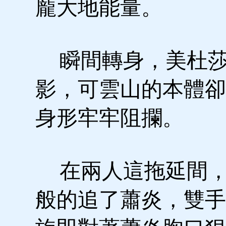
龐大地能量。
瞬間轉身，美杜莎
影，可雲山的本體卻
身形牢牢阻攔。
在兩人這拖延間，
般的追了蕭炎，雙手