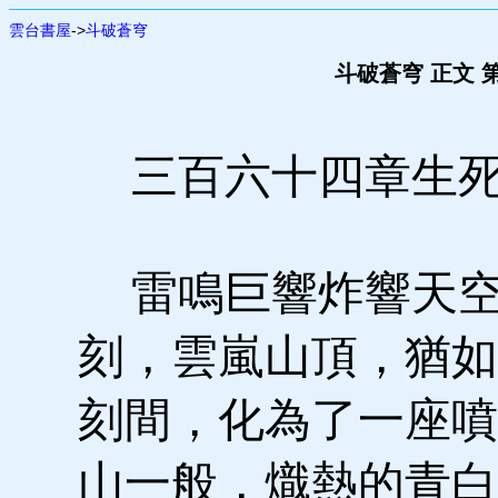
雲台書屋
->
斗破蒼穹
斗破蒼穹 正文 
三百六十四章生死
雷鳴巨響炸響天空
刻，雲嵐山頂，猶如
刻間，化為了一座噴
山一般，熾熱的青白