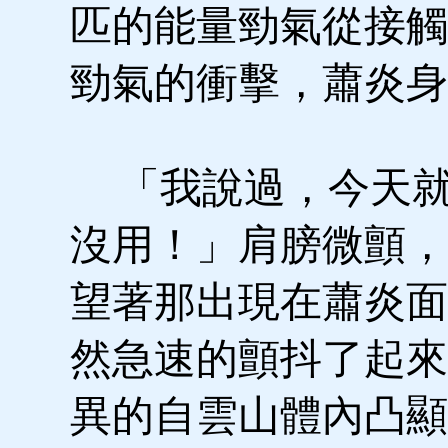
匹的能量勁氣從接觸
勁氣的衝擊，蕭炎身
「我說過，今天就
沒用！」肩膀微顫，
望著那出現在蕭炎面
然急速的顫抖了起來
異的自雲山體內凸顯