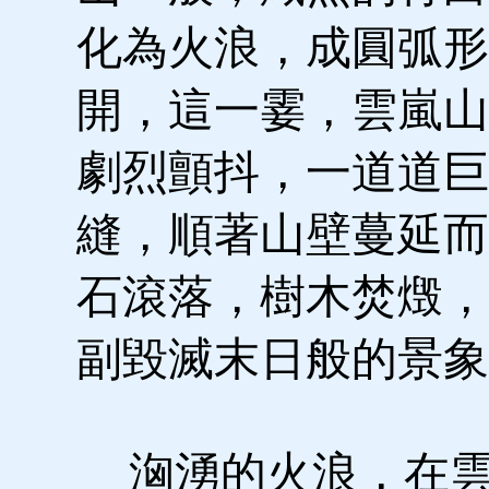
化為火浪，成圓弧形
開，這一霎，雲嵐山
劇烈顫抖，一道道巨
縫，順著山壁蔓延而
石滾落，樹木焚燬，
副毀滅末日般的景象
洶湧的火浪，在雲