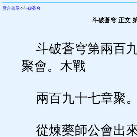
雲台書屋
->
斗破蒼穹
斗破蒼穹 正文 
斗破蒼穹第兩百九
聚會。木戰
兩百九十七章聚。
從煉藥師公會出來