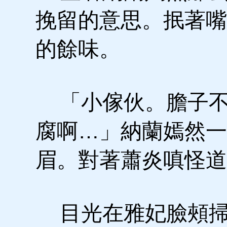
挽留的意思。抿著嘴
的餘味。
「小傢伙。膽子不
腐啊…」納蘭嫣然一
眉。對著蕭炎嗔怪道
目光在雅妃臉頰掃