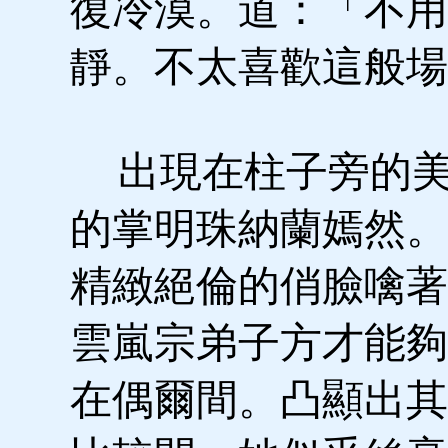
復冷漠。道：「不用
靜。不太喜歡這般場
出現在柱子旁的美
的掌明珠納蘭嫣然。
精緻絕倫的俏臉噙著
雲嵐宗弟子方才能夠
在偶爾間。凸顯出其