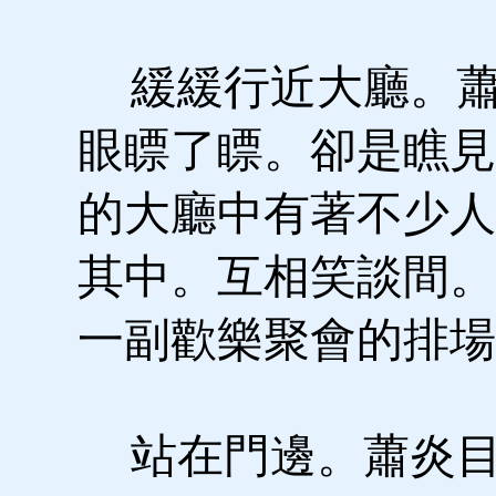
緩緩行近大廳。蕭
眼瞟了瞟。卻是瞧見
的大廳中有著不少人
其中。互相笑談間。
一副歡樂聚會的排場
站在門邊。蕭炎目