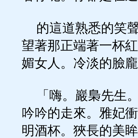
的這道熟悉的笑聲
望著那正端著一杯紅
媚女人。冷淡的臉龐
「嗨。巖梟先生。
吟吟的走來。雅妃衝
明酒杯。狹長的美眸