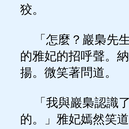
狡。
「怎麼？巖梟先生
的雅妃的招呼聲。納
揚。微笑著問道。
「我與巖梟認識了
的。」雅妃嫣然笑道