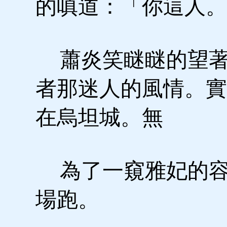
的嗔道：「你這人。
蕭炎笑瞇瞇的望著
者那迷人的風情。實
在烏坦城。無
為了一窺雅妃的容
場跑。