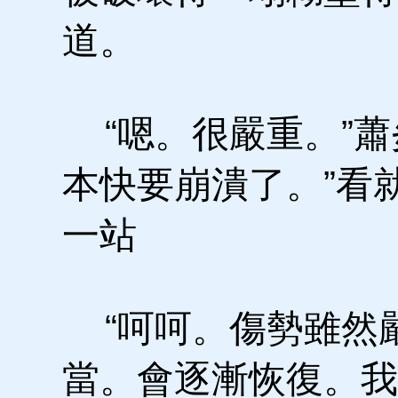
道。
“嗯。很嚴重。”蕭
本快要崩潰了。”看
一站
“呵呵。傷勢雖然
當。會逐漸恢復。我