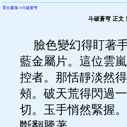
雲台書屋
->
斗破蒼穹
斗破蒼穹 正文
臉色變幻得盯著手
藍金屬片。這位雲嵐
控者。那恬靜淡然得
頰。破天荒得閃過一
切。玉手悄然緊握。
斷翻騰著。