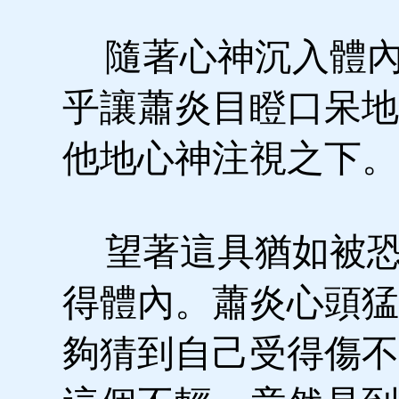
隨著心神沉入體內
乎讓蕭炎目瞪口呆地
他地心神注視之下。
望著這具猶如被恐
得體內。蕭炎心頭猛
夠猜到自己受得傷不