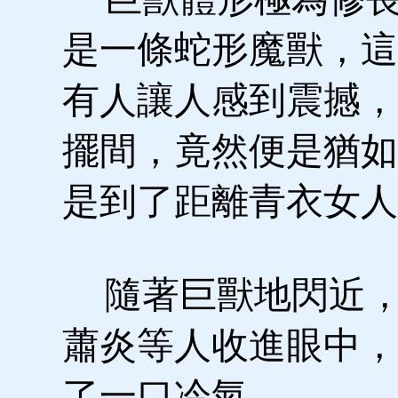
是一條蛇形魔獸，這
有人讓人感到震撼，
擺間，竟然便是猶如
是到了距離青衣女人
隨著巨獸地閃近，
蕭炎等人收進眼中，
了一口冷氣。