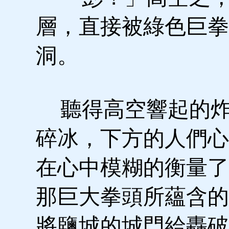
層，直接被綠色巨拳
洞。
聽得高空響起的炸
碎冰，下方的人們心
在心中模糊的衡量了
那巨大拳頭所蘊含的
將鹽城的城門給轟破