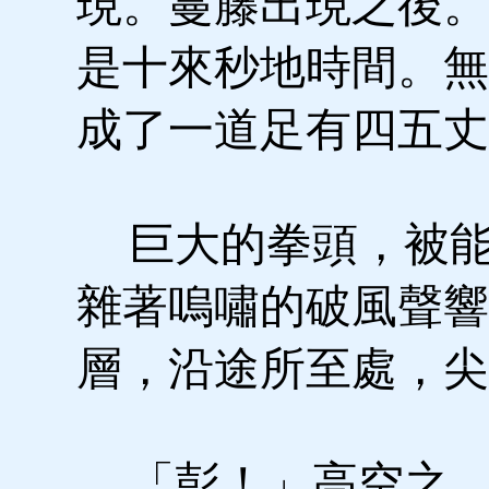
現。蔓籐出現之後。
是十來秒地時間。無
成了一道足有四五丈
巨大的拳頭，被能
雜著嗚嘯的破風聲響
層，沿途所至處，尖
「彭！」高空之，