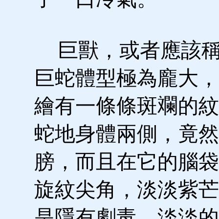
巨獸，或者應該稱
巨蛇體型極為龐大，
繪有一條條斑斕的紋
蛇地身體兩側，竟然
膀，而且在它的腦袋
旋紋尖角，淡淡紫芒
是隱有劇毒，淡淡的