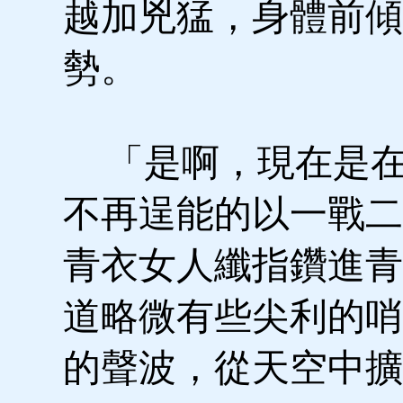
越加兇猛，身體前傾
勢。
「是啊，現在是在
不再逞能的以一戰二
青衣女人纖指鑽進青
道略微有些尖利的哨
的聲波，從天空中擴