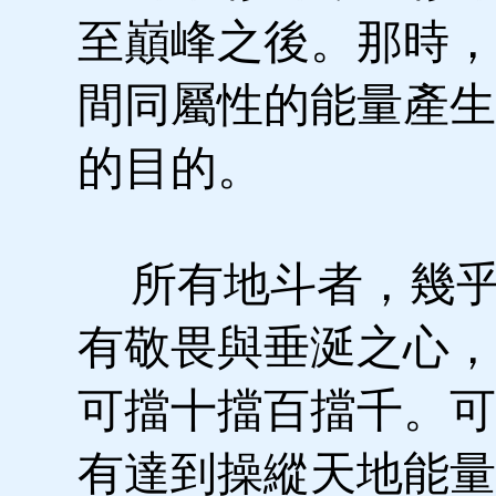
至巔峰之後。那時，
間同屬性的能量產生
的目的。
所有地斗者，幾乎
有敬畏與垂涎之心，
可擋十擋百擋千。可
有達到操縱天地能量