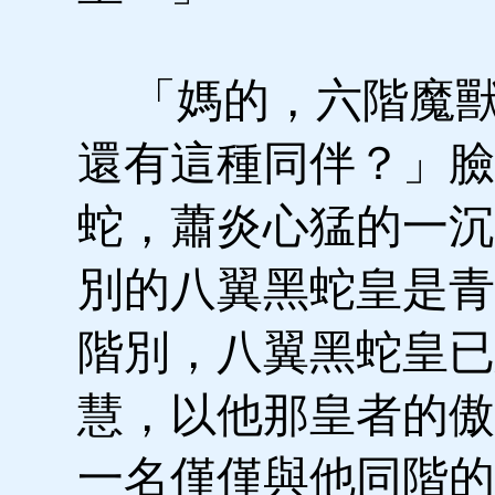
「媽的，六階魔獸
還有這種同伴？」臉
蛇，蕭炎心猛的一沉
別的八翼黑蛇皇是青
階別，八翼黑蛇皇已
慧，以他那皇者的傲
一名僅僅與他同階的