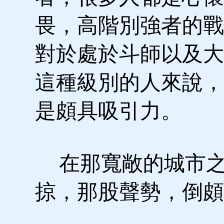
畏，高階別強者的戰
對於處於斗師以及大
這種級別的人來說，
是頗具吸引力。
在那寬敞的城市之
掠，那股聲勢，倒頗