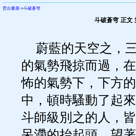
雲台書屋
->
斗破蒼穹
斗破蒼穹 正文
蔚藍的天空之，三
的氣勢飛掠而過，在
怖的氣勢下，下方的
中，頓時騷動了起來
斗師級別之的人，皆
呆滯的抬起頭，望著