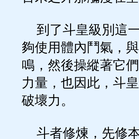
到了斗皇級別這一
夠使用體內鬥氣，與
鳴，然後操縱著它們
力量，也因此，斗皇
破壞力。
斗者修煉，先修本