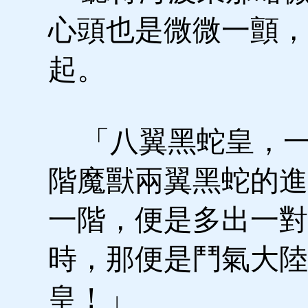
心頭也是微微一顫，
起。
「八翼黑蛇皇，一
階魔獸兩翼黑蛇的進
一階，便是多出一對
時，那便是鬥氣大陸
皇！」