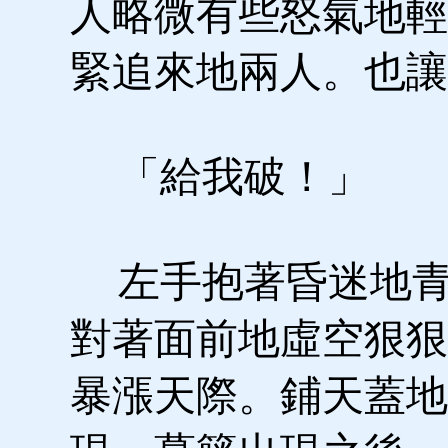
人略微有些怒氣地輕
緊追來地兩人。也讓
「給我破！」
左手抱著昏迷地青
對著面前地虛空狠狠
暴漲天際。鋪天蓋地