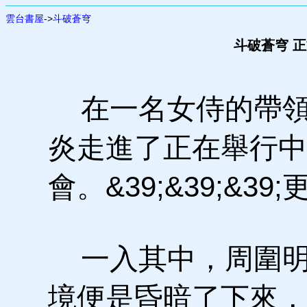
雲台書屋
->
斗破蒼穹
斗破蒼穹 正
在一名女侍的帶領
炎走進了正在舉行中
會。&39;&39;&39
一入其中，周圍明
境便是昏暗了下來，