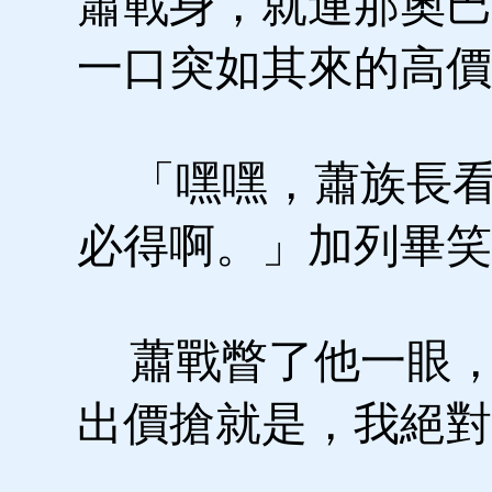
蕭戰身，就連那奧巴
一口突如其來的高價
「嘿嘿，蕭族長看
必得啊。」加列畢笑
蕭戰瞥了他一眼，
出價搶就是，我絕對