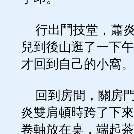
行出鬥技堂，蕭炎
兒到後山逛了一下午
才回到自己的小窩。
回到房間，關房門
炎雙肩頓時跨了下來
卷軸放在桌，端起茶