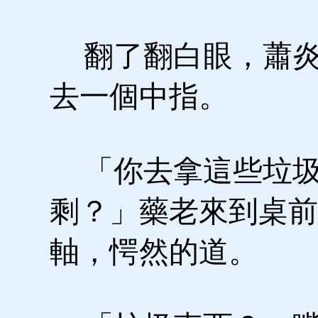
翻了翻白眼，蕭炎
去一個中指。
「你去拿這些垃圾
剩？」藥老來到桌前
軸，愕然的道。