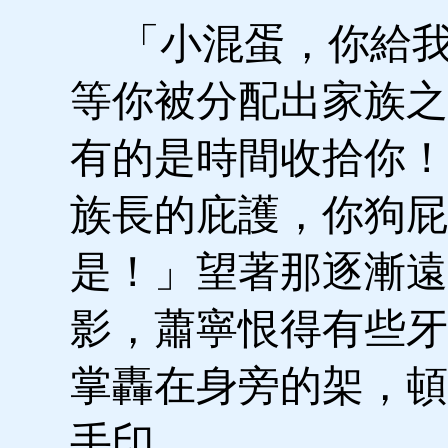
「小混蛋，你給我
等你被分配出家族之
有的是時間收拾你！
族長的庇護，你狗屁
是！」望著那逐漸遠
影，蕭寧恨得有些牙
掌轟在身旁的架，頓
手印。