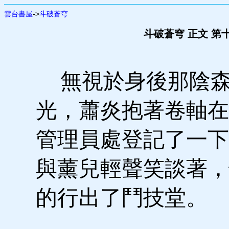
雲台書屋
->
斗破蒼穹
斗破蒼穹 正文 第
無視於身後那陰森
光，蕭炎抱著卷軸在
管理員處登記了一下
與薰兒輕聲笑談著，
的行出了鬥技堂。