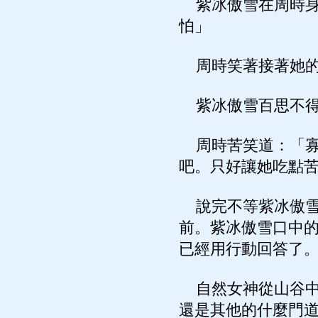
紫冰傲雪在周時身
怕」
周時笑著接著她的
紫冰傲雪百思不得
周時苦笑道：「寡
吧。只好讓她吃點
說完不等紫冰傲雪
前。紫冰傲雪口中
已經用行動回答了
自然女神從山谷中
還是其他的什麼門