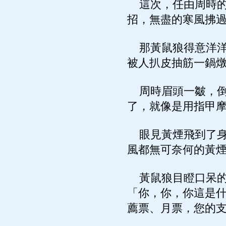
這次，任由周時的
招，無盡的寒風拂
那黃鼠狼得意洋洋的
被人扒皮抽筋一鍋
周時眉頭一皺，倒
了，就像是用指甲
眼見黃煙飛到了身
風都無可奈何的黃
黃鼠狼目瞪口呆的
「你，你，你這是什
薦票、月票，您的支