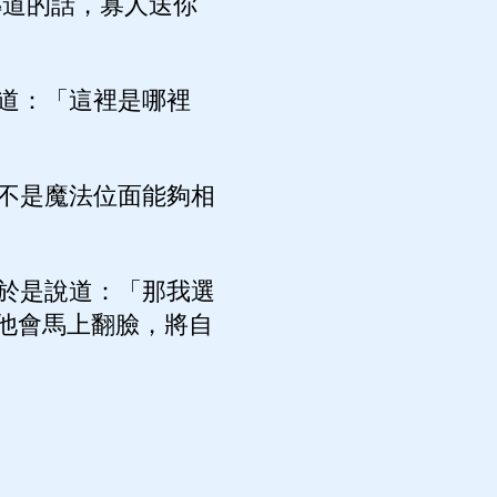
傳道的話，寡人送你
道：「這裡是哪裡
不是魔法位面能夠相
於是說道：「那我選
他會馬上翻臉，將自