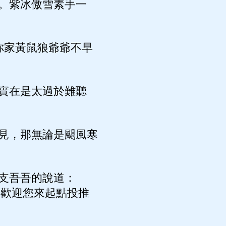
。紫冰傲雪素手一
你家黃鼠狼爺爺不早
實在是太過於難聽
見，那無論是颶風寒
支吾吾的說道：
，歡迎您來起點投推