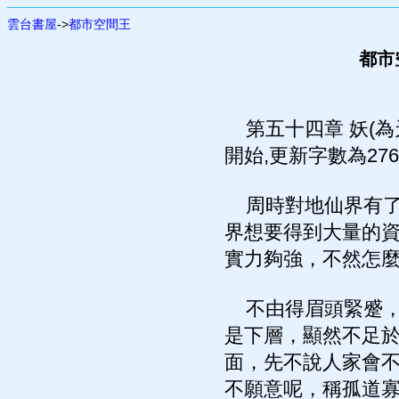
雲台書屋
->
都市空間王
都市
第五十四章 妖(為
開始,更新字數為276
周時對地仙界有了
界想要得到大量的
實力夠強，不然怎
不由得眉頭緊蹙，
是下層，顯然不足
面，先不說人家會
不願意呢，稱孤道