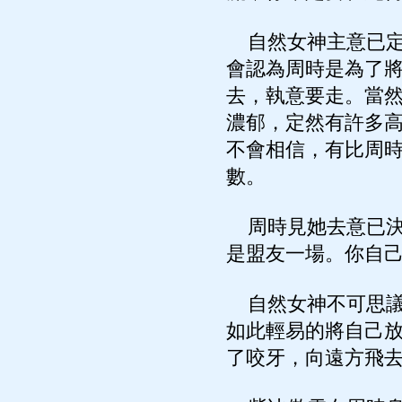
自然女神主意已定
會認為周時是為了
去，執意要走。當
濃郁，定然有許多
不會相信，有比周
數。
周時見她去意已決
是盟友一場。你自
自然女神不可思議
如此輕易的將自己
了咬牙，向遠方飛