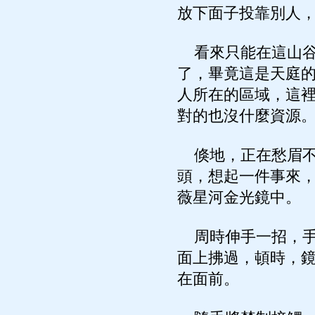
放下面子投靠別人
看來只能在這山谷
了，畢竟這是天庭
人所在的區域，這
對的也沒什麼資源
倏地，正在愁眉不
頭，想起一件事來
薇星河金光鏡中。
周時伸手一招，手
面上拂過，頓時，
在面前。