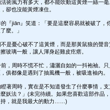
法術風力有多大，都不能吹動這黃煙一絲一毫
過，卻也沒能黃煙凍住。
『jiān』笑道：「要是這麼容易就被破了，
燉了麼。」
不是憂心破不了這黃煙，而是那黃鼠狼的聲音
摩擦玻璃一般，讓人渾身起雞皮疙瘩。
前，周時不慌不忙，瀟灑自如的一抖袍袖。只
煙，俱都像是遇到了抽風機一般，被吸進袖內。
瞪著周時，實在是不知道發生了什麼事情，支
麼妖法？」(未完待續。如果您喜歡這部作品
持，就是我最大的動力……)