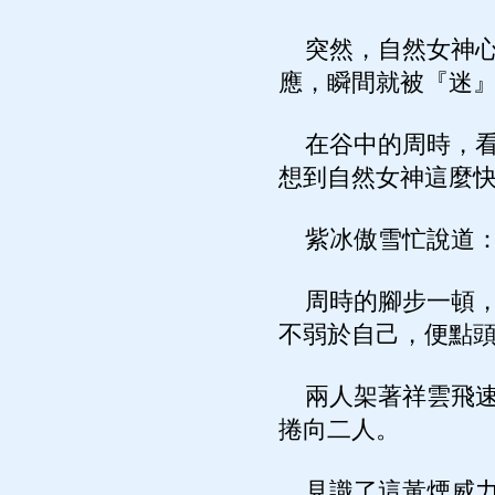
突然，自然女神心
應，瞬間就被『迷
在谷中的周時，看
想到自然女神這麼
紫冰傲雪忙說道：
周時的腳步一頓，
不弱於自己，便點
兩人架著祥雲飛速
捲向二人。
見識了這黃煙威力