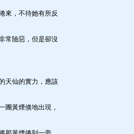
捲來，不待她有所反
非常險惡，但是卻沒
的天仙的實力，應該
一團黃煙倏地出現，
將那黃煙捲到一旁，