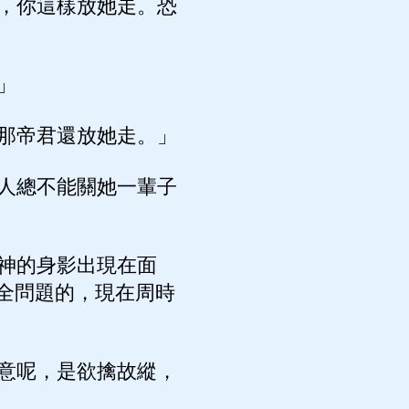
，你這樣放她走。恐
」
那帝君還放她走。」
人總不能關她一輩子
神的身影出現在面
全問題的，現在周時
意呢，是欲擒故縱，