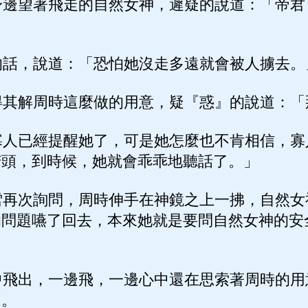
邊望著飛走的自然女神，遲疑的說道：「帝君
話，說道：「恐怕她沒走多遠就會被人擄去。
其解周時這麼做的用意，疑『惑』的說道：「
人已經提醒她了，可是她怎麼也不肯相信，寡
苦頭，到時候，她就會乖乖地聽話了。」
再次詢問，周時伸手在神鏡之上一拂，自然女
的問題嚥了回去，本來她就是要問自然女神的安
。
飛出，一邊飛，一邊心中還在思索著周時的用
道。