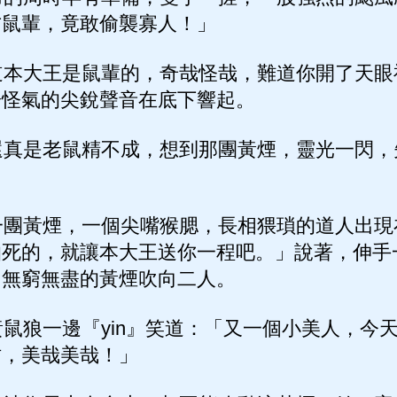
方鼠輩，竟敢偷襲寡人！」
本大王是鼠輩的，奇哉怪哉，難道你開了天眼
陽怪氣的尖銳聲音在底下響起。
真是老鼠精不成，想到那團黃煙，靈光一閃，
團黃煙，一個尖嘴猴腮，長相猥瑣的道人出現
怕死的，就讓本大王送你一程吧。」說著，伸手
，無窮無盡的黃煙吹向二人。
狼一邊『yin』笑道：「又一個小美人，今天
佑，美哉美哉！」