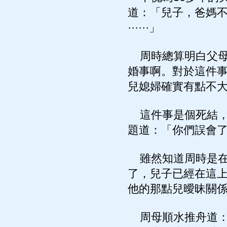
道：「兒子，爸媽
······」
周時總算明白父母
婚事啊。對於這件
兒媳婦確實有點不
這件事是個死結，
題道：「你們誤會
雖然知道周時是在
了，兒子已經在這
他的那點兒曖昧關
周母順水推舟道：