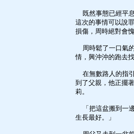
既然事態已經平息
這次的事情可以說
損傷，周時絕對會
周時鬆了一口氣的
情，興沖沖的跑去
在無數路人的指引
到了父親，他正擺
莉。
「把這盆搬到一邊
生長最好。」