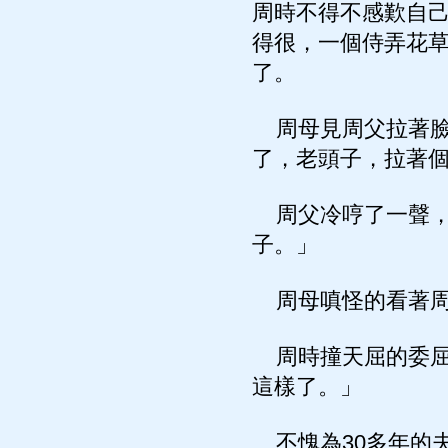
周時不得不感歎自
得很，一個侍弄花
了。
周母見周父拉著臉
了，老頭子，拉著
周父冷哼了一聲，
子。」
周母嗔怪的看著周
周時撞天屈的委屈
這樣了。」
不愧為30多年的