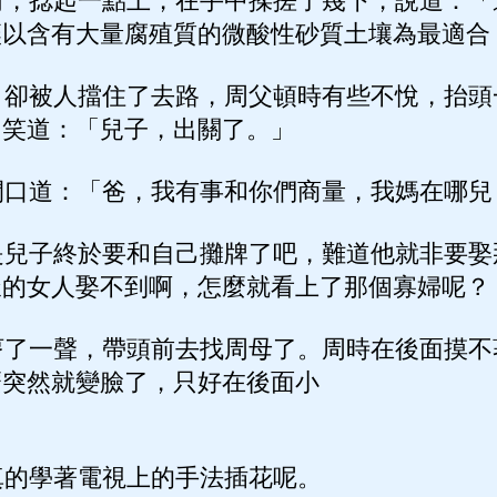
，捻起一點土，在手中揉搓了幾下，說道：「
壤以含有大量腐殖質的微酸性砂質土壤為最適合
卻被人擋住了去路，周父頓時有些不悅，抬頭
，笑道：「兒子，出關了。」
口道：「爸，我有事和你們商量，我媽在哪兒
兒子終於要和自己攤牌了吧，難道他就非要娶
樣的女人娶不到啊，怎麼就看上了那個寡婦呢？
了一聲，帶頭前去找周母了。周時在後面摸不
麼突然就變臉了，只好在後面小
的學著電視上的手法插花呢。