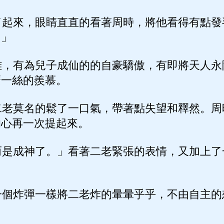
起來，眼睛直直的看著周時，將他看得有點發
？」
，有為兒子成仙的的自豪驕傲，有即將天人永
麼一絲的羨慕。
老莫名的鬆了一口氣，帶著點失望和釋然。周
的心再一次提起來。
是成神了。」看著二老緊張的表情，又加上了
個炸彈一樣將二老炸的暈暈乎乎，不由自主的
。