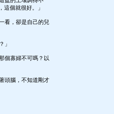
這盆的土壤調得不
，這個就很好。」
一看，卻是自己的兒
？」
那個寡婦不可嗎？以
著頭腦，不知道剛才