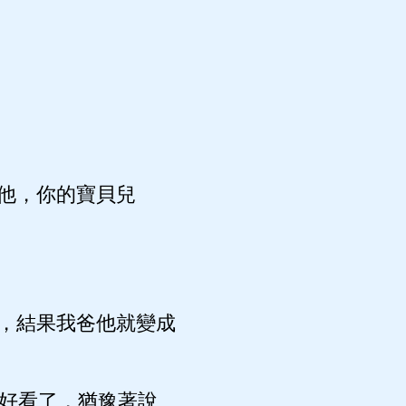
他，你的寶貝兒
，結果我爸他就變成
好看了，猶豫著說