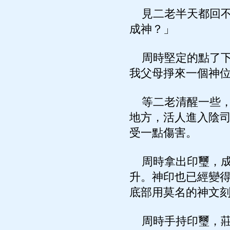
見二老半天都回不
成神？」
周時堅定的點了下
我父母掙來一個神
等二老清醒一些，
地方，活人進入陰
受一點傷害。
周時拿出印璽，成
升。神印也已經變
底部用莫名的神文
周時手持印璽，莊