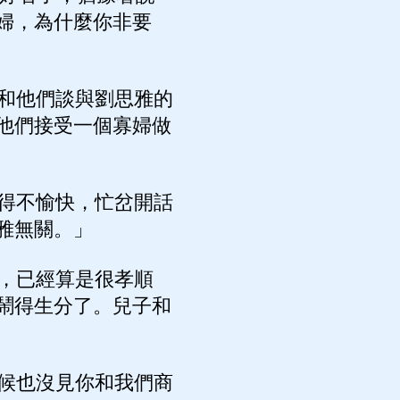
婦，為什麼你非要
和他們談與劉思雅的
他們接受一個寡婦做
得不愉快，忙岔開話
雅無關。」
，已經算是很孝順
鬧得生分了。兒子和
候也沒見你和我們商