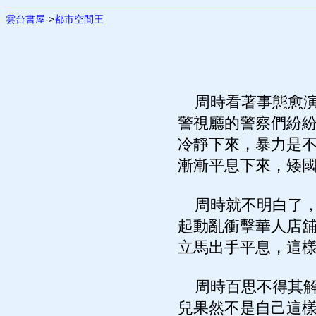
雲台書屋
->
都市空間王
周時看著事態愈演
警視廳的警察們紛
冷靜下來，暴力是
漸漸平息下來，矮
周時就不明白了，
起動亂衝擊華人店
立馬出手平息，這
周時百思不得其解
兒果然不是自己這