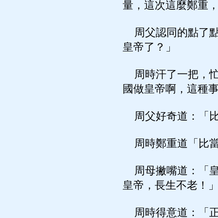
量，這次這麼鄭重
周父認同的點了點
皇帝了？」
周時汗了一把，忙
國做皇帝啊，這種
周父好奇道：「比
周時鄭重道「比當
周母撇嘴道：「皇
皇帝，長生不老！
周時得意道：「正