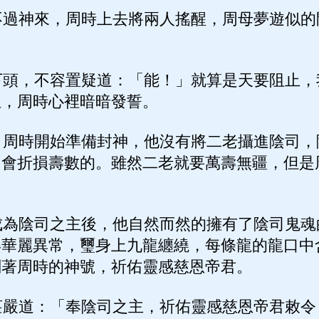
過神來，周時上去將兩人搖醒，周母夢遊似的
頭，不容置疑道：「能！」就算是天要阻止，
位，周時心裡暗暗發誓。
周時開始準備封神，他沒有將二老攝進陰司，
司會折損壽數的。雖然二老就要萬壽無疆，但是
為陰司之主後，他自然而然的擁有了陰司鬼魂
得華麗異常，璽身上九龍纏繞，每條龍的龍口中
刻著周時的神號，祈佑靈感慈恩帝君。
嚴道：「奉陰司之主，祈佑靈感慈恩帝君敕令