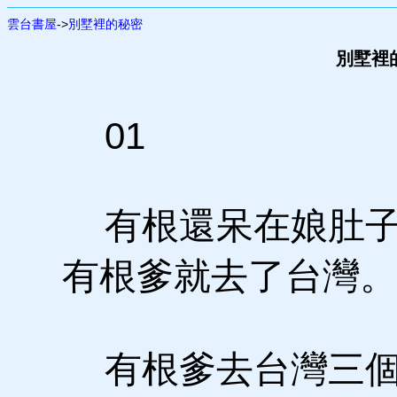
雲台書屋
->
別墅裡的秘密
別墅裡的
01
有根還呆在娘肚子
有根爹就去了台灣。
有根爹去台灣三個