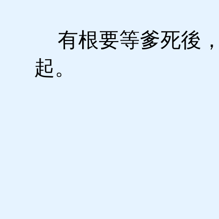
有根要等爹死後，
起。