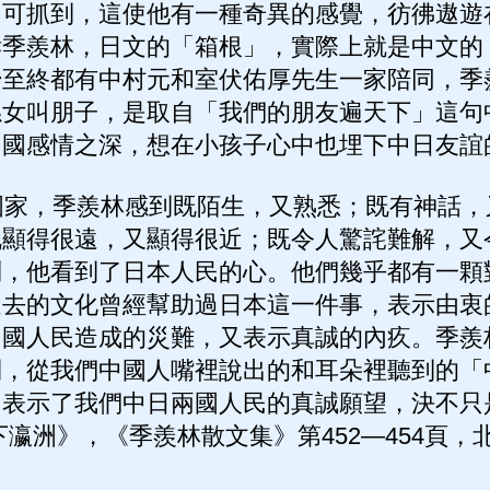
即可抓到，這使他有一種奇異的感覺，彷彿遨遊
訴季羨林，日文的「箱根」，實際上就是中文的
始至終都有中村元和室伏佑厚先生一家陪同，季
孫女叫朋子，是取自「我們的朋友遍天下」這句
中國感情之深，想在小孩子心中也埋下中日友誼
家，季羨林感到既陌生，又熟悉；既有神話，
既顯得很遠，又顯得很近；既令人驚詫難解，又
問，他看到了日本人民的心。他們幾乎都有一顆
過去的文化曾經幫助過日本這一件事，表示由衷
中國人民造成的災難，又表示真誠的內疚。季羨
到，從我們中國人嘴裡說出的和耳朵裡聽到的「
，表示了我們中日兩國人民的真誠願望，決不只
瀛洲》，《季羨林散文集》第452—454頁，北