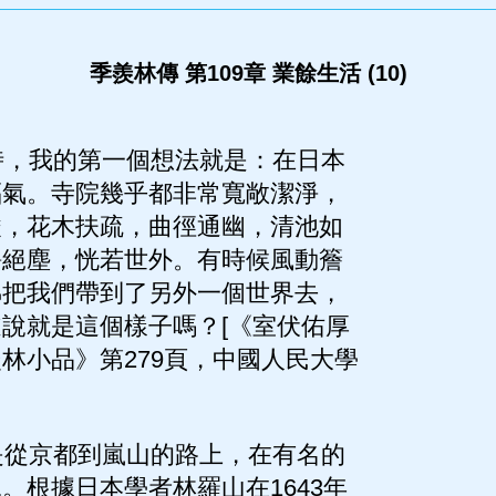
季羨林傳 第109章 業餘生活 (10)
，我的第一個想法就是：在日本
福氣。寺院幾乎都非常寬敞潔淨，
嚴，花木扶疏，曲徑通幽，清池如
靜絕塵，恍若世外。有時候風動簷
彿把我們帶到了另外一個世界去，
說就是這個樣子嗎？[《室伏佑厚
林小品》第279頁，中國人民大學
從京都到嵐山的路上，在有名的
。根據日本學者林羅山在1643年