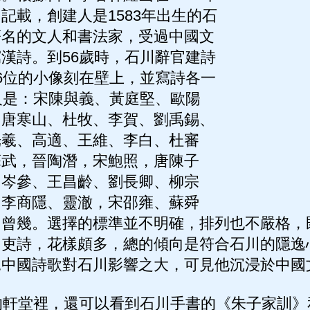
記載，創建人是1583年出生的石
著名的文人和書法家，受過中國文
漢詩。到56歲時，石川辭官建詩
6位的小像刻在壁上，並寫詩各一
人是：宋陳與義、黃庭堅、歐陽
，唐寒山、杜牧、李賀、劉禹錫、
光羲、高適、王維、李白、杜審
蘇武，晉陶潛，宋鮑照，唐陳子
、岑參、王昌齡、劉長卿、柳宗
、李商隱、靈澈，宋邵雍、蘇舜
、曾幾。選擇的標準並不明確，排列也不嚴格，
吏詩，花樣頗多，總的傾向是符合石川的隱逸
見中國詩歌對石川影響之大，可見他沉浸於中國
軒堂裡，還可以看到石川手書的《朱子家訓》