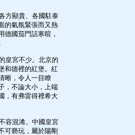
各方顯貴、各國駐泰
面的氣氛緊張而又熱
用德國茄門話寒暄，
。
的皇宮不少。北京的
堡和德裡的紅堡。紅
清晰，令人一目瞭
子，不論大小，上端
國，有弗雷得裡希大
不容混淆。中國皇宮
不可褻玩，屬於陽剛