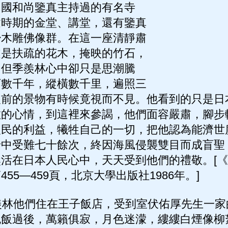
中國和尚鑒真主持過的有名寺
建時期的金堂、講堂，還有鑒真
少木雕佛像群。在這一座清靜肅
處是扶疏的花木，掩映的竹石，
，但季羨林心中卻只是思潮騰
下數千年，縱橫數千里，遍照三
眼前的景物有時候竟視而不見。他看到的只是日
敬的心情，到這裡來參謁，他們面容嚴肅，腳步
人民的利益，犧牲自己的一切，把他認為能濟世
船中受難七十餘次，終因海風侵襲雙目而成盲聖
活在日本人民心中，天天受到他們的禮敬。[
55—459頁，北京大學出版社1986年。]
林他們住在王子飯店，受到室伏佑厚先生一家
晚飯過後，萬籟俱寂，月色迷濛，縷縷白煙像柳