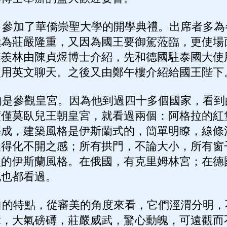
參加了華僑崇聖大學的開學典禮。出席者多為
極為莊嚴隆重，又因為國王要御駕蒞臨，更使場
季羨林由陳貞煜博士介紹，先和德國駐泰國大使
使用英文聊天。之後又由鄭午樓介紹給國王陛下
是參觀皇宮。因為他到過四十多個國家，看到
度僅莫臥兒王朝皇宮，就看過兩個：阿格拉的紅
築成，建築風格是伊斯蘭式的，簡單明瞭，線條
濃得化不開之感；所有拱門，不論大小，所有窗
型的伊斯蘭風格。在俄國，有克里姆林宮；在德
他也都看過。
的特點，從審美的角度來看，它們涇渭分明，
偉，大氣磅礡，莊嚴威武，驚心動魄，可遠觀而