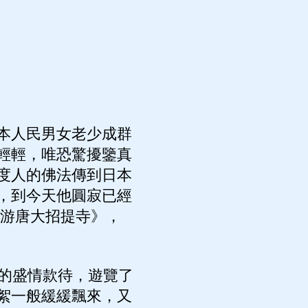
本人民男女老少成群
輕輕，唯恐驚擾鑒真
度人的佛法傳到日本
，到今天他圓寂已經
《游唐大招提寺》，
的盛情款待，遊覽了
絮一般緩緩飄來，又