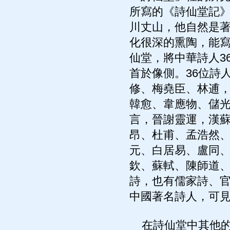
所寫的《詩仙堂記》
川丈山，他自然是
化很深的熏陶，能寫
仙堂，將中華詩人3
首於像側。36位詩
修、梅堯臣、林逋
韓愈、韋應物、儲
言，晉謝靈運，漢
昂、杜甫、孟浩然
元、白居易、盧同
欽、蘇軾、陳師道
詩，也有儒家詩、官
中國著名詩人，可
在詩仙堂中其他的