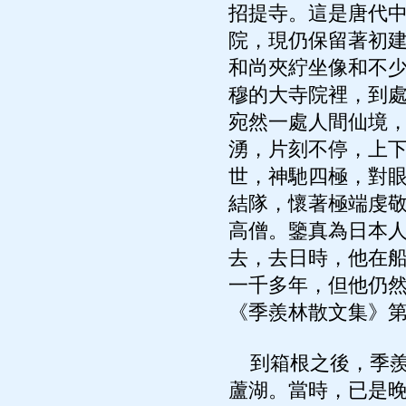
招提寺。這是唐代
院，現仍保留著初
和尚夾紵坐像和不
穆的大寺院裡，到
宛然一處人間仙境
湧，片刻不停，上
世，神馳四極，對
結隊，懷著極端虔
高僧。鑒真為日本
去，去日時，他在
一千多年，但他仍然
《季羨林散文集》第4
到箱根之後，季羨
蘆湖。當時，已是