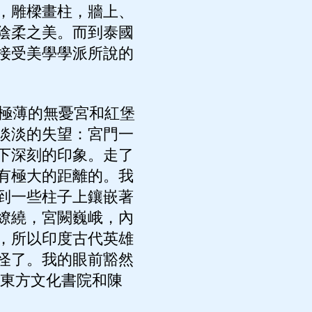
，雕樑畫柱，牆上、
陰柔之美。而到泰國
接受美學學派所說的
極薄的無憂宮和紅堡
淡淡的失望：宮門一
下深刻的印象。走了
有極大的距離的。我
到一些柱子上鑲嵌著
繚繞，宮闕巍峨，內
，所以印度古代英雄
怪了。我的眼前豁然
《東方文化書院和陳