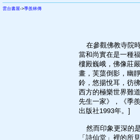
雲台書屋
->
季羨林傳
在參觀佛教寺院時
當和尚實在是一種
樓殿巍峨，佛像莊
畫，芙蕖倒影，幽
鈴，悠揚悅耳，彷
西方的極樂世界難道
先生一家》，《季羨
出版社1993年。]
然而印象更深的是
「詩仙堂」裡的所見