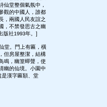
詩仙堂整個氣氛中，
參觀的中國人，誰都
長，兩國人民友誼之
國，不禁發思古之幽
社1993年。]
仙堂。門上有匾，橫
，但房屋整潔，結構
鳥鳴，幽篁蟬聲，使
清幽的仙境。小園中
處是漢字匾額、堂