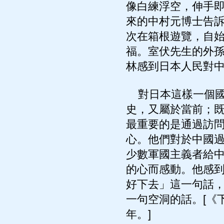
像白練浮空，伸手
來的中村元博士告
次在箱根遊覽，自
福。室伏先生的外
林感到日本人民對
對日本這樣一個國
史，又屬於當前；
最重要的是通過訪
心。他們對於中國
少數軍國主義者給
的心而感動。他感
好下去」這一句話
一句空洞的話。[《下
年。]