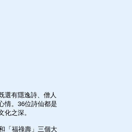
既選有隱逸詩、僧人
心情。36位詩仙都是
文化之深。
和「福祿壽」三個大