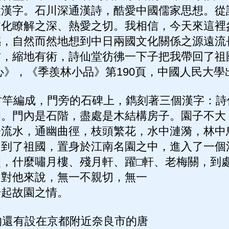
大漢字。石川深通漢詩，酷愛中國儒家思想。從
文化瞭解之深、熱愛之切。我相信，今天來這裡
感，自然而然地想到中日兩國文化關係之源遠流
方，縮地有術，詩仙堂彷彿一下子把我帶回了祖
》，《季羨林小品》第190頁，中國人民大學出版
竿編成，門旁的石碑上，鐫刻著三個漢字：詩
洞。門內是石階，盡處是木結構房子。園子不大
橋流水，通幽曲徑，枝頭繁花，水中漣漪，林中
回到了祖國，置身於江南名園之中，進入了一個
，什麼嘯月樓、殘月軒、躍□軒、老梅關，到
這對他來說，無一不親切，無一
升起故園之情。
還有設在京都附近奈良市的唐