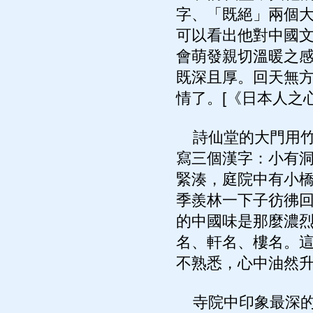
字、「既絕」兩個
可以看出他對中國
會萌發親切溫暖之
既深且厚。回天無
情了。[《日本人之心
詩仙堂的大門用竹
寫三個漢字：小有
緊湊，庭院中有小
季羨林一下子彷彿
的中國味是那麼濃烈
名、軒名、樓名。
不熟悉，心中油然
寺院中印象最深的