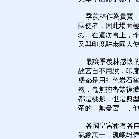
季羨林作為貴賓，
國使者，因此場面
烈。在這次會上，
又與印度駐泰國大
最讓季羨林感懷的
故宮自不用說，印
堡都是用紅色岩石
然，毫無拖沓繁複
都是桃形，也是典
帝的「無憂宮」，
各國皇宮都有各自
氣象萬千，巍峨雄