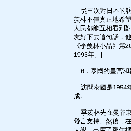
從三次對日本的訪
羨林不僅真正地希
人民都能互相看到
友好下去這句話，他
《季羨林小品》第2
1993年。]
6．泰國的皇宮和
訪問泰國是1994
成。
季羨林先在曼谷東
發言支持。然後，
大學，出席了鄭午