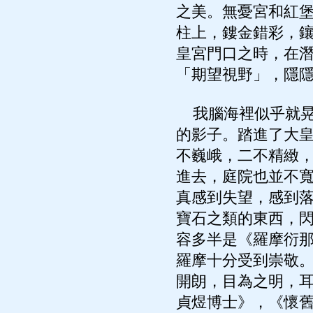
之美。無憂宮和紅
柱上，鏤金錯彩，
皇宮門口之時，在
「期望視野」，隱
我腦海裡似乎就晃
的影子。踏進了大
不巍峨，二不精緻
進去，庭院也並不
真感到失望，感到
寶石之類的東西，
容多半是《羅摩衍
羅摩十分受到崇敬
開朗，目為之明，耳
貞煜博士》，《懷舊集