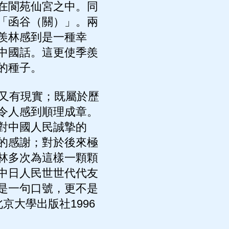
在閬苑仙宮之中。同
「函谷（關）」。兩
羨林感到是一種幸
中國話。這更使季羨
的種子。
又有現實；既屬於歷
令人感到順理成章。
對中國人民誠摯的
的感謝；對於後來極
林多次為這樣一顆顆
中日人民世世代代友
是一句口號，更不是
京大學出版社1996