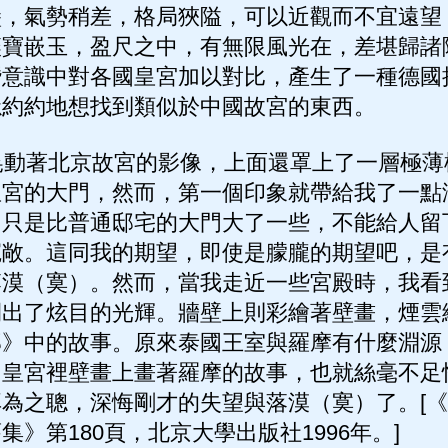
堡，氣勢稍差，格局狹隘，可以近觀而不宜遠望
鑲寶嵌玉，盈尺之中，有無限風光在，差堪歸諸
潛意識中對各國皇宮加以對比，產生了一種德國
隱約約地想找到類似於中國故宮的東西。
動著北京故宮的影像，上面還罩上了一層極薄
皇宮的大門，然而，第一個印象就帶給我了一點
，只是比普通邸宅的大門大了一些，不能給人留
寬敞。這同我的期望，即使是朦朧的期望吧，是
落漠（寞）。然而，當我走近一些宮殿時，我看
閃出了炫目的光輝。牆壁上則彩繪著壁畫，煙雲
那》中的故事。原來泰國王室與羅摩有什麼淵源
。皇宮裡壁畫上畫著羅摩的故事，也就絲毫不足
為之聰，深悔剛才的失望與落漠（寞）了。[
》第180頁，北京大學出版社1996年。]