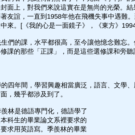
的封面上，對我們來說這實在是無尚的光榮。結
著友誼，一直到1958年他在飛機失事中遇難
中來。[《我的心是一面鏡子》，《東方》1994
生們的課，水平都很高，至今讓他憶念難忘。
必修課的那些「正課」，而是這些選修課和旁聽
的四年間，學習興趣相當廣泛，語言、文學、
方面，幾乎都涉及到了。
羨林是德語專門化，德語學了
後本科生的畢業論文系裡要求的
是要求用英語寫。季羨林的畢業