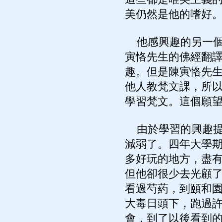
美仍然是他的嗜好
他感興趣的另一個
寅恪先生的佛經翻
趣。但是陳寅恪先
他人教梵文課，所
學習梵文。這個願
由於學習的興趣提
減弱了。四年大學
多好玩的地方，盡
但他卻很少去光顧
看過芍葯，到頤和
大毒日頭下，跑過
會，到了以後看到