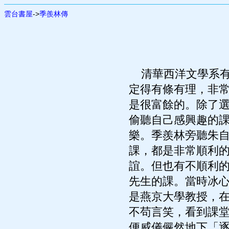
雲台書屋
->
季羨林傳
清華西洋文學系有
定得有條有理，非
是很富餘的。除了
偷聽自己感興趣的
樂。季羨林旁聽朱
課，都是非常順利
誼。但也有不順利
先生的課。當時冰
是燕京大學教授，
不苟言笑，看到課
便威儀儼然地下「