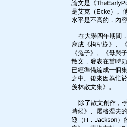
論文是《TheEarlyP
是艾克（Ecke）
水平是不高的，內
在大學四年期間，
寫成《枸杞樹》、
《兔子》、《母與
散文，發表在當時
已經準備編成一個
之中。後來因為忙
羨林散文集》。
除了散文創作，季
時候》、屠格涅夫
遜（H．Jackso