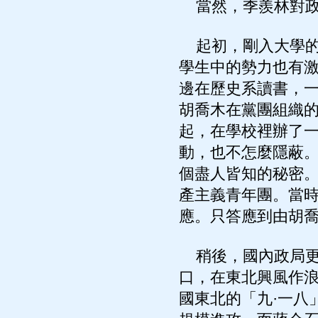
當然，季羨林對政
起初，剛入大學的
學生中的勢力也有
邊在歷史系讀書，一
胡喬木在黨團組織
起，在學校裡辦了
動，也不怎麼隱蔽
個盡人皆知的秘密
產主義青年團。當
應。只答應到由胡
稍後，國內政局更
口，在東北興風作浪
國東北的「九·一八