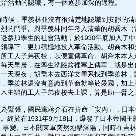
治活動的認識，有一個逐步加深的過程。
時候，季羨林並沒有很清楚地認識到安靜的清
激烈的鬥爭。與季羨林同年考入清華的胡喬木（
邊參加學生的社會活動，於1930年底加入了
的領導下，更加積極地投入革命活動。胡喬木和
一所工人子弟夜校，以便宣傳革命。胡喬木本人
。每天早晨，在學生洗臉盆裡塞上傳單，就是出
。一天深夜，胡喬木去西洋文學系找到季羨林，
時，季羨林還沒有意識到革命就等於愛國，加上
喬木主辦的工人子弟夜校去上課，算是助一臂之
為緊張，國民黨蔣介石在拚命「安內」，日本
。終於在1931年9月18日，爆發了日本帝國
」事變。日本關東軍突然炮擊瀋陽，同時在吉