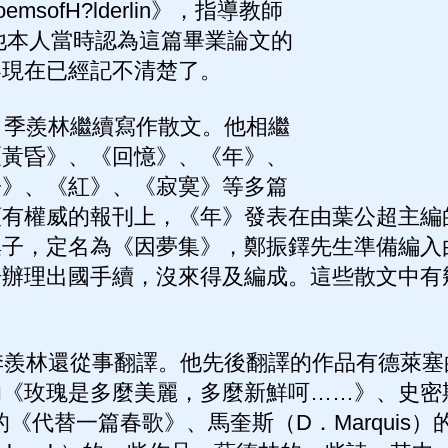
oemsofH?lderlin》，指導教師
。他本人當時認為這篇畢業論文的
容現在已經記不清楚了。
季羨林繼續寫作散文。他相繼
《黃昏》、《回憶》、《年》、
子》、《紅》、《寂寞》等多篇
頗有權威的報刊上，《年》發表在由葉公超主編
集子，定名為《因夢集》，鄭振鐸先生準備編入
於辦理出國手續，沒來得及編成。這些散文中有
羨林還從事翻譯。他先後翻譯的作品有德萊塞
的《玫瑰是多麼美麗，多麼新鮮呵……》、史密
n）的《代替一篇春歌》、馬奎斯（D．Marquis