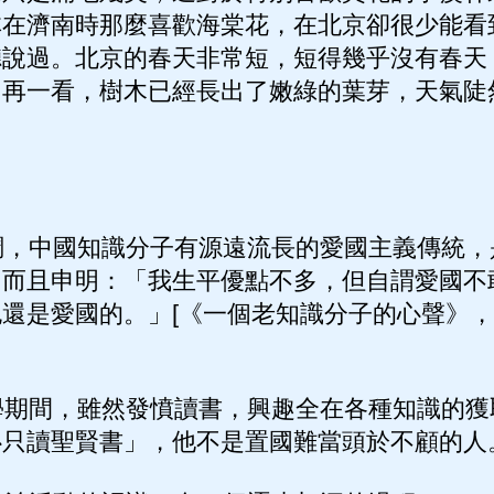
林在濟南時那麼喜歡海棠花，在北京卻很少能看
聽說過。北京的春天非常短，短得幾乎沒有春天
，再一看，樹木已經長出了嫩綠的葉芽，天氣陡
，中國知識分子有源遠流長的愛國主義傳統，
。而且申明：「我生平優點不多，但自謂愛國不
還是愛國的。」[《一個老知識分子的心聲》，《
期間，雖然發憤讀書，興趣全在各種知識的獲
心只讀聖賢書」，他不是置國難當頭於不顧的人