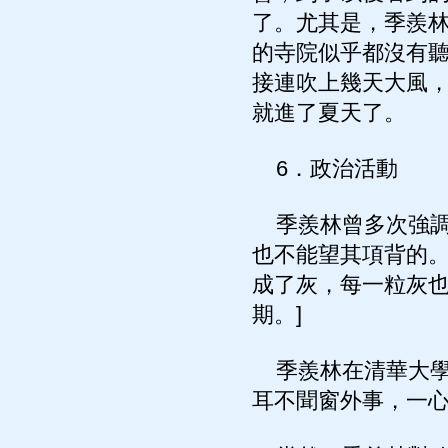
了。尤其是，季羨
的寺院似乎都沒有
接連吹上幾天大風
就進了夏天了。
6．政治活動
季羨林曾多次強調
也不能望其項背的
成了灰，每一粒灰也
期。]
季羨林在清華大學
耳不聞窗外事，一