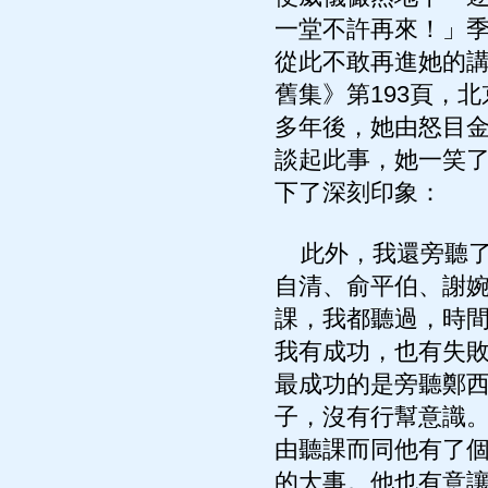
一堂不許再來！」
從此不敢再進她的講
舊集》第193頁，北
多年後，她由怒目
談起此事，她一笑
下了深刻印象：
此外，我還旁聽了
自清、俞平伯、謝
課，我都聽過，時
我有成功，也有失
最成功的是旁聽鄭
子，沒有行幫意識
由聽課而同他有了
的大事。他也有意