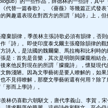
ologub）的一些作品，薛德林的一些詩，其
、《代替一篇春歌》、《薔薇》等幾篇正式發表
時的興趣還表現在對西方的所謂「純詩」上，但
廢棄韻律，季羨林主張詩歌必須有韻律，否則
叫作「詩」。即使印度泰戈爾主張廢除韻律的觀
西方詩人，是法國的魏爾蘭、馬拉梅和比利時的
主張是：首先是音樂，其次是明朗與朦朧相結合
是後來他反對現在的所謂「朦朧詩」，懷疑現代
深文飾淺陋。因為文學藝術是要人瞭解的，如果
己也不見得瞭解，那麼文學藝術還有何用？除了
謂「形而上學詩」。
羨林仍喜歡六朝駢文，唐代李義山、李賀，宋
的，講求辭藻的華麗，這些詩作和駢文，至今仍