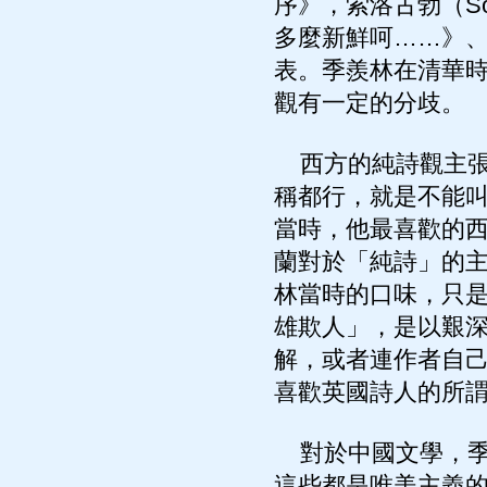
序》，索洛古勃（S
多麼新鮮呵……》
表。季羨林在清華
觀有一定的分歧。
西方的純詩觀主張
稱都行，就是不能
當時，他最喜歡的
蘭對於「純詩」的
林當時的口味，只
雄欺人」，是以艱
解，或者連作者自
喜歡英國詩人的所
對於中國文學，季
這些都是唯美主義