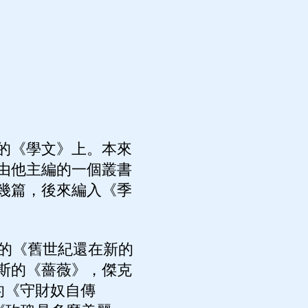
的《學文》上。本來
由他主編的一個叢書
幾篇，後來編入《季
的《舊世紀還在新的
斯的《薔薇》，傑克
）的《守財奴自傳