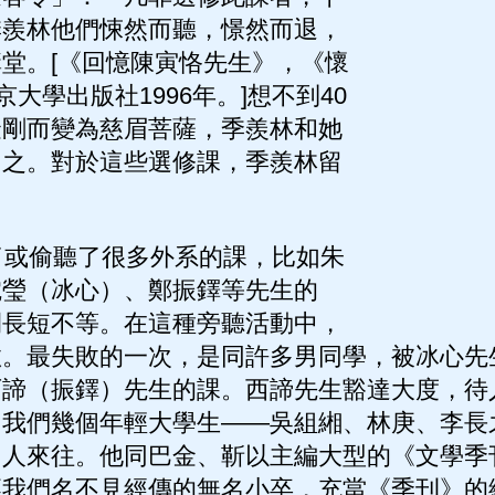
季羨林他們悚然而聽，憬然而退，
堂。[《回憶陳寅恪先生》，《懷
京大學出版社1996年。]想不到40
金剛而變為慈眉菩薩，季羨林和她
了之。對於這些選修課，季羨林留
或偷聽了很多外系的課，比如朱
婉瑩（冰心）、鄭振鐸等先生的
間長短不等。在這種旁聽活動中，
敗。最失敗的一次，是同許多男同學，被冰心先
西諦（振鐸）先生的課。西諦先生豁達大度，待
。我們幾個年輕大學生——吳組緗、林庚、李長
個人來往。他同巴金、靳以主編大型的《文學季
讓我們名不見經傳的無名小卒，充當《季刊》的