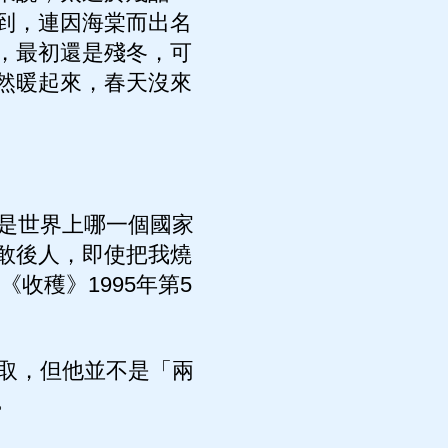
到，連因海棠而出名
，最初還是殘冬，可
然暖起來，春天沒來
是世界上哪一個國家
敢後人，即使把我燒
收穫》1995年第5
取，但他並不是「兩
。