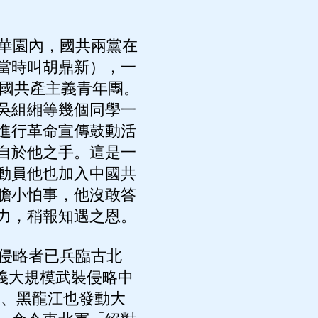
華園內，國共兩黨在
當時叫胡鼎新），一
中國共產主義青年團。
吳組緗等幾個同學一
進行革命宣傳鼓動活
自於他之手。這是一
動員他也加入中國共
膽小怕事，他沒敢答
力，稍報知遇之恩。
侵略者已兵臨古北
主義大規模武裝侵略中
林、黑龍江也發動大