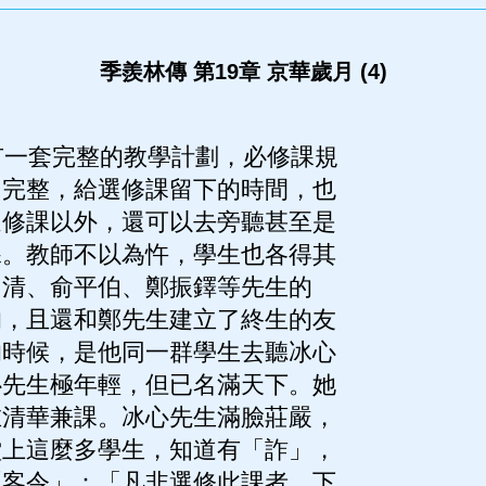
季羨林傳 第19章 京華歲月 (4)
一套完整的教學計劃，必修課規
常完整，給選修課留下的時間，也
選修課以外，還可以去旁聽甚至是
課。教師不以為忤，學生也各得其
自清、俞平伯、鄭振鐸等先生的
的，且還和鄭先生建立了終生的友
的時候，是他同一群學生去聽冰心
心先生極年輕，但已名滿天下。她
在清華兼課。冰心先生滿臉莊嚴，
堂上這麼多學生，知道有「詐」，
逐客令」：「凡非選修此課者，下