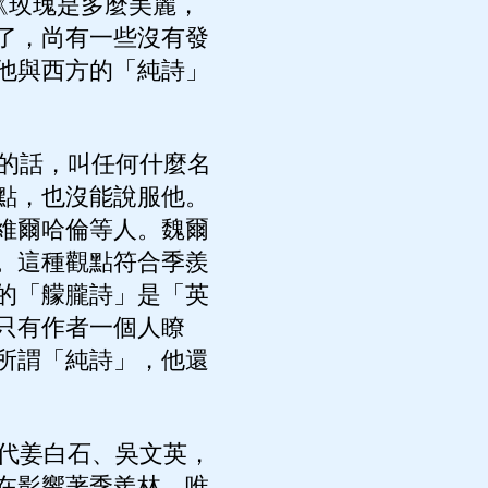
中《玫瑰是多麼美麗，
了，尚有一些沒有發
他與西方的「純詩」
的話，叫任何什麼名
點，也沒能說服他。
維爾哈倫等人。魏爾
。這種觀點符合季羨
的「艨朧詩」是「英
只有作者一個人瞭
所謂「純詩」，他還
代姜白石、吳文英，
在影響著季羨林，唯