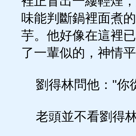
裡正冒出一縷輕煙，
味能判斷鍋裡面煮的
芋。他好像在這裡已
了一輩似的，神情平
劉得林問他："你從
老頭並不看劉得林，