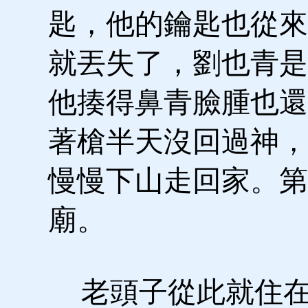
匙，他的鑰匙也從來
就丟失了，劉也青是
他揍得鼻青臉腫也還
著槍半天沒回過神，
慢慢下山走回家。第
廟。
老頭子從此就住在