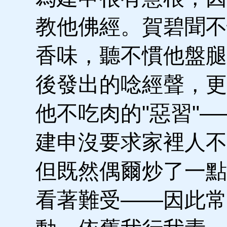
教他佛經。賀碧聞不
香味，聽不慣他盤腿
後發出的唸經聲，更
他不吃肉的"惡習"
建申沒要求家裡人不
但既然偶爾炒了一點
看著難受——因此常