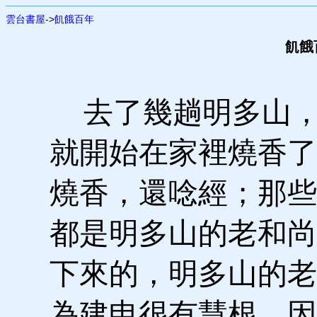
雲台書屋
->
飢餓百年
飢餓百
去了幾趟明多山，
就開始在家裡燒香了
燒香，還唸經；那些
都是明多山的老和尚
下來的，明多山的老
為建申很有慧根，因