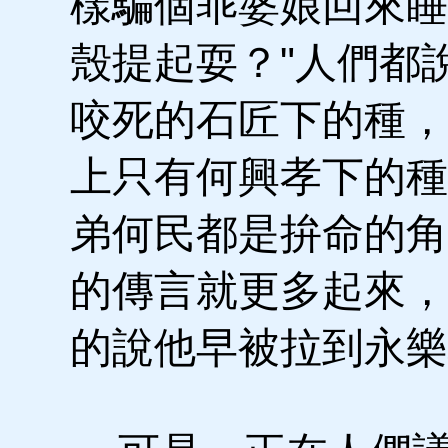
樣騙個乖婆娘回來睡
殼提起耍？"人們都
咬死的石匠下的種，
上只有何興孝下的種
弟何民都是拚命的角
的傳言就更多起來，
的說他早被拉到永樂