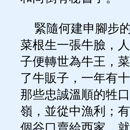
緊隨何建申腳步的
菜根生一張牛臉，人
子便轉世為牛王，菜
了牛販子，一年有十
那些忠誠溫順的牲口
嶺，並從中漁利；有
個谷口賣給西家，就