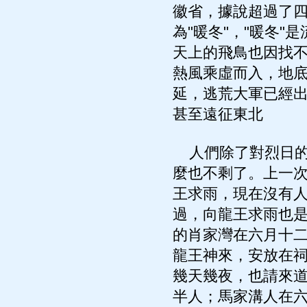
徽省，據說超過了
為"暖冬"，"暖冬
天上的飛鳥也因找
熱風乘虛而入，地
延，逃荒大軍已經
甚至遠征東北
人們除了對烈日的
麼也不剩了。上一
王求雨，現在沒有
過，向龍王求雨也
的肖家灣在六月十
龍王神來，安放在
幾天幾夜，也請來
半人；馬家溝人在