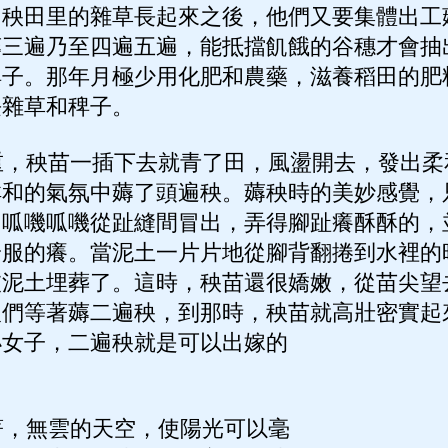
，秧田里的雜草長起來之後，他們又要集體出工
薅三遍乃至四遍五遍，能抵擋飢餓的谷穗才會抽
稗子。那年月極少用化肥和農藥，滋養稻田的肥
長雜草和稗子。
，秧苗一插下去就青了田，風盪開去，發出柔
祥和的氣氛中薅了頭遍秧。薅秧時的美妙感覺，
，呱嘰呱嘰從趾縫間冒出，弄得腳趾癢酥酥的，
舒服的癢。當泥土一片片地從腳背翻捲到水裡的
被泥土埋葬了。這時，秧苗還很嬌嫩，從苗尖望
人們等著薅二遍秧，到那時，秧苗就高壯密實起
小女子，二遍秧就是可以出嫁的
，無雲的天空，使陽光可以毫