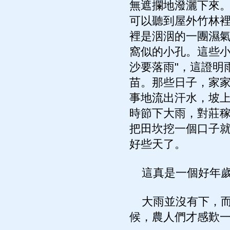
無遮攔地潑灑下來
可以聽到屋外竹林
裡是洇洇的一團濕
窩似的小孔。這些小
沙要落雨"，這證明
苗。那些日子，家
事地流出汗水，坡上
時節下大雨，對莊
把田坎挖一個口子
好些天了。
這真是一個好年
大雨並沒有下，而
候，農人們才感歎