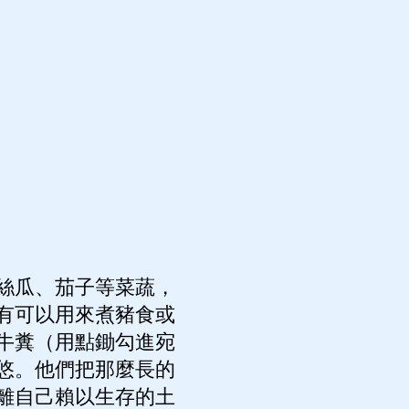
絲瓜、茄子等菜蔬，
有可以用來煮豬食或
牛糞（用點鋤勾進宛
悠。他們把那麼長的
離自己賴以生存的土