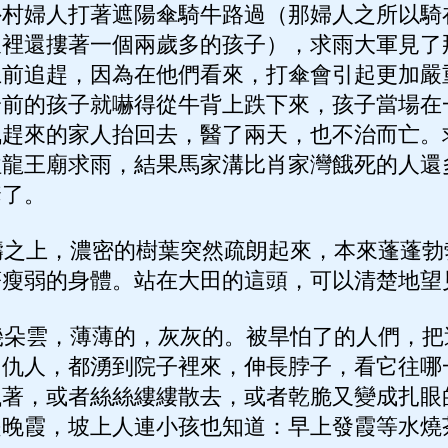
外村婦人打著遮陽傘騎牛路過（那婦人之所以騎
懷裡還摟著一個兩歲多的孩子），求雨大軍見了
上前追趕，因為在他們看來，打傘會引起更加嚴
身前的孩子就嚇得從牛背上跌下來，孩子當場在
訊趕來的家人抬回去，醫了兩天，也不治而亡。
往龍王廟求雨，結果馬家溝比肖家灣餓死的人還
套了。
之上，濃密的樹葉突然疏朗起來，本來蓬蓬勃
著瘦弱的身體。站在大田的這頭，可以清楚地望
朵雲，薄薄的，灰灰的。被旱怕了的人們，把
，仇人，都湧到院子裡來，伸長脖子，看它往哪
飄著，或者絲絲縷縷散去，或者乾脆又變成扎眼
是晚霞，坡上人連小孩也知道：早上發霞等水燒