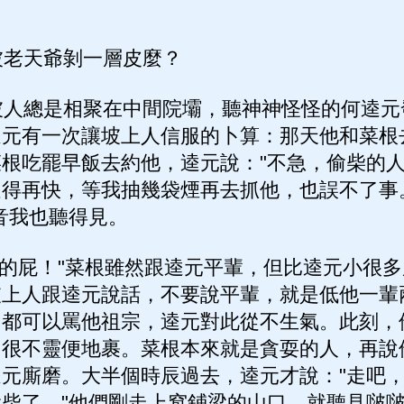
老天爺剝一層皮麼？
人總是相聚在中間院壩，聽神神怪怪的何逵元
逵元有一次讓坡上人信服的卜算：那天他和菜根
根吃罷早飯去約他，逵元說："不急，偷柴的
得再快，等我抽幾袋煙再去抓他，也誤不了事
音我也聽得見。
的屁！"菜根雖然跟逵元平輩，但比逵元小很
坡上人跟逵元說話，不要說平輩，就是低他一輩
，都可以罵他祖宗，逵元對此從不生氣。此刻，
，很不靈便地裹。菜根本來就是貪耍的人，再說
元廝磨。大半個時辰過去，逵元才說："走吧
柴了。"他們剛走上窩鋪梁的山口，就聽見啵