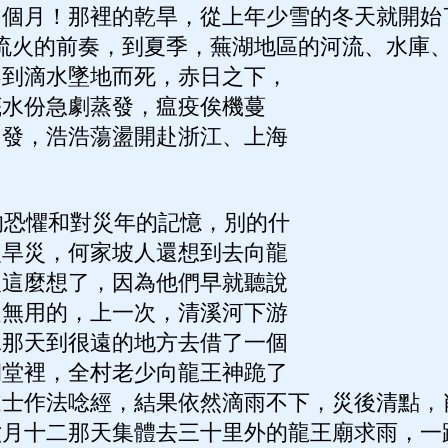
四個月！那裡的乾旱，從上年少雪的冬天就開始
"是流火的前奏，到夏季，蕪湖地區的河流、水庫
不到滴水墜地而死，赤日之下，
底水份急劇蒸發，瘟疫俟機蔓
出發，浩浩蕩盪開赴浙江、上海
恐懼和對災年的記憶，別的什
次旱災，何家坡人還想到去向龍
人這麼想了，因為他們早就聽說
是無用的，上一次，清溪河下游
二那天到很遠的地方去借了一個
祠堂裡，全村老少向龍王神跪了
道士作法唸經，結果依然滴雨不下，災後清點，
六月十二那天集體去三十里外的龍王廟求雨，一