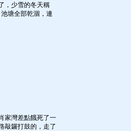
了，少雪的冬天稱
、池塘全部乾涸，連
肖家灣差點餓死了一
路敲鑼打鼓的，走了