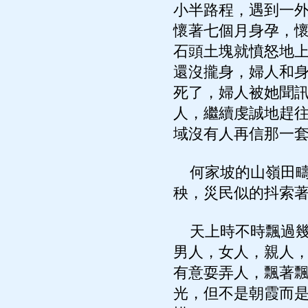
小半路程，遇到一
懷著七個月身孕，
石頭土塊就憤怒地
還沒攏身，婦人和
死了，婦人被她聞
人，繼續虔誠地趕
域沒有人再信那一
何家坡的山嶺田疇
秧，災民似的抖索
天上時不時飄過幾
男人，女人，親人
有意耍弄人，飄著
光，但不是朝霞而