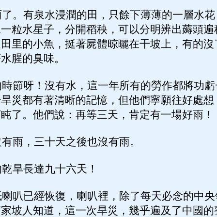
了。有泉水浸潤的田，只餘下薄薄的一層水花
見一粒水星子，分開稻秧，可以分明辨出薅頭遍
進田里的小魚，挺著屍體晾曬在干坡上，有的沒
著水腥的臭味。
時節呀！沒有水，這一年所有的勞作都將功虧
場旱災都有著清晰的記憶，但他們寧願往好處想
打盹了。他們說：再等三天，肯定有一場好雨！
有雨，三十天之後也沒有雨。
乾旱長達九十六天！
喇叭已經恢復，喇叭裡，除了每天必念的中央
何家坡人知道，這一次旱災，幾乎遍及了中國的