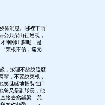
發佈消息。哪裡下雨
去公共柴山裡巡視，
人才剛剛出腳呢，是
。"菜根不信，逵元
多歲，按理不該說這麼
兩輩，不要說菜根，
他笑瞇瞇地把裝在口
他爸又是副隊長，他
，直接去窩鋪梁，我
啵啵的砍柴聲，二人