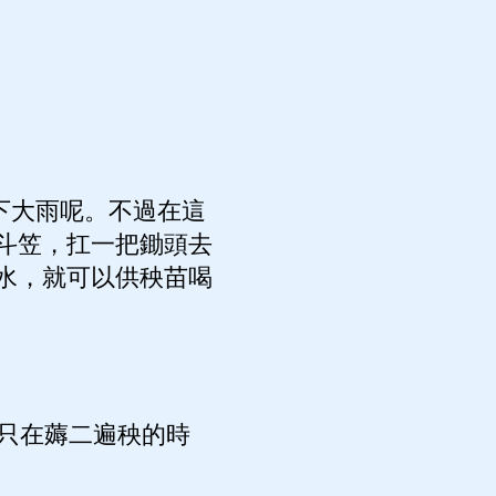
下大雨呢。不過在這
斗笠，扛一把鋤頭去
水，就可以供秧苗喝
只在薅二遍秧的時