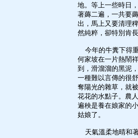
地。等上一些時日
著薅二遍，一共要
出，馬上又要清理
然純粹，卻特別肯
今年的牛糞下得重
何家坡在一片熱鬧
到，滑溜溜的黑泥
一種難以言傳的很
奪陽光的雜草，就
花花的水點子。農
遍秧是養在娘家的
姑娘了。
天氣溫柔地晴和著