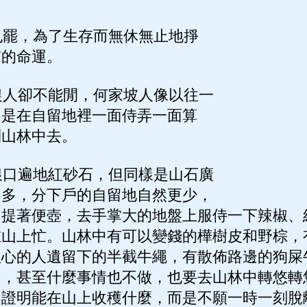
罷，為了生存而無休無止地掙
質的命運。
人卻不能閒，何家坡人像以往一
不是在自留地裡一面侍弄一面算
到山林中去。
口遍地紅砂石，但同樣是山石廣
不多，分下戶的自留地自然更少，
，提著便壺，去手掌大的地盤上服侍一下辣椒、
在山上忙。山林中有可以變錢的樺樹皮和野棕，
粗心的人遺留下的半截牛繩，有散佈路邊的狗屎
），甚至什麼事情也不做，也要去山林中轉悠轉
不證明能在山上收穫什麼，而是不願一時一刻脫