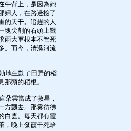
在牛背上，是因為她
那婦人，在路邊撿了
重的天干。追趕的人
一塊尖削的石頭上戳
求雨大軍根本不管死
多。而今，清溪河流
勃地生動了田野的稻
見那頭的稻根。
這朵雲當成了救星，
一方飄去。那雲彷彿
的白雲。每天都有霞
茶，晚上發霞干死蛤