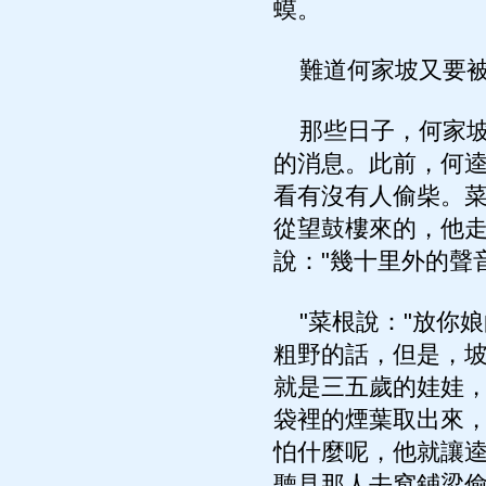
蟆。
難道何家坡又要被
那些日子，何家坡
的消息。此前，何
看有沒有人偷柴。菜
從望鼓樓來的，他走
說："幾十里外的聲
"菜根說："放你娘
粗野的話，但是，
就是三五歲的娃娃
袋裡的煙葉取出來
怕什麼呢，他就讓逵
聽見那人去窩鋪梁偷