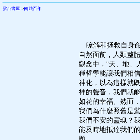
雲台書屋
->
飢餓百年
瞭解和拯救自身命
自然面前，人類整
觀念中，"天、地、
種哲學能讓我們相
神化，以為這樣就
神的聲音，我們就
如花的幸福。然而
我們為什麼照舊是
我們不安的靈魂？
能及時地抵達我們
題。