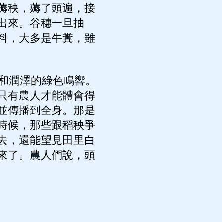
薅秧，薅了頭遍，接
出來。谷穗一旦抽
料，大多是牛糞，雖
和潤澤的綠色鳴響。
只有農人才能體會得
並傳播到全身。那是
時候，那些跟稻秧爭
去，還能望見田里白
來了。農人們說，頭