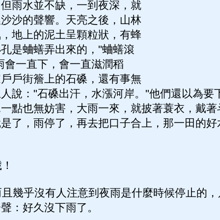
。但雨水並不缺，一到夜深，就
裡沙沙的聲響。天亮之後，山林
氣，地上的泥土呈顆粒狀，有蜂
孔是蛐蟮弄出來的，"蛐蟮滾
雨會一直下，會一直滋潤稻
家戶戶街簷上的石磉，還有事無
人說："石磉出汗，水漲河岸。"他們還以為要
稼一點也無妨害，大雨一來，就披著蓑衣，戴著
就是了，雨停了，再去把口子合上，那一田的好
歲！
且幾乎沒有人注意到夜雨是什麼時候停止的，
一聲：好久沒下雨了。