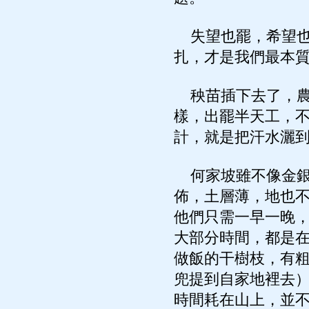
失望也罷，希望也
扎，才是我們最本
秧苗插下去了，農
樣，出罷半天工，
計，就是把汗水灑
何家坡雖不像金銀
佈，土層薄，地也
他們只需一早一晚
大部分時間，都是
做飯的干樹枝，有
兜提到自家地裡去
時間耗在山上，並