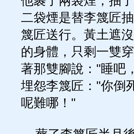
他裹了兩袋煙，抽了
二袋煙是替李篾匠抽
篾匠送行。黃土遮沒
的身體，只剩一雙穿
著那雙腳說："睡吧
埋怨李篾匠："你倒
呢難哪！"