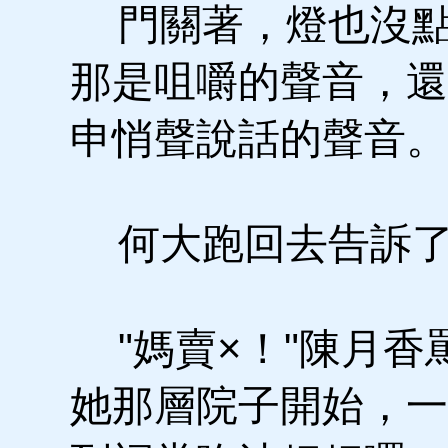
門關著，燈也沒點
那是咀嚼的聲音，還
申悄聲說話的聲音。
何大跑回去告訴了
"媽賣×！"陳月香
她那層院子開始，一