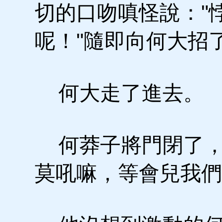
切的口吻嗔怪說："
呢！"隨即向何大招
何大走了進去。
何莽子將門閉了，
莫吼嘛，等會兒我們