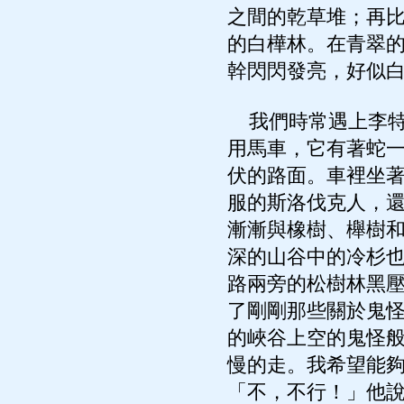
之間的乾草堆；再
的白樺林。在青翠
幹閃閃發亮，好似
我們時常遇上李特
用馬車，它有著蛇
伏的路面。車裡坐
服的斯洛伐克人，
漸漸與橡樹、櫸樹
深的山谷中的冷杉
路兩旁的松樹林黑
了剛剛那些關於鬼
的峽谷上空的鬼怪
慢的走。我希望能
「不，不行！」他