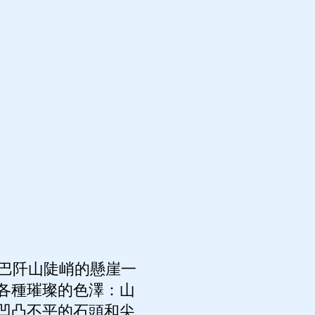
巴阡山陡峭的懸崖一
各種璀璨的色澤：山
凹凸不平的石頭和尖