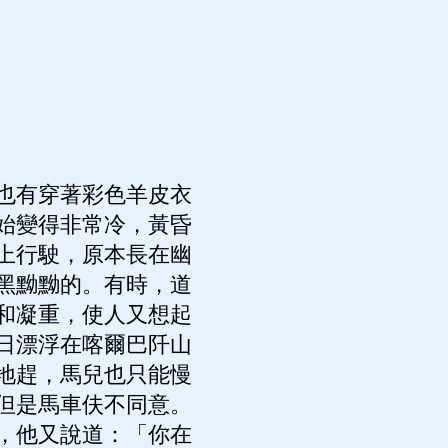
也有穿著彩色羊皮衣
始變得非常冷，黃昏
上行駛，原本長在幽
黑黝黝的。有時，道
和凝重，使人又想起
日漂浮在喀爾巴阡山
地趕，馬兒也只能慢
但是馬車伕不同意。
，他又說道：「你在