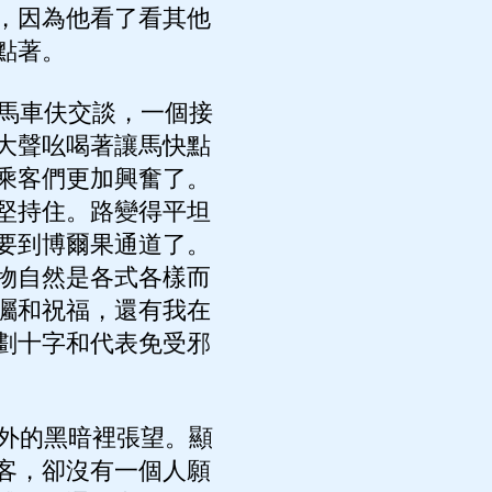
，因為他看了看其他
點著。
馬車伕交談，一個接
大聲吆喝著讓馬快點
乘客們更加興奮了。
堅持住。路變得平坦
要到博爾果通道了。
物自然是各式各樣而
囑和祝福，還有我在
劃十字和代表免受邪
外的黑暗裡張望。顯
客，卻沒有一個人願