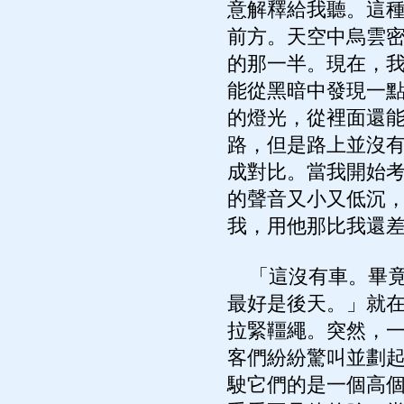
意解釋給我聽。這
前方。天空中烏雲
的那一半。現在，
能從黑暗中發現一
的燈光，從裡面還
路，但是路上並沒
成對比。當我開始
的聲音又小又低沉
我，用他那比我還
「這沒有車。畢竟
最好是後天。」就
拉緊韁繩。突然，
客們紛紛驚叫並劃
駛它們的是一個高