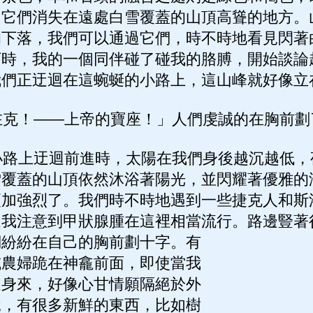
，它們消失在遠處白雪覆蓋的山頂高聳的地方。
的下落，我們可以通過它們，時不時地看見閃著
下時，我的一個同伴碰了碰我的胳膊，開始談論
我們正迂迴在這蜿蜒的小路上，這山峰就好像立
克！——上帝的寶座！」人們虔誠的在胸前劃
路上迂迴前進時，太陽在我們身後越沉越低，
雪覆蓋的山頂依然沐浴著陽光，並閃耀著優雅的
更加強烈了。我們時不時地遇到一些捷克人和斯
過我注意到甲狀腺腫在這裡相當流行。路邊豎著
們紛紛在自己的胸前劃十字。有
或農婦跪在神龕前面，即使當我
過身來，好像心甘情願隔絕於外
說，有很多新鮮的東西，比如樹