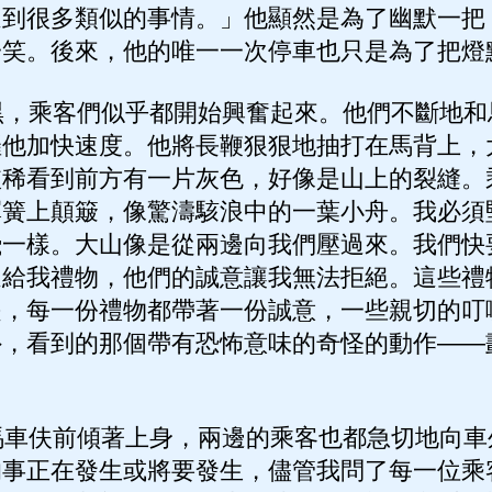
遇到很多類似的事情。」他顯然是為了幽默一把
一笑。後來，他的唯一一次停車也只是為了把燈
，乘客們似乎都開始興奮起來。他們不斷地和
催他加快速度。他將長鞭狠狠地抽打在馬背上，
依稀看到前方有一片灰色，好像是山上的裂縫。
彈簧上顛簸，像驚濤駭浪中的一葉小舟。我必須
飛一樣。大山像是從兩邊向我們壓過來。我們快
送給我禮物，他們的誠意讓我無法拒絕。這些禮
是，每一份禮物都帶著一份誠意，一些親切的叮
外，看到的那個帶有恐怖意味的奇怪的動作——
。
車伕前傾著上身，兩邊的乘客也都急切地向車
的事正在發生或將要發生，儘管我問了每一位乘