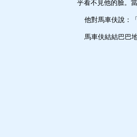
乎看不見他的臉。
他對馬車伕說：「
馬車伕結結巴巴地