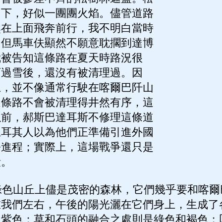
向下，好似一團團火焰。儘管道路
然在上面飛奔前行，我不明白當時
，但馬車伕顯然不願意耽擱到達博
我被告知這條路在夏天時路況很
下過雪後，還沒有被清理過。因
上，並不像通常行駛在喀爾巴阡山
這條路不會被清理得井然有序，這
以前，郝斯巴達耳斯不修理這條道
土耳其人以為他們正準備引進外國
爭進程；實際上，這場戰爭還只是
段。
色山丘上儘是茂密的森林，它們幾乎要和喀爾
在我們左右，午後的陽光灑在它們身上，生成了
和紫色；草和石頭的融合之處則是綠色和褐色；