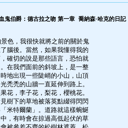
血鬼伯爵：德古拉之吻 第一章 喬納森·哈克的日記 (
景色，我很快就將之前的關於鬼
在了腦後。當然，如果我懂得我的
言，確切的說是那些語言，恐怕就
了。在我們面前的斜坡上，是一整
不時地出現一些陡峭的小山，山頂
，光禿禿的山牆一直延伸到路上。
蘋果花，李子花，梨花，櫻桃花。
看見樹下的草地被落英點綴得閃閃
為「米特爾蘭」。道路就這樣蜿蜒
之中，有時會在掠過高低起伏的草
時會被參差不齊的松樹林遮蓋。松