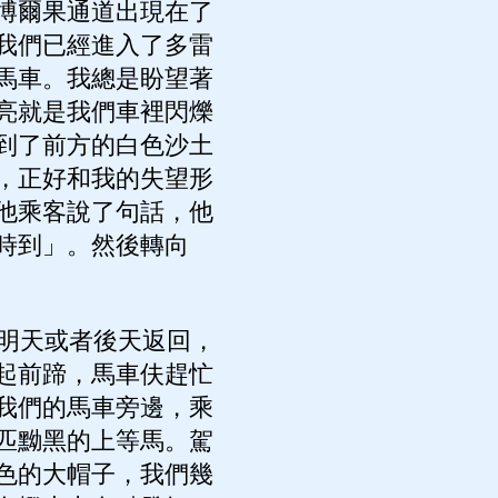
博爾果通道出現在了
我們已經進入了多雷
馬車。我總是盼望著
亮就是我們車裡閃爍
到了前方的白色沙土
，正好和我的失望形
他乘客說了句話，他
時到」。然後轉向
明天或者後天返回，
起前蹄，馬車伕趕忙
我們的馬車旁邊，乘
匹黝黑的上等馬。駕
色的大帽子，我們幾