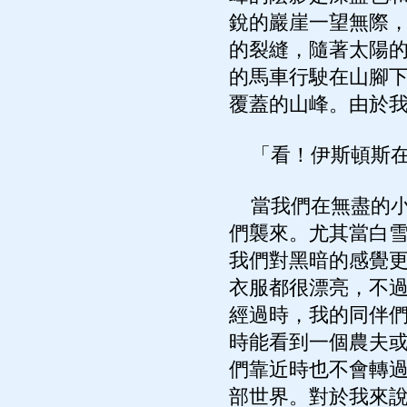
銳的巖崖一望無際
的裂縫，隨著太陽
的馬車行駛在山腳
覆蓋的山峰。由於
「看！伊斯頓斯在
當我們在無盡的小
們襲來。尤其當白
我們對黑暗的感覺
衣服都很漂亮，不
經過時，我的同伴
時能看到一個農夫
們靠近時也不會轉
部世界。對於我來