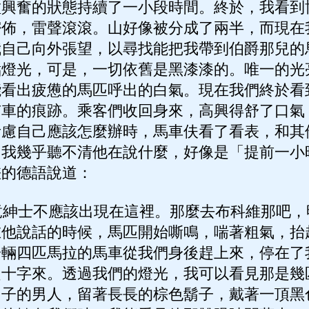
種興奮的狀態持續了一小段時間。終於，我看到
密佈，雷聲滾滾。山好像被分成了兩半，而現在
我自己向外張望，以尋找能把我帶到伯爵那兒的
點燈光，可是，一切依舊是黑漆漆的。唯一的光
能看出疲憊的馬匹呼出的白氣。現在我們終於看
有車的痕跡。乘客們收回身來，高興得舒了口氣
考慮自己應該怎麼辦時，馬車伕看了看表，和其
，我幾乎聽不清他在說什麼，好像是「提前一小
差的德語說道：
紳士不應該出現在這裡。那麼去布科維那吧，
在他說話的時候，馬匹開始嘶鳴，喘著粗氣，抬
一輛四匹馬拉的馬車從我們身後趕上來，停在了
起十字來。透過我們的燈光，我可以看見那是幾
個子的男人，留著長長的棕色鬍子，戴著一頂黑