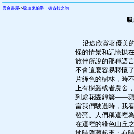
雲台書屋
->
吸血鬼伯爵：德古拉之吻
吸
沿途欣賞著優美的
怪的情景和記憶拋
旅伴所說的那種語
不會這麼容易釋懷
片綠色的樹林，時
上有樹叢或者農舍
到處花團錦簇——
當我們駛過時，我
發亮。人們稱這裡
在這裡的綠色山丘
地時隱藏起來；有