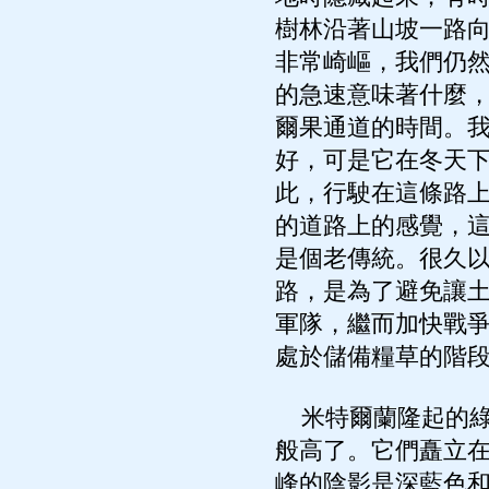
樹林沿著山坡一路
非常崎嶇，我們仍
的急速意味著什麼
爾果通道的時間。
好，可是它在冬天
此，行駛在這條路
的道路上的感覺，
是個老傳統。很久
路，是為了避免讓
軍隊，繼而加快戰
處於儲備糧草的階
米特爾蘭隆起的綠
般高了。它們矗立
峰的陰影是深藍色