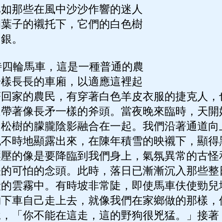
比如那些在風中沙沙作響的迷人
的葉子的襯托下，它們的白色樹
白銀。
四輪馬車，這是一種普通的農
一樣長長的車廂，以適應這裡起
著回家的農民，有穿著白色羊皮衣服的捷克人，
還帶著像長矛一樣的斧頭。當夜晚來臨時，天開
和松樹的朦朧陰影融合在一起。我們沿著通道向
也不時地顯露出來，在陳年積雪的映襯下，顯得
壓壓的像是要降臨到我們身上，氣氛異常的古怪
怪的可怕的念頭。此時，落日已漸漸沉入那些整
般的雲霧中。有時坡非常陡，即使馬車伕使勁兒
夠下車自己走上去，就像我們在家鄉做的那樣，
說，「你不能在這走，這的野狗很兇猛。」接著