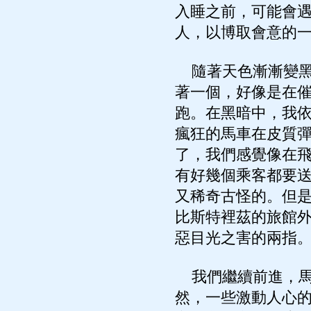
入睡之前，可能會
人，以博取會意的
隨著天色漸漸變黑
著一個，好像是在
跑。在黑暗中，我
瘋狂的馬車在皮質
了，我們感覺像在
有好幾個乘客都要
又稀奇古怪的。但
比斯特裡茲的旅館
惡目光之害的兩指
我們繼續前進，馬
然，一些激動人心