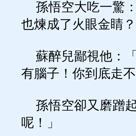
孫悟空大吃一驚：
也煉成了火眼金睛？
蘇醉兒鄙視他：「
有腦子！你到底走不
孫悟空卻又磨蹭起
呢！」