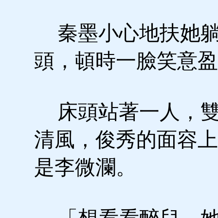
秦墨小心地扶她躺
頭，頓時一臉笑意盈
床頭站著一人，雙
清風，俊秀的面容上
是李微瀾。