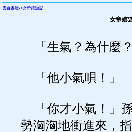
雲台書屋
->
女帝嬉遊記
女帝嬉遊
「生氣？為什麼
「他小氣唄！」
「你才小氣！」孫
勢洶洶地衝進來，指