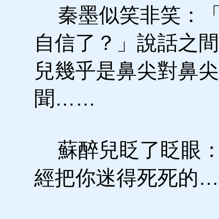
秦墨似笑非笑：「
自信了？」說話之間
兒幾乎是鼻尖對鼻尖
聞……
蘇醉兒眨了眨眼：
經把你迷得死死的…