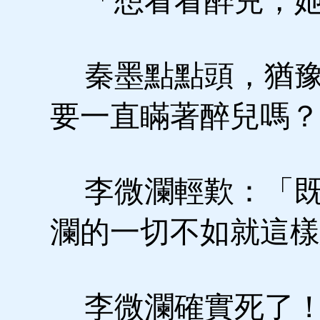
「想看看醉兒，她
秦墨點點頭，猶豫
要一直瞞著醉兒嗎？
李微瀾輕歎：「既
瀾的一切不如就這樣
李微瀾確實死了！