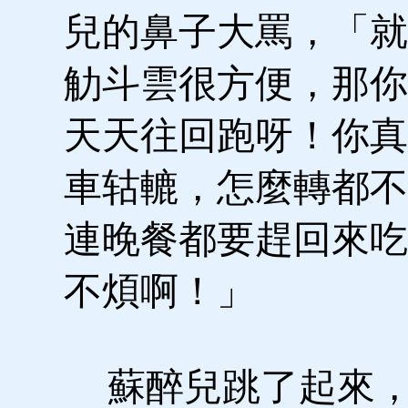
兒的鼻子大罵，「就
觔斗雲很方便，那你
天天往回跑呀！你真
車轱轆，怎麼轉都不
連晚餐都要趕回來吃
不煩啊！」
蘇醉兒跳了起來，