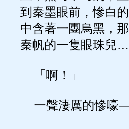
到秦墨眼前，慘白的
中含著一團烏黑，那
秦帆的一隻眼珠兒…
「啊！」
一聲淒厲的慘嚎