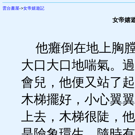
雲台書屋
->
女帝嬉遊記
女帝嬉遊
他癱倒在地上胸膛
大口大口地喘氣。過
會兒，他便又站了起
木梯擺好，小心翼翼
上去，木梯很陡，他
是險象環生，隨時有