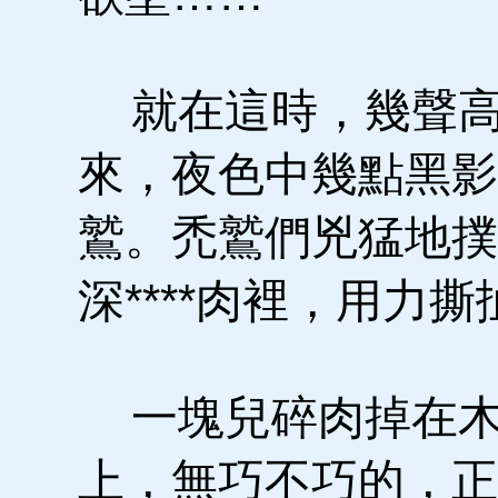
就在這時，幾聲高
來，夜色中幾點黑影
鷲。禿鷲們兇猛地撲
深****肉裡，用力
一塊兒碎肉掉在
上，無巧不巧的，正