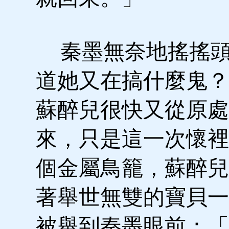
秦墨無奈地搖搖頭
道她又在搞什麼鬼？
蘇醉兒很快又從原處
來，只是這一次懷裡
個金屬鳥籠，蘇醉兒
著舉世無雙的寶貝一
被舉到秦墨眼前：「