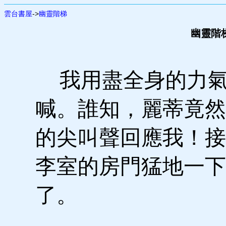
雲台書屋
->
幽靈階梯
幽靈階梯 
我用盡全身的力氣
喊。誰知，麗蒂竟然
的尖叫聲回應我！接
李室的房門猛地一下
了。