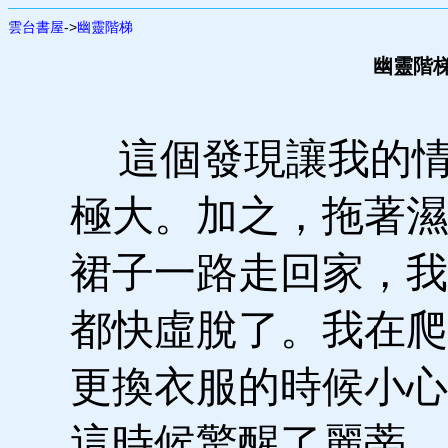
雲台書屋
->
幽靈階梯
幽靈階梯
這個發現讓我的情
極大。加之，拖著濕
裙子一路走回家，我
都快虛脫了。我在爬
更換衣服的時候小心
這時候驚醒了麗蒂，