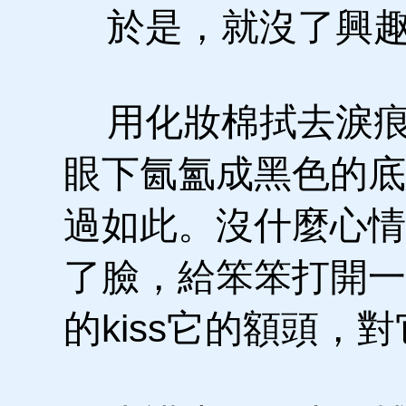
於是，就沒了興趣
用化妝棉拭去淚痕
眼下氤氳成黑色的底線
過如此。沒什麼心情
了臉，給笨笨打開一
的kiss它的額頭，