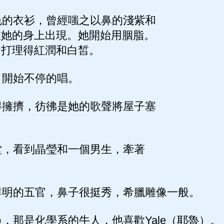
的衣衫，曾經嗤之以鼻的淺紫和
在她的身上出現。她開始用胭脂。
，打理得紅潤和白皙。
開始不停的唱。
擁擠，彷彿是她的歌聲將屋子塞
，看到晶瑩和一個男生，牽著
明的五官，鼻子很挺秀，希臘雕像一般。
那是化學系的牛人，他喜歡Yale（耶魯）。