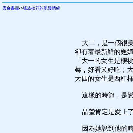
雲台書屋
->
瑤族校花的浪漫情緣
大二，是一個很美
卻有著最新鮮的嫵
「大一的女生是櫻
莓，好看又好吃；
大四的女生是西紅
這樣的時節，是戀
晶瑩肯定是愛上
因為她說到他的時