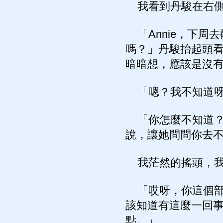
我看到丹駿在右側
「Annie，下周
嗎？」丹駿抬起頭看
暗暗想，應該是沒
「嗯？我不知道呀
「你怎麼不知道？A
說，讓她問問你去
我茫然的搖頭，我
「哎呀，你這個部
該知道有這麼一回
點。」