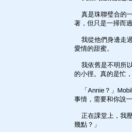
真是珠聯璧合的一
著，但只是一掃而
我從他們身邊走過
愛情的甜蜜。
我依舊是不明所以的
的小徑。真的是忙
「Annie？」M
事情，需要和你說
正在課堂上，我壓
幾點？」