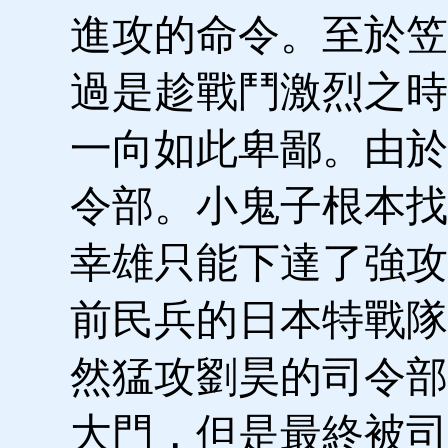
進攻的命令。至於笠
過是趁戰鬥激烈之時
一向如此卑鄙。由於
令部。小鬼子根本找
幸雄只能下達了強攻
前民兵的日本特戰隊
然猛攻劉昊的司令部
大門，但是最終被司