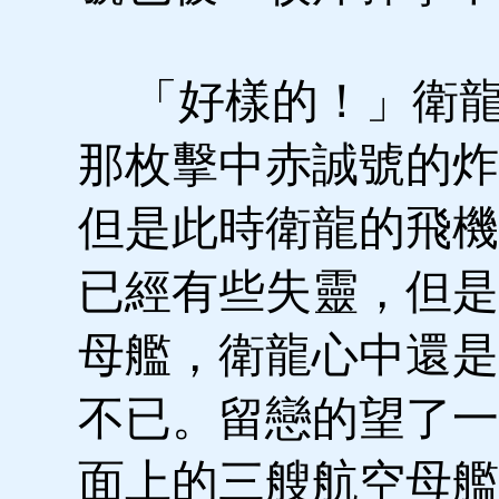
「好樣的！」衛龍
那枚擊中赤誠號的炸
但是此時衛龍的飛機
已經有些失靈，但是
母艦，衛龍心中還是
不已。留戀的望了一
面上的三艘航空母艦