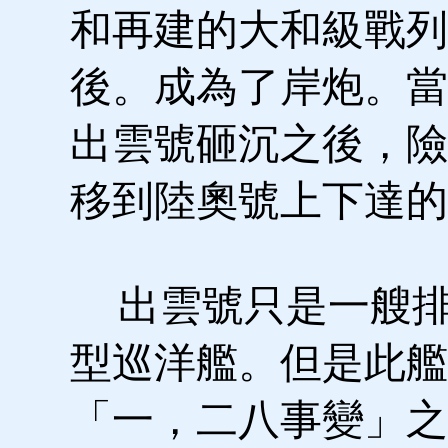
和再建的大和級戰列
後。成為了岸炮。當
出雲號砸沉之後，險
移到陸奧號上下達的
出雲號只是一艘排
型巡洋艦。但是此艦
「一，二八事變」之