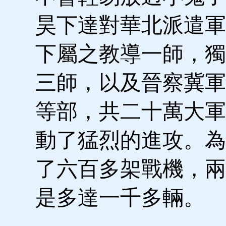
昊下達對華北派遣軍
下屬之教導一師，獨
三師，以及晉察冀軍
等部，共二十萬大軍
動了猛烈的進攻。為
了六百多架戰機，兩
是多達一千多輛。