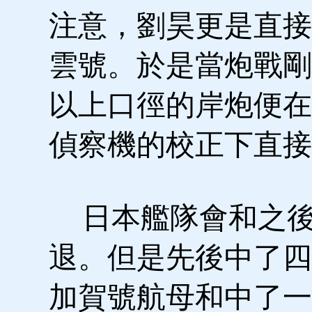
注意，劉昊更是直接
雲號。於是當炮戰剛
以上口徑的岸炮便在
偵察機的校正下直接
日本艦隊會和之後
退。但是先後中了四
加賀號航母和中了一