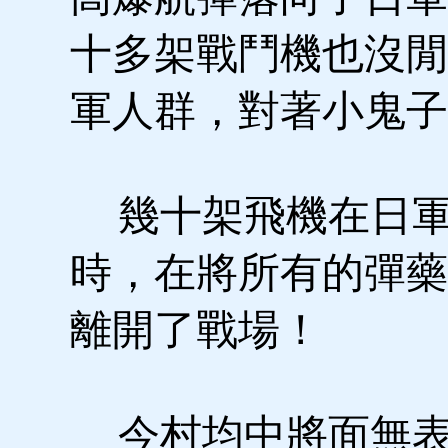
十多架戰鬥機也沒閒
軍人群，對著小鬼子
幾十架飛機在日軍
時，在將所有的彈藥
離開了戰場！
今村均中將面無表