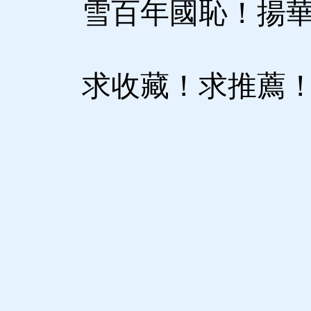
雪百年國恥！揚華
求收藏！求推薦！