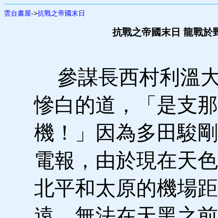
雲台書屋
->
抗戰之帝國末日
抗戰之帝國末日 龍戰於
參謀長西村利溫大
慘白的道，「是支那
機！」因為多田駿剛
電報，由於現在天色
北平和太原的機場距
遠，無法在天黑之前