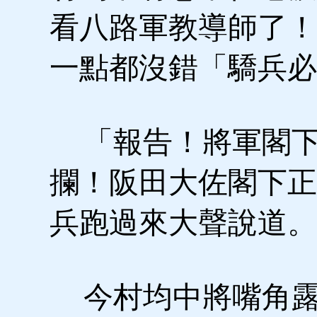
看八路軍教導師了！
一點都沒錯「驕兵必
「報告！將軍閣下
攔！阪田大佐閣下正
兵跑過來大聲說道。
今村均中將嘴角露