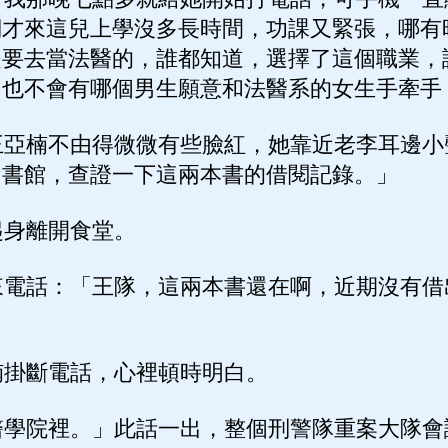
們才來這兒上學沒多長時間，功課又緊張，哪有
是要去當法醫的，誰都知道，選擇了這個職業，
，也不會有哪個男生願意和法醫系的女生手牽手
亞楠不由得微微有些臉紅，她靠近老李耳邊小
圖書館，查證一下這兩本書的借閱記錄。」
身離開食堂。
電話：「王隊，這兩本書還在啊，近期沒有借
掛斷電話，心裡頓時明白。
學院裡。」此話一出，整個刑警隊重案大隊會