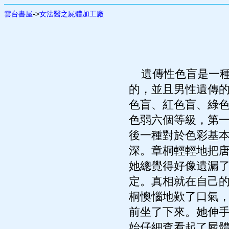
雲台書屋
->
女法醫之屍體加工廠
遺傳性色盲是一種
的，並且男性遺傳
色盲、紅色盲、綠
色弱六個等級，第
後一種對於色彩基
深。章桐輕輕地把
她總覺得好像遺漏
定。真相就在自己
桐懊惱地歎了口氣
前坐了下來。她伸
始仔細查看起了屍