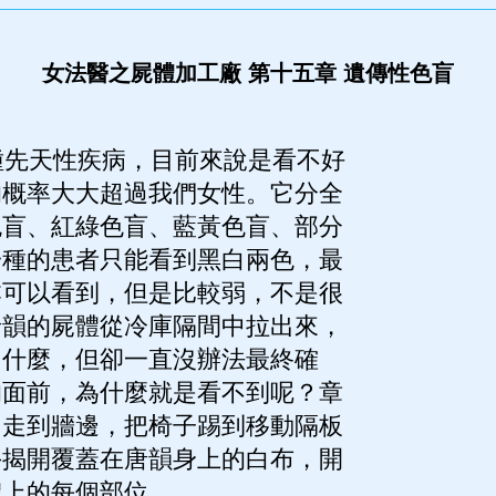
女法醫之屍體加工廠 第十五章 遺傳性色盲
先天性疾病，目前來說是看不好
的概率大大超過我們女性。它分全
色盲、紅綠色盲、藍黃色盲、部分
一種的患者只能看到黑白兩色，最
本可以看到，但是比較弱，不是很
唐韻的屍體從冷庫隔間中拉出來，
了什麼，但卻一直沒辦法最終確
的面前，為什麼就是看不到呢？章
，走到牆邊，把椅子踢到移動隔板
手揭開覆蓋在唐韻身上的白布，開
體上的每個部位。