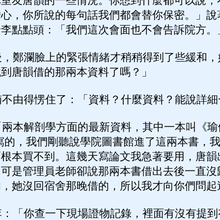
你室友唐韻的一些情況。你想到什麼都可以說，
擔心，你所說的每句話我們都會替你保密。」說
老李點點頭：「我們這次會面也不會告訴院方。
，鄭瀾臉上的緊張情緒才稍稍得到了些緩和，
找到唐韻借的那兩本資料了嗎？」
不由得愣住了：「資料？什麼資料？能說詳細
兩本解剖學方面的最新資料，其中一本叫《瑜
寫的，我們剛聽說學院圖書館進了這兩本書，
面根本買不到。這幾天寫論文我急著要用，唐韻
，可是管理員老師卻說那兩本書借出去後一直沒
的，她沒回宿舍那晚借的，所以我才向你們問起
：「你查一下現場證物記錄，裡面有沒有提到