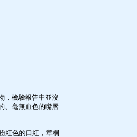
物，檢驗報告中並沒
的、毫無血色的嘴唇
粉紅色的口紅，章桐