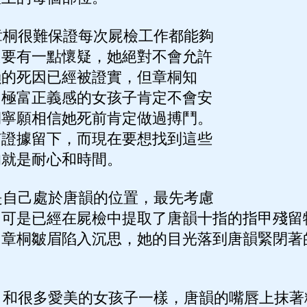
桐很難保證每次屍檢工作都能夠
只要有一點懷疑，她絕對不會允許
韻的死因已經被證實，但章桐知
、極富正義感的女孩子肯定不會安
桐寧願相信她死前肯定做過搏鬥。
有證據留下，而現在要想找到這些
的就是耐心和時間。
自己處於唐韻的位置，最先考慮
，可是已經在屍檢中提取了唐韻十指的指甲殘留
。章桐皺眉陷入沉思，她的目光落到唐韻緊閉著
和很多愛美的女孩子一樣，唐韻的嘴唇上抹著