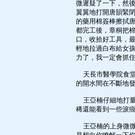
微遲疑了一下，然
翼翼地打開唐韻緊
的藥用棉簽棒擦拭
都完工後，章桐把
口，收拾好工具，
輕地拉過白布給女
力了，我一定會抓
天長市醫學院食堂
的開水間在不斷地
王亞楠仔細地打量
稀還能看到一些淚
王亞楠的上身微微