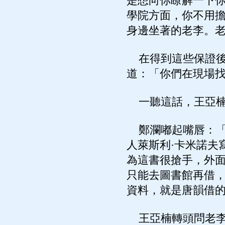
是想向你瞭解一下
學院方面，你不用
身邊坐著的老李。
在得到這些保證後
道：「你們在現場
一聽這話，王亞楠
鄭瀾嘟起嘴唇：「
人萊斯利·卡米諾夫
為這書很搶手，外
只能去圖書館再借
資料，就是唐韻借
王亞楠轉頭問老李