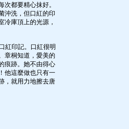
每次都要精心抹好。
菌沖洗，但口紅的印
室冷庫頂上的光源，
口紅印記。口紅很明
。章桐知道，愛美的
的痕跡。她不由得心
！他這麼做也只有一
跡，就用力地擦去唐