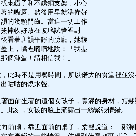
後找來鑷子和不銹鋼支架，小心
閉著的嘴唇。然後用早就準備好
唐韻的幾顆門齒。當這一切工作
棉簽棒收好放在玻璃試管裡封
最後看著唐韻平靜的臉龐，她輕
孩蓋上，嘴裡喃喃地說：「我盡
住那個渾蛋！請相信我！」
，此時不是用餐時間，所以偌大的食堂裡並沒
發出咕咕的燒水聲。
著面前坐著的這個女孩子，豐滿的身材，短髮
痕。此刻，女孩的臉上流露出一絲緊張情緒。
向前傾，靠近面前的桌子，柔聲說道：「鄭瀾