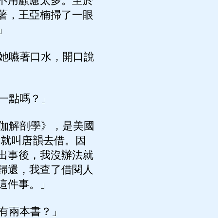
不用顧慮太多。至於
著，王亞楠掃了一眼
」
她嚥著口水，開口說
一點嗎？」
伽解剖學》，是美國
我就叫唐韻去借。因
出事後，我沒辦法就
歸還，我查了借閱人
這件事。」
有兩本書？」