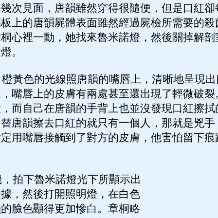
的幾次見面，唐韻雖然穿得很隨便，但是口紅卻
隔板上的唐韻屍體表面雖然經過屍檢所需要的殺
章桐心裡一動，她找來魯米諾燈，然後關掉解剖
的燈。
橙黃色的光線照唐韻的嘴唇上，清晰地呈現出
過，嘴唇上的皮膚有兩處甚至還出現了輕微破裂
做，而自己在唐韻的手背上也並沒發現口紅擦拭
，替唐韻擦去口紅的就只有一個人，那就是兇手
肯定用嘴唇接觸到了對方的皮膚，他害怕留下痕
，拍下魯米諾燈光下所顯示出
證據，然後打開照明燈，在白色
韻的臉色顯得更加慘白。章桐略