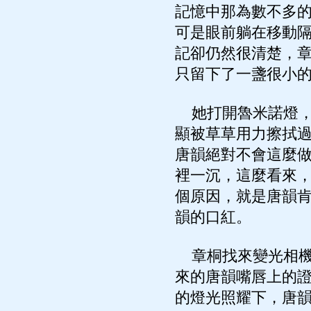
記憶中那為數不多
可是眼前躺在移動
記卻仍然很清楚，
只留下了一盞很小
她打開魯米諾燈，
顯被草草用力擦拭
唐韻絕對不會這麼
裡一沉，這麼看來
個原因，就是唐韻
韻的口紅。
章桐找來變光相機
來的唐韻嘴唇上的
的燈光照耀下，唐