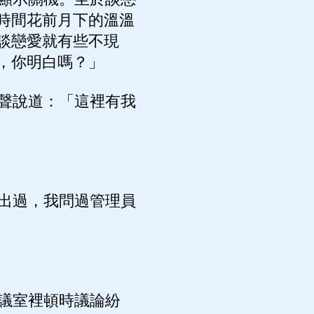
時間花前月下的溫溫
談戀愛就有些不現
，你明白嗎？」
聲說道：「這裡有我
出過，我問過管理員
議室裡頓時議論紛