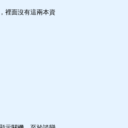
，裡面沒有這兩本資
顯示關機。至於談戀