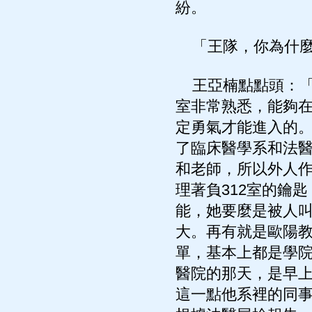
紛。
「王隊，你為什麼
王亞楠點點頭：「
室非常熟悉，能夠
定勇氣才能進入的
了臨床醫學系和法
和老師，所以外人
理著負312室的鑰
能，她要麼是被人
大。再有就是歐陽
單，基本上都是學
醫院的那天，是早
這一點他系裡的同