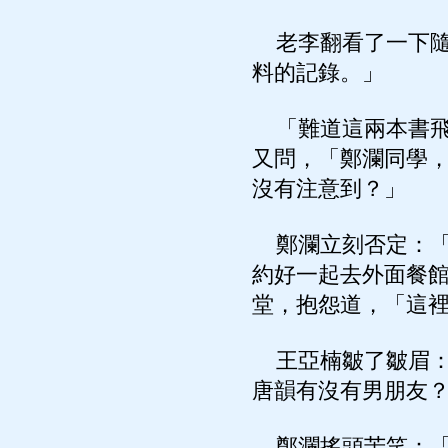
老李翻看了一下隨
料的記錄。」
「難道這兩本書飛
又問，「鄭瀾同學
沒有注意到？」
鄭瀾立刻否定：「
約好一起去外面餐
堂，抱怨道，「這
王亞楠皺了皺眉：
唐韻有沒有男朋友
鄭瀾搖頭苦笑：「