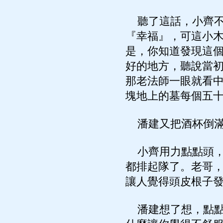
聽了這話，小齊不
『幸福』，可這小
是，你知道發現這
好的地方，聽說當
那老法師一眼就看
塊地上的墓每個五
潘建又把酒杯倒滿
小齊用力點點頭，
都排起隊了。老哥
讓人覺得頭皮根子
潘建想了想，點點