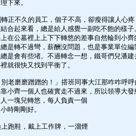
清理下來。
轉正不久的員工，個子不高，卻瘦得讓人心疼
下結合起來看，總是給人感覺一副吃不飽的樣子
早上在公墓裡上上下下轉悠的差事自然輪到小齊
裡總是轉不過彎，薪酬沒問題，也是事業單位編
裡總是會有些堵。不過轉念一想，鐵哥們兒潘建
心裡就很快又找到平衡了。
別老磨磨蹭蹭的！」搭班同事大江那咋咋呼呼
光靠小齊一個人也確實走不過來，所以領導大發
個人一塊兒轉悠，每人負責一個
個小時剛剛好。
上跑鞋，戴上工作牌，一溜煙