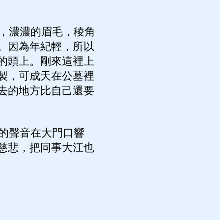
，濃濃的眉毛，稜角
。因為年紀輕，所以
的頭上。剛來這裡上
製，可成天在公墓裡
去的地方比自己還要
的聲音在大門口響
慈悲，把同事大江也