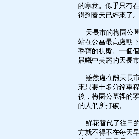
的寒意。似乎只有
得到春天已經來了
天長市的梅園公墓
站在公墓最高處朝
整齊的棋盤。一個
晨曦中美麗的天長
雖然處在離天長市
來只要十多分鐘車
後，梅園公墓裡的
的人們所打破。
鮮花替代了往日的
方就不得不在每天