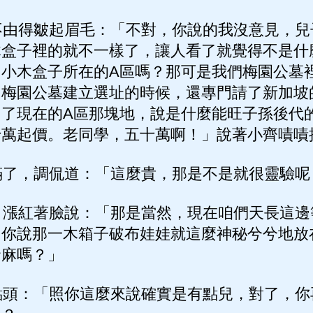
由得皺起眉毛：「不對，你說的我沒意見，兒
木盒子裡的就不一樣了，讓人看了就覺得不是什
個小木盒子所在的A區嗎？那可是我們梅園公墓
初梅園公墓建立選址的時候，還專門請了新加坡
中了現在的A區那塊地，說是什麼能旺子孫後代
十萬起價。老同學，五十萬啊！」說著小齊嘖嘖
了，調侃道：「這麼貴，那是不是就很靈驗呢
漲紅著臉說：「那是當然，現在咱們天長這邊
，你說那一木箱子破布娃娃就這麼神秘兮兮地放
發麻嗎？」
頭：「照你這麼來說確實是有點兒，對了，你