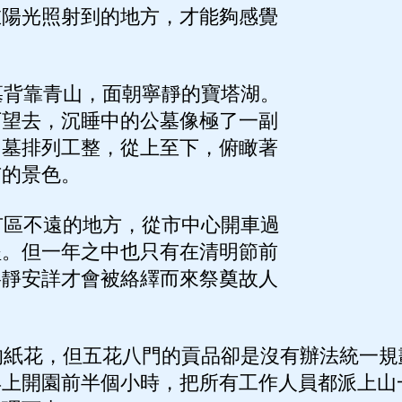
在陽光照射到的地方，才能夠感覺
。
背靠青山，面朝寧靜的寶塔湖。
下望去，沉睡中的公墓像極了一副
個墓排列工整，從上至下，俯瞰著
市的景色。
區不遠的地方，從市中心開車過
程。但一年之中也只有在清明節前
寧靜安詳才會被絡繹而來祭奠故人
紙花，但五花八門的貢品卻是沒有辦法統一規
早上開園前半個小時，把所有工作人員都派上山