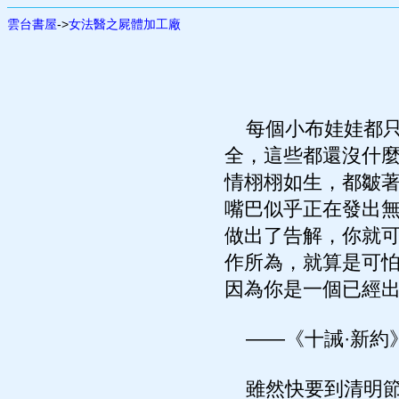
雲台書屋
->
女法醫之屍體加工廠
每個小布娃娃都只
全，這些都還沒什
情栩栩如生，都皺
嘴巴似乎正在發出
做出了告解，你就
作所為，就算是可
因為你是一個已經
——《十誡·新約
雖然快要到清明節