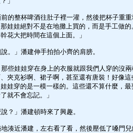
服？」
前的整杯啤酒往肚子裡一灌，然後把杯子重重
，那娃娃絕對不是在地攤上買的，而是手工做的
事幹花大把時間在這個上面。」
說。」潘建伸手拍拍小齊的肩膀。
那些娃娃穿在身上的衣服就跟我們人穿的沒兩
啊、夾克衫啊、裙子啊，甚至還有唐裝！好像這
個娃娃穿的是一模一樣的。這些還不算什麼，最
看了就不會忘記。」
說？」潘建頓時來了興趣。
地湊近潘建，左右看了看，然後壓低了嗓門兒