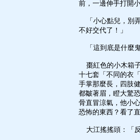
前，一邊伸手打開
「小心點兒，別弄
不好交代了！」
「這到底是什麼鬼
棗紅色的小木箱子
十七套「不同的衣
手掌那麼長，四肢
都皺著眉，瞪大驚
骨直冒涼氣，他小
恐怖的東西？看了
大江搖搖頭：「反