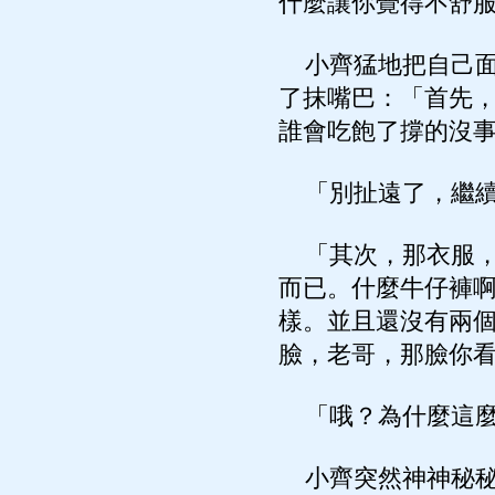
什麼讓你覺得不舒
小齊猛地把自己面
了抹嘴巴：「首先
誰會吃飽了撐的沒
「別扯遠了，繼續
「其次，那衣服，
而已。什麼牛仔褲
樣。並且還沒有兩
臉，老哥，那臉你
「哦？為什麼這麼
小齊突然神神秘秘