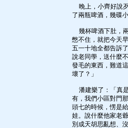
晚上，小齊好說歹
了兩瓶啤酒，幾碟
幾杯啤酒下肚，兩
憋不住，就把今天
五一十地全都告訴
說老同學，送什麼
發毛的東西，難道
壞了？」
潘建樂了：「真是
有，我們小區對門
頭七的時候，愣是
娃。說什麼他家老
別成天胡思亂想、