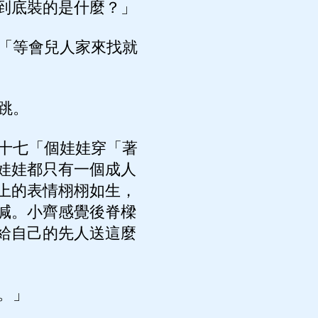
到底裝的是什麼？」
「等會兒人家來找就
跳。
十七「個娃娃穿「著
娃娃都只有一個成人
上的表情栩栩如生，
喊。小齊感覺後脊樑
給自己的先人送這麼
。」