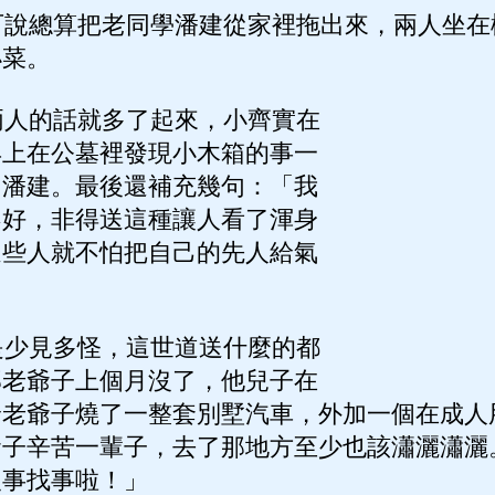
說總算把老同學潘建從家裡拖出來，兩人坐在
小菜。
人的話就多了起來，小齊實在
早上在公墓裡發現小木箱的事一
了潘建。最後還補充幾句：「我
不好，非得送這種讓人看了渾身
這些人就不怕把自己的先人給氣
少見多怪，這世道送什麼的都
那老爺子上個月沒了，他兒子在
給老爺子燒了一整套別墅汽車，外加一個在成人
爺子辛苦一輩子，去了那地方至少也該瀟灑瀟灑
沒事找事啦！」