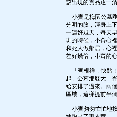
該出現的貢品逐一
小齊是梅園公墓剛
分明的臉，渾身上
一連好幾天，每天
班的時候，小齊心
和死人做鄰居，心
差好幾倍，小齊的
「齊根祥，快點！
起。公墓那麼大，
給安排了過來。兩
區域，這樣提前半
小齊匆匆忙忙地換
地跑出了更衣室。