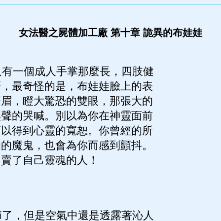
女法醫之屍體加工廠 第十章 詭異的布娃娃
有一個成人手掌那麼長，四肢健
麼，最奇怪的是，布娃娃臉上的表
著眉，瞪大驚恐的雙眼，那張大的
無聲的哭喊。別以為你在神靈面前
可以得到心靈的寬恕。你曾經的所
怕的魔鬼，也會為你而感到顫抖。
出賣了自己靈魂的人！
》
了，但是空氣中還是透露著沁人