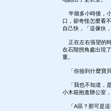
半個多小時後，小
口，卻奇怪怎麼看
自己快，「這傢伙
正在左右張望的時
在石階拐角處出現
重。
「你撿到什麼寶貝
「我也不知道，是
小木箱抱進辦公室
「A區？那可是這