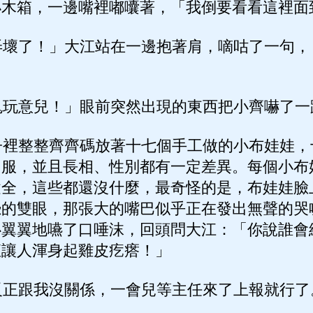
小木箱，一邊嘴裡嘟囔著，「我倒要看看這裡面
壞了！」大江站在一邊抱著肩，嘀咕了一句，
玩意兒！」眼前突然出現的東西把小齊嚇了一
裡整整齊齊碼放著十七個手工做的小布娃娃，
「服，並且長相、性別都有一定差異。每個小布
健全，這些都還沒什麼，最奇怪的是，布娃娃臉
恐的雙眼，那張大的嘴巴似乎正在發出無聲的哭
心翼翼地嚥了口唾沫，回頭問大江：「你說誰會
直讓人渾身起雞皮疙瘩！」
正跟我沒關係，一會兒等主任來了上報就行了