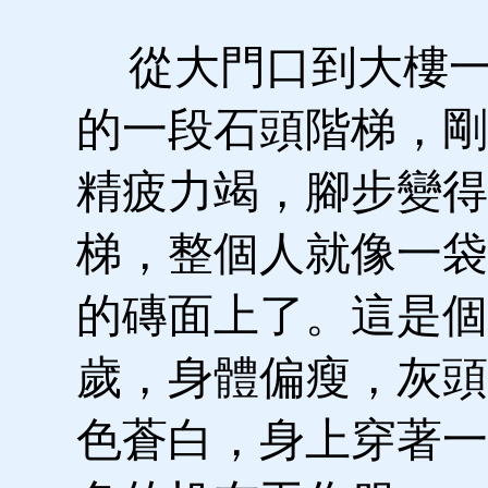
從大門口到大樓一
的一段石頭階梯，剛
精疲力竭，腳步變得
梯，整個人就像一袋
的磚面上了。這是個
歲，身體偏瘦，灰頭
色蒼白，身上穿著一