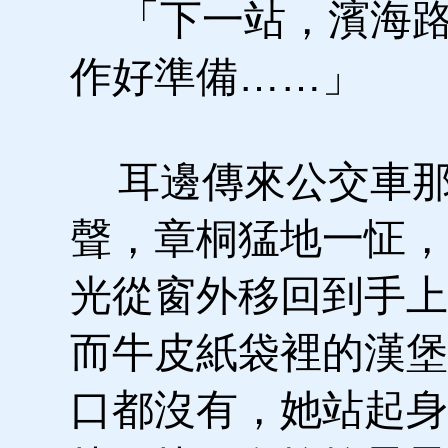
「下一站，濱海路
作好準備……」
耳邊傳來公交車那
聲，章桐猛地一怔，
光從窗外移回到手上
而牛皮紙袋裡的漢堡
口都沒有，她站起身