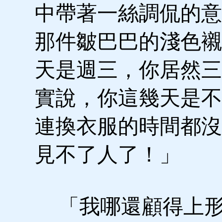
中帶著一絲調侃的意
那件皺巴巴的淺色襯
天是週三，你居然三
實說，你這幾天是不
連換衣服的時間都沒
見不了人了！」
「我哪還顧得上形