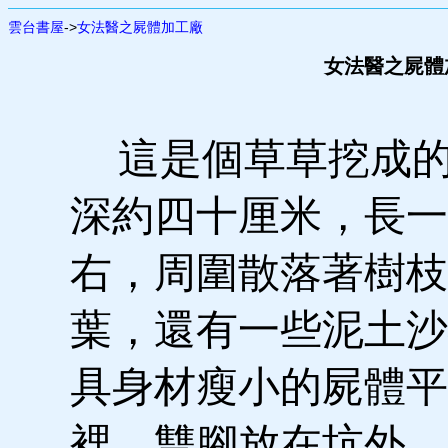
雲台書屋
->
女法醫之屍體加工廠
女法醫之屍體
這是個草草挖成的
深約四十厘米，長一
右，周圍散落著樹枝
葉，還有一些泥土沙
具身材瘦小的屍體平
裡，雙腳放在坑外。