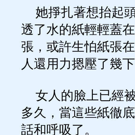
她掙扎著想抬起頭
透了水的紙輕輕蓋在
張，或許生怕紙張在
人還用力摁壓了幾下
女人的臉上已經被
多久，當這些紙徹底
話和呼吸了。