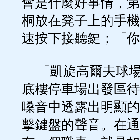
會是什麼好事情，第
桐放在凳子上的手機
速按下接聽鍵；「你
「凱旋高爾夫球場
底樓停車場出發區待
嗓音中透露出明顯的
擊鍵盤的聲音。在通