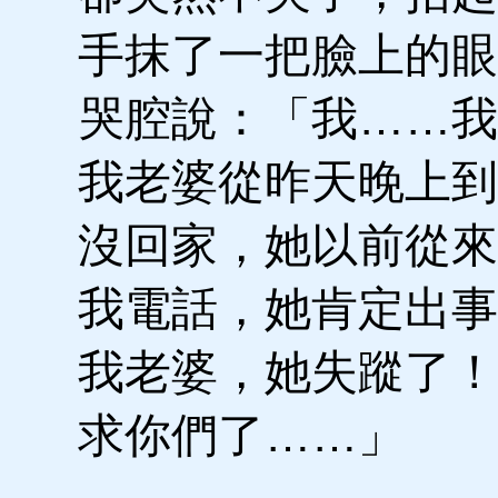
手抹了一把臉上的眼
哭腔說：「我……我
我老婆從昨天晚上到
沒回家，她以前從來
我電話，她肯定出事
我老婆，她失蹤了！
求你們了……」