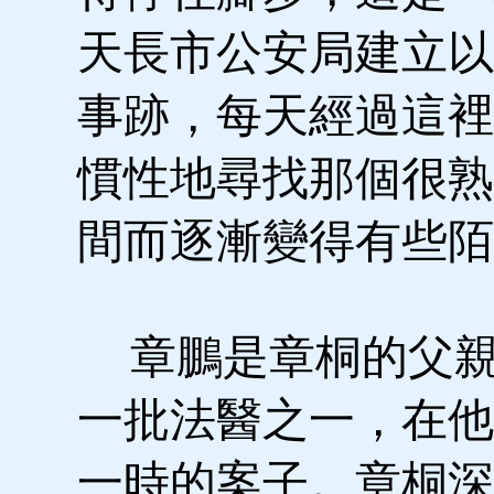
天長市公安局建立以
事跡，每天經過這裡
慣性地尋找那個很熟
間而逐漸變得有些陌
章鵬是章桐的父親
一批法醫之一，在他
一時的案子。章桐深