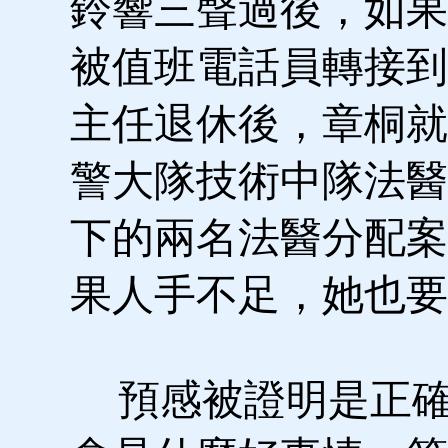
鈴響三聲過後，如果
被值班電話員轉接到
主任退休後，章桐就
警大隊技術中隊法醫
下的兩名法醫分配案
果人手不足，她也要
預感被證明是正確