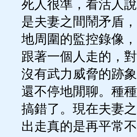
死人很準，看活人說
是夫妻之間鬧矛盾，
地周圍的監控錄像，
跟著一個人走的，對
沒有武力威脅的跡象
還不停地閒聊。種種
搞錯了。現在夫妻之
出走真的是再平常不