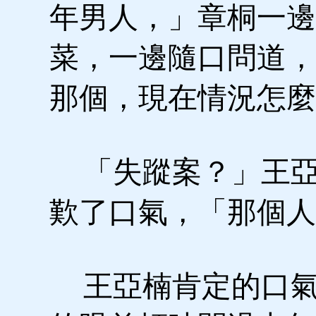
年男人，」章桐一邊
菜，一邊隨口問道，
那個，現在情況怎麼
「失蹤案？」王亞
歎了口氣，「那個人
王亞楠肯定的口氣