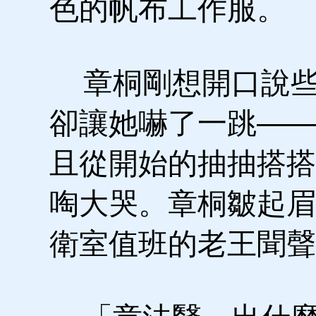
色的帆布工作服。
章桐剛想開口說些
卻讓她嚇了一跳——
且從開始的抽抽搭搭
啕大哭。章桐皺起眉
衛室值班的老王聞聲