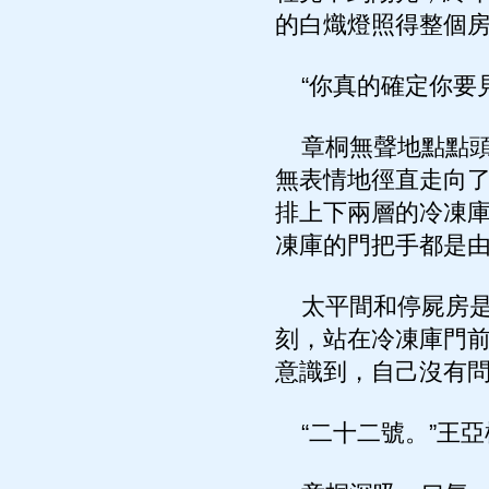
的白熾燈照得整個
“你真的確定你要見
章桐無聲地點點頭
無表情地徑直走向
排上下兩層的冷凍
凍庫的門把手都是
太平間和停屍房是
刻，站在冷凍庫門
意識到，自己沒有
“二十二號。”王亞