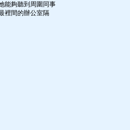
她能夠聽到周圍同事
最裡間的辦公室隔