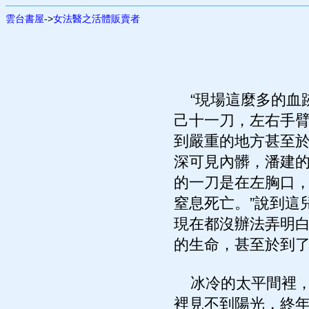
雲台書屋
->
女法醫之活體販賣者
“現場這麼多的血
己十一刀，左右手
到嚴重的地方甚至
深可見內髒，潘建
的一刀是在左胸口
窒息死亡。”說到這
現在都沒辦法弄明
的生命，甚至於到了
冰冷的太平間裡，
裡見不到陽光，終