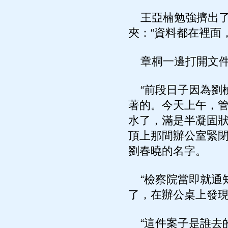
王亞楠勉強擠出了
夾：“資料都在裡面
章桐一邊打開文件夾
“前段日子因為劉
著的。今天上午，
水了，滿是半凝固
頂上那間辦公室緊閉
劉春曉的名字。
“檢察院當即就通
了，在辦公桌上發現
“這件案子是誰去的