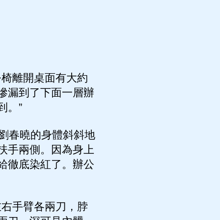
公椅離開桌面有大約
滲漏到了下面一層辦
到。”
劉春曉的身體斜斜地
扶手兩側。因為身上
給徹底染紅了。辦公
左右手臂各兩刀，脖