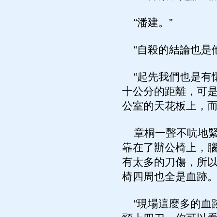
“潘建。”
“自殺的結論也是他
“起先我們也是有
十公分的距離，可
公室的天花板上，而
章桐一聲不吭地緊
靠在了辦公椅上，
有太多的刀傷，所
椅四周也全是血跡
“現場這麼多的血