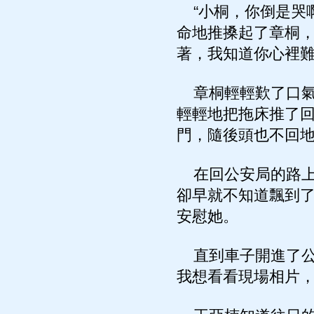
“小桐，你倒是哭啊
命地推搡起了章桐，
著，我知道你心裡難
章桐輕輕歎了口氣，
輕輕地把拖床推了
門，隨後頭也不回
在回公安局的路上
卻早就不知道飄到
安慰她。
直到車子開進了公
我想看看現場相片，