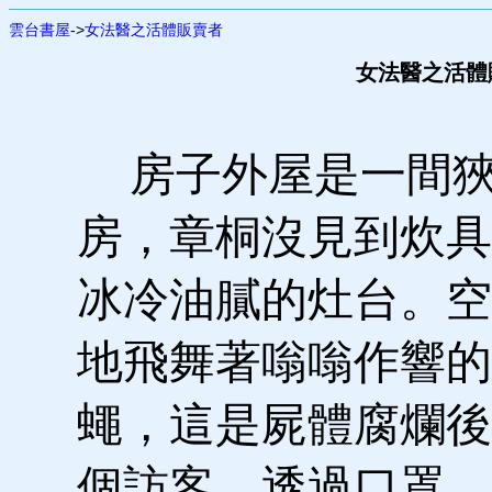
雲台書屋
->
女法醫之活體販賣者
女法醫之活體
房子外屋是一間狹
房，章桐沒見到炊具
冰冷油膩的灶台。空
地飛舞著嗡嗡作響的
蠅，這是屍體腐爛後
個訪客。透過口罩，