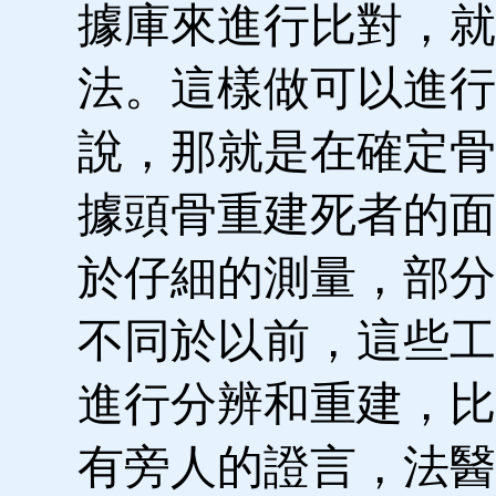
據庫來進行比對，就
法。這樣做可以進行
說，那就是在確定骨
據頭骨重建死者的面
於仔細的測量，部分
不同於以前，這些工
進行分辨和重建，比
有旁人的證言，法醫