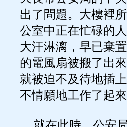
出了問題。大樓裡所
公室中正在忙碌的人
大汗淋漓，早已棄置
的電風扇被搬了出來
就被迫不及待地插上
不情願地工作了起來
就在此時，公安局