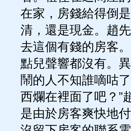
在家，房錢給得倒是
清，還是現金。趙先
去這個有錢的房客。
點兒聲響都沒有。異
鬧的人不知誰嘀咕了
西爛在裡面了吧？”
是由於房客爽快地付
沒留下房客的聯系電