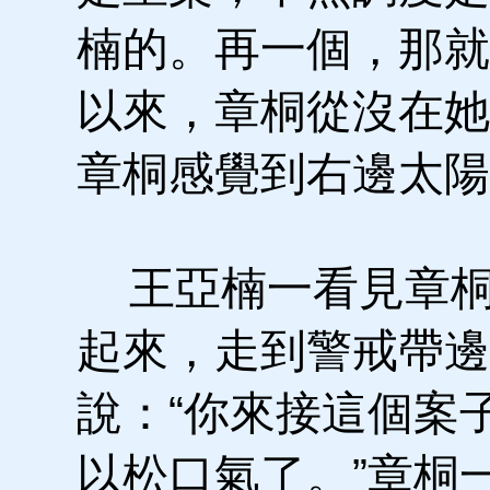
楠的。再一個，那就
以來，章桐從沒在她
章桐感覺到右邊太陽
王亞楠一看見章桐
起來，走到警戒帶邊
說：“你來接這個案
以松口氣了。”章桐