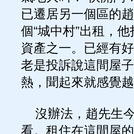
已遷居另一個區的趙
個“城中村”出租，
資產之一。已經有好
老是投訴說這間屋子
熱，聞起來就感覺越
沒辦法，趙先生今
看。租住在這間屋的