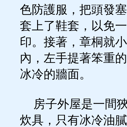
色防護服，把頭發塞
套上了鞋套，以免一
印。接著，章桐就小
內，左手提著笨重的
冰冷的牆面。
房子外屋是一間狹
炊具，只有冰冷油膩