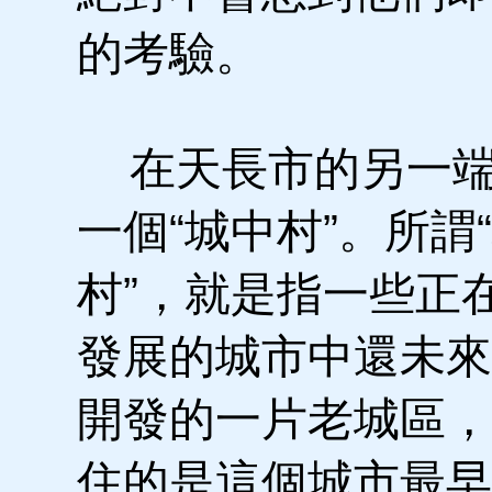
的考驗。
在天長市的另一端
一個“城中村”。所謂
村”，就是指一些正
發展的城市中還未來
開發的一片老城區，
住的是這個城市最早