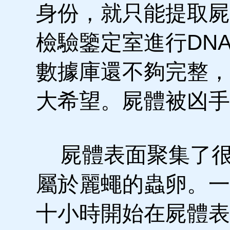
身份，就只能提取屍
檢驗鑒定室進行DN
數據庫還不夠完整，
大希望。屍體被凶手
屍體表面聚集了很
屬於麗蠅的蟲卵。一
十小時開始在屍體表