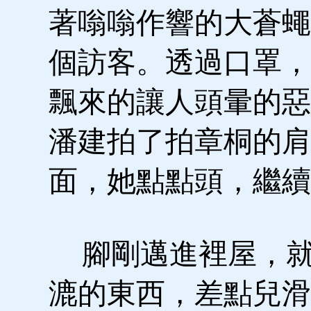
著嗡嗡作響的大蒼蠅
個訪客。透過口罩，
飄來的讓人頭暈的惡
潘建拍了拍章桐的肩
面，她點點頭，繼續
腳剛邁進裡屋，就
漉的東西，差點兒滑