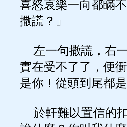
喜怒哀樂一向都瞞不
撒謊？」
左一句撒謊，右一
實在受不了了，便衝
是你！從頭到尾都
於軒難以置信的扣