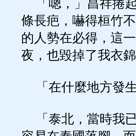
「嗯，」昌祥捲起
條長疤，嚇得桓竹不
的人勢在必得，這一
夜，也毀掉了我衣
「在什麼地方發
「泰北，當時我已