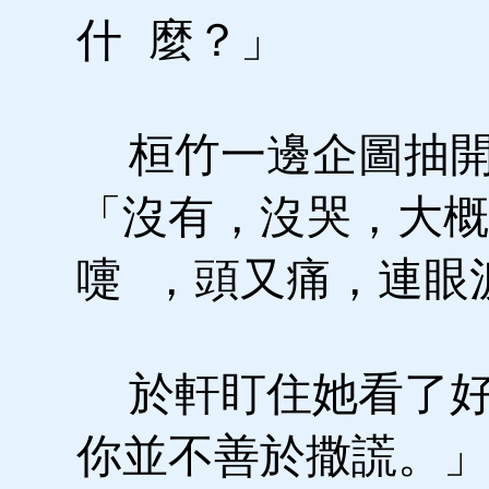
什 麼？」
桓竹一邊企圖抽開
「沒有，沒哭，大概
嚏 ，頭又痛，連
於軒盯住她看了好
你並不善於撒謊。